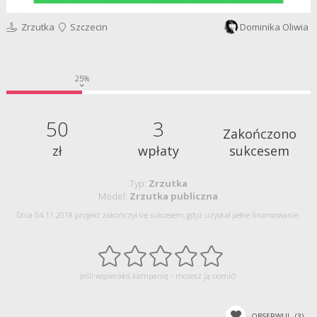
Zrzutka
Szczecin
Dominika Oliwia
25%
50
3
Zakończono
zł
wpłaty
sukcesem
Typ:
Zrzutka
Model:
Zrzutka publiczna
Dnia 04.11.2018 projekt zakończył się sukcesem, gdyż uzyskał pełne finansowanie.
Jeśli wspierałeś kampanię - możesz ją ocenić!
OBSERWUJ
(3)