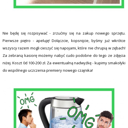
Nie będę się rozpisywać - zrzućmy się na zakup nowego sprzętu.
Pierwsze piętro - apeluję! Dołączcie, kopsnijcie, byśmy już wkrótce
wszyscy razem mogli cieszyć się napojami, które nie chrupią w zębach!
Za zebraną kasiorę możemy nabyć cudo podobne do tego ze zdjęcia
niżej. Koszt 0d 100-200 zł. Za ewentualną nadwyżkę - kupimy smakołyki
do wspólnego uczczenia premiery nowego czajnika!