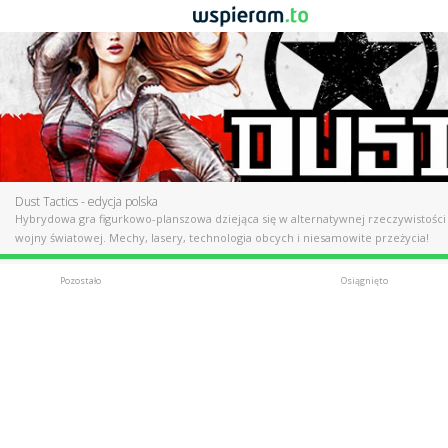
Dust Tactics - edycja polska
Hybrydowa gra figurkowo-planszowa dziejąca się w alternatywnej rzeczywistości 
wojny światowej. Mechy, lasery, technologia obcych i niesamowite przeżycia!
Pozostało
Osiągnięto
Udany
15 253 zł
Postęp
190%