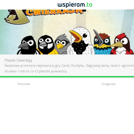
Ptaszki Ćwierkają
Światowa premiera najnowszej gry Carla Chudyka. Zagrywaj karty, twórz ogrom
drzewo i rób to co Ci ptaszki powiedzą.
Pozostało
Osiągnięto
Udany
15 242 zł
Postęp
254%