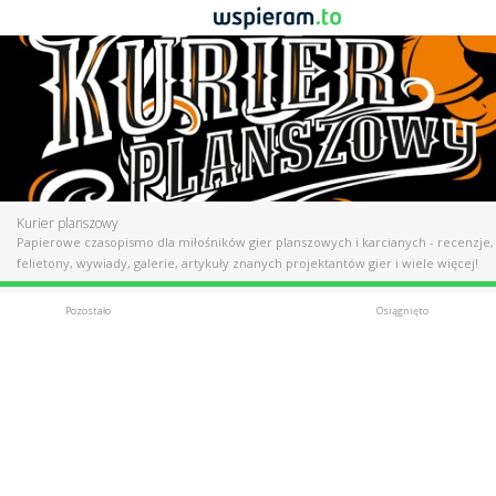
Kurier planszowy
Papierowe czasopismo dla miłośników gier planszowych i karcianych - recenzje,
felietony, wywiady, galerie, artykuły znanych projektantów gier i wiele więcej!
Pozostało
Osiągnięto
Udany
69 853 zł
Postęp
1397%