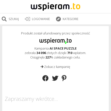
SZUKAJ
LOGOWANIE
KATEGORIE
Produkt został ufundowany przez społeczność
Kampania
AI SPACE PUZZLE
zebrała
34 096
złotych dzięki
710
wpłatom.
Osiągnęła
227
% zakładanego celu.
Zobacz kampanię
Zapraszamy wkrótce...