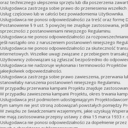
oraz technicznego ulepszenia sprzętu lub dla poszerzenia zawart
Usługodawca zastrzega sobie prawo do przeniesienia wszelkich pr
Usług częściowo lub w całości bez powiadomienia Użytkownika.
Usługodawca nie ponosi odpowiedzialności za treść oraz formę
Postanowienie § 9 ust. 5 powyżej nie znajduje zastosowania, jeś
sprzeczności z postanowieniami niniejszego Regulaminu.
Usługodawca nie ponosi odpowiedzialności za rozpowszechniani
jeśli nastąpiło ono z naruszeniem postanowień niniejszego Regu
Usługodawca nie ponosi odpowiedzialności za skuteczność trans
internetowych. Wszelkie uwagi związane z przebiegiem transakc
Użytkownicy zobowiązani są zgłaszać bezpośrednio do odpowiedn
Usługodawca nie nadzoruje wykonania i terminowości Projektów z
jakiejkolwiek odpowiedzialności.
Usługodawca zastrzega sobie prawo zawieszenia, przerwania lub 
stanowiłaby naruszenia postanowień niniejszego Regulaminu.
W przypadku przerwania kampanii Projektu znajduje zastosowani
W przypadku zawieszenia kampanii Projektu, okres trwania kampan
Usługodawca jest podmiotem udostępniającym Projektodawcom Se
tym samym nie jest stroną zobowiązań powstałych pomiędzy Pr
W związku ze świadczeniami wzajemnymi, jakie uzyskują Wspiera
nie mają zastosowania przepisy ustawy z dnia 15 marca 1933 r. o z
Usługodawca nie ponosi odpowiedzialności za dopełnienie przez
innych o charakterze publicznoprawnym.