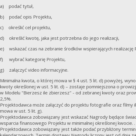
a) podać tytuł,
b) podać opis Projektu,
c) określić cel projektu,
d) określić kwotę, jaka jest potrzebna do jego realizacji,
e) wskazać czas na zebranie środków wspierających realizację 
f) wybrać kategorię Projektu,
g) załączyć video informacyjne.
Minimalna kwota, o której mowa w § 4 ust. 5 lit. d) powyżej, wyn
kwoty określonej w ust. 5 lit. d) – zostaje pomniejszona o pro
w Modelu "Bierzesz ile zbierzesz" - od zebranej kwoty oraz pr
2,5%.
Projektodawca może załączyć do projektu fotografie oraz filmy il
mowa w ust. 5 lit. g).
Projektodawca zobowiązany jest wskazać Nagrody będące świad
wsparcia finansowego Projektu w minimalnej określonej kwocie. .
Projektodawca zobowiązany jest także podać przybliżony termin 
kalendarzowych. Termin dostawy Nagrody liczony jest od dnia za