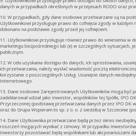
9. Użytkownikowi przysługuje prawo dostępu do swoich danych, i
danych w przypadkach określonych w przepisach RODO oraz prawo
10. W przypadkach, gdy dane osobowe przetwarzane są na podsta
Użytkownikowi przysługuje prawo do cofnięcia zgody w każdym
dokonano na podstawie zgody przed jej cofnięciem.
11. Użytkownikowi przysługuje również prawo do wniesienia w 
marketingu bezpośredniego lub (ii) w szczególnych sytuacjach, j
publicznym.
12. W celu uzyskania dostępu do danych, ich sprostowania, usunię
ich przetwarzania, należy wysłać wiadomość pocztą elektroniczn
korzystanie z poszczególnych Usług. Usunięcie danych niezbędny
Internetowego.
13. Dane osobowe Zarejestrowanych Użytkowników mogą być prz
zadeklarował udział jako Inwestor, wspólników tej Spółki, IPO
Przyrzeczonej (podstawę przetwarzania danych przez IPO DK w ty
oraz do Grupa Wspieram.to sp. z o. o. z siedzibą w Szczecinie 
14. Dane Użytkownika przetwarzane będą przez okres niezbędny
roszczeń mogących wynikać z Umowy. W przypadku Inwestorów d
Inwestorzy pozostawać będą wspólnikami lub akcjonariuszami da