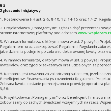
§ 3
Zgłoszenie Inicjatywy
1. Postanowienia § 4 ust. 2-6, 8-10, 12, 14-15 oraz 17-21 Regul
2. Projektodawca „Pomagamy.im” zgłasza chęć prezentacji swoj
stronie internetowej platformy pod adresem
www.wspieram.t
3. W ramach formularza, o którym mowa w ust. 2 powyżej Proj
Regulaminem oraz zaakceptować Regulamin i Regulamin zbiórek
jakie działania podejmie po zebraniu deklarowanej kwoty oraz 
4. W ramach formularza, o którym mowa w ust. 2 powyżej Projek
materiałów oraz zgód przekazanych oraz udzielonych za pośred
5. Kampania jest uważana za zakończoną sukcesem, jeżeli na rze
Beneficjentowi Finansowania (w rozumieniu Regulaminu Projektu 
Zebrana kwota zostanie pomniejszona o prowizję operatora pła
3,5%
6. Projektodawca „Pomagamy.im” oraz Beneficjent Finansowania 
zobowiązany do żadnych świadczeń wzajemnych na rzecz Wspiera
7. Płatności Wspierających stanowią darowizny udzielane Benefi