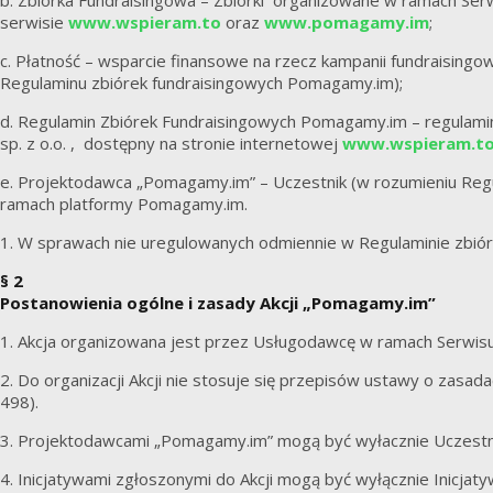
b. Zbiórka Fundraisingowa – Zbiórki organizowane w ramach Se
serwisie
www.wspieram.to
oraz
www.pomagamy.im
;
c. Płatność – wsparcie finansowe na rzecz kampanii fundraising
Regulaminu zbiórek fundraisingowych Pomagamy.im);
d. Regulamin Zbiórek Fundraisingowych Pomagamy.im – regulam
sp. z o.o. , dostępny na stronie internetowej
www.wspieram.t
e. Projektodawca „Pomagamy.im” – Uczestnik (w rozumieniu Regu
ramach platformy Pomagamy.im.
1. W sprawach nie uregulowanych odmiennie w Regulaminie zbió
§ 2
Postanowienia ogólne i zasady Akcji „Pomagamy.im”
1. Akcja organizowana jest przez Usługodawcę w ramach Serwis
2. Do organizacji Akcji nie stosuje się przepisów ustawy o zasad
498).
3. Projektodawcami „Pomagamy.im” mogą być wyłacznie Uczestn
4. Inicjatywami zgłoszonymi do Akcji mogą być wyłącznie Inicja