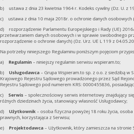
b) ustawa z dnia 23 kwietnia 1964 r. Kodeks cywilny (Dz. U. z 196
c) ustawa z dnia 10 maja 2018r. o ochronie danych osobowych (t.j
d) rozporządzenie Parlamentu Europejskiego i Rady (UE) 2016/6
przetwarzaniem danych osobowych i w sprawie swobodnego prze
rozporządzenie o ochronie danych) (Dz. Urz. UE L 119 z 04.05.20
Na potrzeby niniejszego Regulaminu poniższym pojęciom przypisu
a)
Regulamin
– niniejszy regulamin serwisu wspieram.to;
b)
Usługodawca
– Grupa Wspieram.to sp. z o.o. z siedzibą w S
Krajowego Rejestru Sądowego prowadzonego przez Sąd Rejonow
Rejestru Sądowego pod numerem KRS: 0000455836, posiadając
c)
Serwis
– społecznościowy serwis internetowy znajdujący s
różnych dziedzinach życia, stanowiący własność Usługodawcy;
d)
Użytkownik
– osoba fizyczna powyżej 18 roku życia, osoba 
prawnych, korzystająca z Serwisu;
e)
Projektodawca
– Użytkownik, który zamieszcza na stronie 