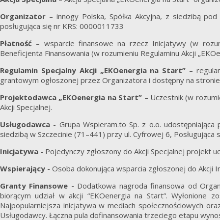
Organizator
– innogy Polska, Spółka Akcyjna, z siedzibą p
posługująca się nr KRS: 0000011733
Płatność
– wsparcie finansowe na rzecz Inicjatywy (w rozu
Beneficjenta Finansowania (w rozumieniu Regulaminu Akcji „EKOen
Regulamin Specjalny Akcji „EKOenergia na Start”
– regula
grantowym ogłoszonej przez Organizatora i dostępny na stroni
Projektodawca „EKOenergia na Start”
– Uczestnik (w rozumi
Akcji Specjalnej.
Usługodawca
- Grupa Wspieram.to Sp. z o.o. udostępniająca 
siedzibą w Szczecinie (71–441) przy ul. Cyfrowej 6, Posługująca
Inicjatywa
- Pojedynczy zgłoszony do Akcji Specjalnej projekt u
Wspierający -
Osoba dokonująca wsparcia zgłoszonej do Akcji I
Granty Finansowe -
Dodatkowa nagroda finansowa od Organi
biorącym udział w akcji “EKOenergia na Start”. Wyłonione zo
Najpopularniejsza inicjatywa w mediach społecznościowych ora
Usługodawcy. Łączna pula dofinansowania trzeciego etapu wynosi 9