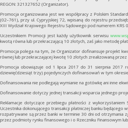
REGON: 321327652 (Organizator).
Promocja organizowana jest we współpracy z Polskim Standarde
(02–761), przy ul. Cypryjskiej 72, wpisaną do rejestru przed
XIII Wydział Krajowego Rejestru Sądowego pod numerem KRS 00
Uczestnikiem Promocji jest każdy użytkownik serwisu
www.wsp
kwotą równa lub przekraczającą 10 złotych, zaś jako metodę płat
Promocja polega na tym, że Organizator dofinansuje projekt kwo
równej lub przekraczającej kwotę 10 złotych zrealizowaną prze
Promocja obowiązuje od 1 lipca 2017 do 31 sierpnia 2017 ro
dziewięćdziesiąt trzy) pojedynczych dofinansowań w tym okresie
Dofinansowania nie podlegają wymianie na gotówkę ani inne ekwi
Dofinansowanie dotyczy jednej transakcji wsparcia jednego proj
Reklamacje dotyczące przebiegu płatności z wykorzystaniem 
Uczestnika dokonującego transakcji płatniczej banku będącego wy
rozpatrywane są przez banki w terminie 30 dni od otrzymania zg
przez podmioty rynku finansowego i o Rzeczniku Finansowym lub