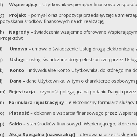
f)
Wspierający
– Użytkownik wspierający finansowo w sposób
g)
Projekt
– pomysł oraz propozycja przedsięwzięcia zmierzaj
pozyskania środków finansowych na ich realizację;
h)
Nagrody
– świadczenia wzajemne oferowane Wspierającym 
Projektów;
i)
Umowa
– umowa o świadczenie Usług drogą elektroniczną
j)
Usługi
– usługi świadczone drogą elektroniczną przez Usł
k)
Konto
– indywidualne Konto Użytkownika, do którego ma do
l)
Dane
– dane Użytkownika, w tym o charakterze osobowym p
m)
Rejestracja
– czynność polegająca na podaniu Danych przez 
n)
Formularz rejestracyjny
– elektroniczny formularz służący 
o)
Płatność
– dokonanie wsparcia finansowego przez Wspiera
p)
Saldo
– stan środków finansowych Wspierającego, które mo
q)
Akcja Specjalna [nazwa akcji]
– oferowana przez Usługoda