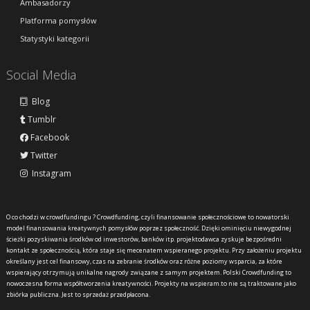
Ambasadorzy
Platforma pomysłów
Statystyki kategorii
Social Media
Blog
Tumblr
Facebook
Twitter
Instagram
O co chodzi w crowdfundingu ?
Crowdfunding, czyli finansowanie społecznościowe to nowatorski
model finansowania kreatywnych pomysłów poprzez społeczność. Dzięki ominięciu niewygodnej
ścieżki pozyskiwania środków od inwestorów, banków itp. projektodawca zyskuje bezpośredni
kontakt ze społecznością, która staje się mecenatem wspieranego projektu. Przy założeniu projektu
określany jest cel finansowy, czas na zebranie środków oraz różne poziomy wsparcia, za które
wspierający otrzymują unikalne nagrody związane z samym projektem. Polski Crowdfunding to
nowoczesna forma współtworzenia kreatywności. Projekty na wspieram.to nie są traktowane jako
zbiórka publiczna. Jest to sprzedaż przedpłacona.