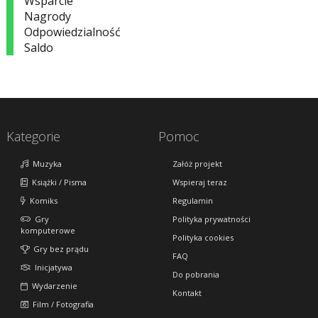
Wsparcie
Nagrody
Odpowiedzialność
Saldo
Kategorie
Pomoc
Muzyka
Załóż projekt
Książki / Pisma
Wspieraj teraz
Komiks
Regulamin
Gry
Polityka prywatności
komputerowe
Polityka cookies
Gry bez prądu
FAQ
Inicjatywa
Do pobrania
Wydarzenie
Kontakt
Film / Fotografia