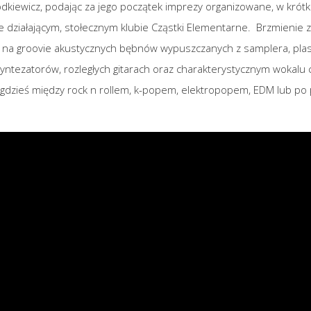
dkiewicz, podając za jego początek imprezy organizowane, w krótk
e działającym, stołecznym klubie Cząstki Elementarne. Brzmienie 
t na groovie akustycznych bębnów wypuszczanych z samplera, pla
yntezatorów, rozległych gitarach oraz charakterystycznym wokalu
h gdzieś między rock n rollem, k-popem, elektropopem, EDM lub po 