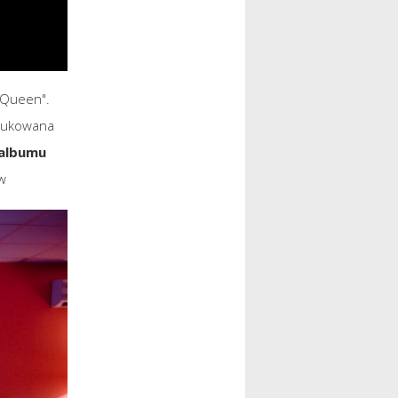
 Queen".
odukowana
 albumu
w