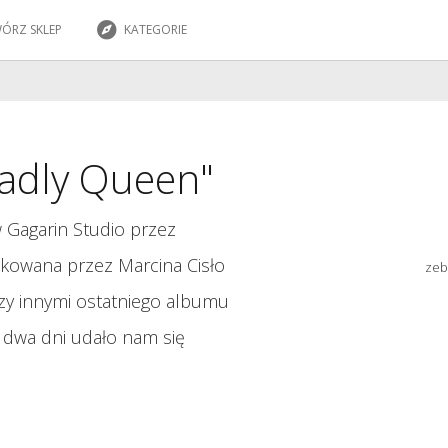
ÓRZ SKLEP
KATEGORIE
eadly Queen"
w Gagarin Studio przez
ukowana przez Marcina Cisło
zeb
zy innymi ostatniego albumu
w dwa dni udało nam się