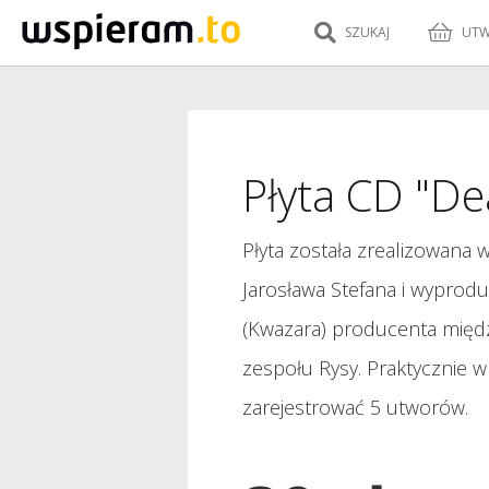
SZUKAJ
UTW
Płyta CD "D
Płyta została zrealizowana 
Jarosława Stefana i wyprod
(Kwazara) producenta międ
zespołu Rysy. Praktycznie 
zarejestrować 5 utworów.