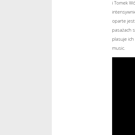
i Tomek Wó
intensywni
oparte jes
pasażach s
plasuje ic
music.