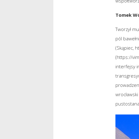
współtworz
Tomek Wó
Tworzył mu
pól bawełn
(Skąpiec,
h
(
https://v
interfejsy 
transgresy
prowadzeni
wrocławski
pustostanac