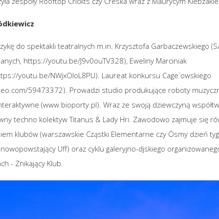
yła zespoły Rooftop Crickts czy Creska wraz z Maurycym Kiebzakie
dkiewicz
zykę do spektakli teatralnych
m.in
. Krzysztofa Garbaczewskiego (
ianych,
https://youtu.be/J9v0ouTV328
), Eweliny Marciniak
ttps://youtu.be/NWjxOIoL8PU
). Laureat konkursu Cage`owskiego
imeo.com/59473372
). Prowadzi studio produkujące roboty muzyczn
interaktywne (
www.bioporty.pl
). Wraz ze swoją dziewczyną współt
wny techno kolektyw Titanus & Lady Hri. Zawodowo zajmuje się r
em klubów (warszawskie Cząstki Elementarne czy Ósmy dzień tyg
 nowopowstający Uff) oraz cyklu galeryjno-djskiego organizowaneg
h - Znikający Klub.