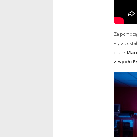
Za pomocą 
Płyta zost
przez
Marc
zespołu R