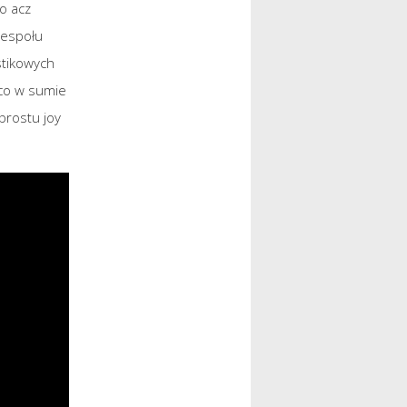
o acz
zespołu
stikowych
 co w sumie
prostu joy