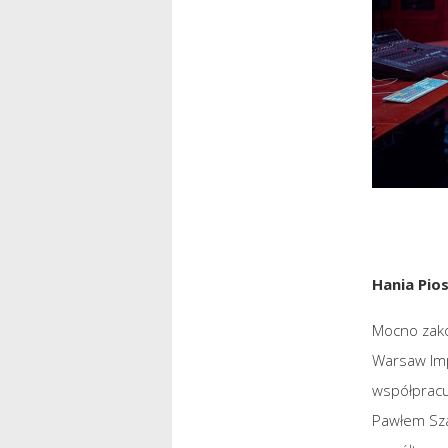
Hania Pios
Mocno zako
Warsaw Imp
współprac
Pawłem Sza