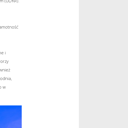
m (UL/KR).
Samotność
e i
worzy
ównież
odnia,
o w