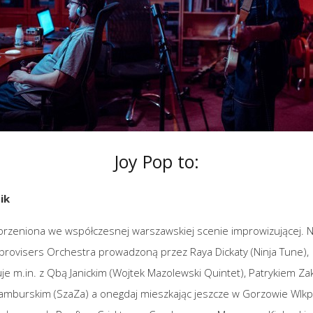
Joy Pop to:
ik
rzeniona we współczesnej warszawskiej scenie improwizującej. N
rovisers Orchestra prowadzoną przez Raya Dickaty (Ninja Tune),
uje
m.in
. z Qbą Janickim (Wojtek Mazolewski Quintet), Patrykiem Za
mburskim (SzaZa) a onegdaj mieszkając jeszcze w Gorzowie Wlkp