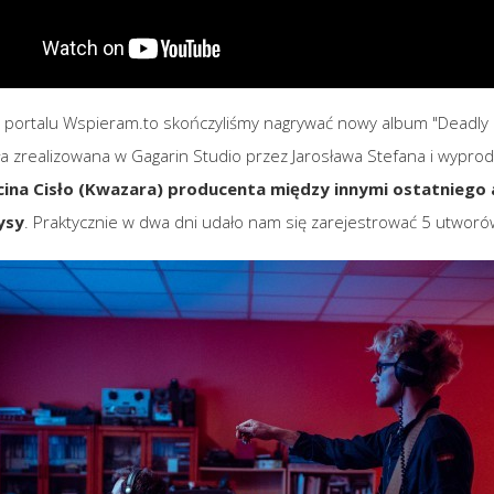
portalu Wspieram.to skończyliśmy nagrywać nowy album "Deadly
ała zrealizowana w Gagarin Studio przez Jarosława Stefana i wypr
ina Cisło (Kwazara) producenta między innymi ostatniego
ysy
. Praktycznie w dwa dni udało nam się zarejestrować 5 utworó