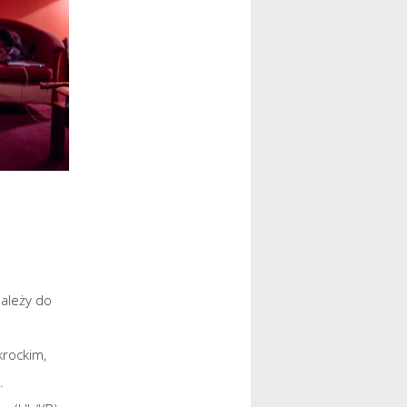
ależy do
krockim,
.