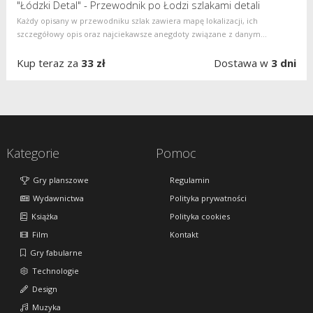
"Łódzki Detal" - Przewodnik po Łodzi szlakami detali
Każdy opisany w przewodniku szlak zawiera mapę lokalizacji, ich
szczegółowy opis oraz najciekawsze anegdoty związane z danym...
Kup teraz za
33 zł
Dostawa w
3 dni
Kategorie
Pomoc
Gry planszowe
Regulamin
Wydawnictwa
Polityka prywatności
Książka
Polityka cookies
Film
Kontakt
Gry fabularne
Technologie
Design
Muzyka