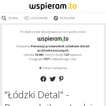
SZUKAJ
LOGOWANIE
KATEGORIE
Produkt został ufundowany przez społeczność
Kampania
Pierwszy przewodnik szlakiem detali
architektonicznych
zebrała
10 001
złotych dzięki
127
wpłatom.
Osiągnęła
137
% zakładanego celu.
Zobacz kampanię
"Łódzki Detal" -