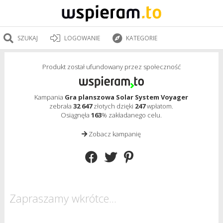
SZUKAJ
LOGOWANIE
KATEGORIE
Produkt został ufundowany przez społeczność
Kampania
Gra planszowa Solar System Voyager
zebrała
32 647
złotych dzięki
247
wpłatom.
Osiągnęła
163
% zakładanego celu.
Zobacz kampanię
Zapraszamy wkrótce...