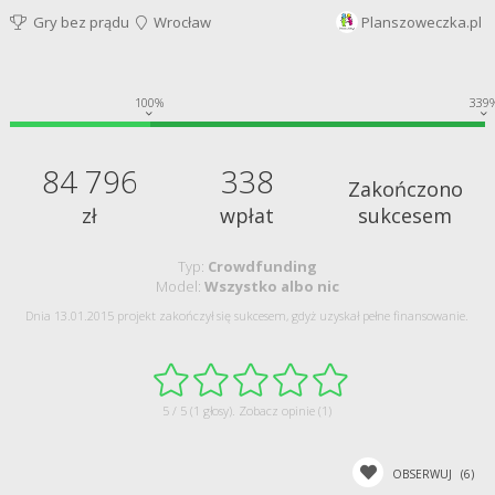
Gry bez prądu
Wrocław
Planszoweczka.pl
100%
339
84 796
338
Zakończono
zł
wpłat
sukcesem
Typ:
Crowdfunding
Model:
Wszystko albo nic
Dnia 13.01.2015 projekt zakończył się sukcesem, gdyż uzyskał pełne finansowanie.
5 / 5 (1 głosy).
Zobacz opinie (1)
OBSERWUJ
(6)