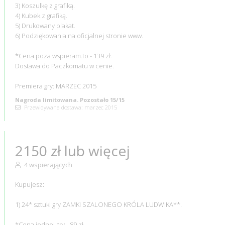
3) Koszulkę z grafiką.
4) Kubek z grafiką.
5) Drukowany plakat.
6) Podziękowania na oficjalnej stronie www.
*Cena poza wspieram.to - 139 zł.
Dostawa do Paczkomatu w cenie.
Premiera gry: MARZEC 2015
Nagroda limitowana. Pozostało 15/15
Przewidywana dostawa: marzec 2015
2150 zł lub więcej
4 wspierających
Kupujesz:
1) 24* sztuki gry ZAMKI SZALONEGO KRÓLA LUDWIKA**.
*Cena jednej gry - 89 zł