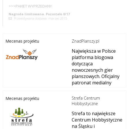
>>>PAKIET WYPRZEDANY
Nagroda limitowana. Pozostało 0/17
Przewidywana dostawa: marzec 2015
ZnadPlanszy.pl
Mecenas projektu
Największa w Polsce
platforma blogowa
dotycząca
nowoczesnych gier
planszowych. Oficjalny
patronat medialny
Strefa Centrum
Mecenas projektu
Hobbystyczne
Strefa to największe
Centrum Hobbystyczne
na Śląsku i