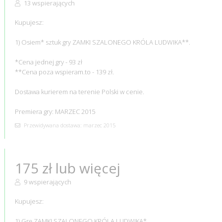
13 wspierających
Kupujesz:
1) Osiem* sztuk gry ZAMKI SZALONEGO KRÓLA LUDWIKA**.
*Cena jednej gry - 93 zł
**Cena poza wspieram.to - 139 zł.
Dostawa kurierem na terenie Polski w cenie.
Premiera gry: MARZEC 2015
Przewidywana dostawa: marzec 2015
175 zł lub więcej
9 wspierających
Kupujesz:
1) Grę ZAMKI SZALONEGO KRÓLA LUDWIKA*.