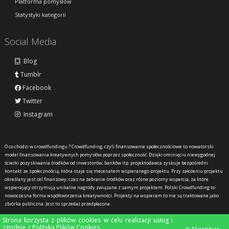
Platforma pomysłów
Statystyki kategorii
Social Media
Blog
Tumblr
Facebook
Twitter
Instagram
O co chodzi w crowdfundingu ?
Crowdfunding, czyli finansowanie społecznościowe to nowatorski
model finansowania kreatywnych pomysłów poprzez społeczność. Dzięki ominięciu niewygodnej
ścieżki pozyskiwania środków od inwestorów, banków itp. projektodawca zyskuje bezpośredni
kontakt ze społecznością, która staje się mecenatem wspieranego projektu. Przy założeniu projektu
określany jest cel finansowy, czas na zebranie środków oraz różne poziomy wsparcia, za które
wspierający otrzymują unikalne nagrody związane z samym projektem. Polski Crowdfunding to
nowoczesna forma współtworzenia kreatywności. Projekty na wspieram.to nie są traktowane jako
zbiórka publiczna. Jest to sprzedaż przedpłacona.
Strona korzysta z plików cookies w celu realizacji usług i
zgodnie z
Polityką Plików Cookies
.