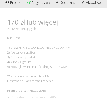
Projekt
Nagrody
Dodatki
Aktualizacje
(13)
(6)
(
170 zł lub więcej
12 wspierających
Kupujesz:
1) Grę ZAMKI SZALONEGO KRÓLA LUDWIKA*.
2) Koszulkę z grafiką.
3) Drukowany plakat.
4) Kubek z grafiką
5) Podziękowania na oficjalnej stronie www.
*Cena poza wspieram.to - 139 zł.
Dostawa do Paczkomatu w cenie.
Premiera gry: MARZEC 2015
Przewidywana dostawa: marzec 2015