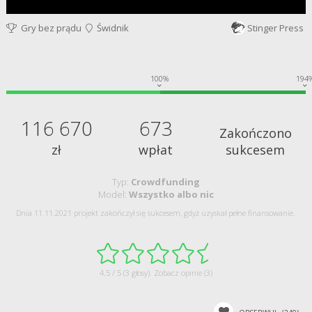
Gry bez prądu
Świdnik
Stinger Press
100%
194
116 670
673
Zakończono
zł
wpłat
sukcesem
Typ:
Crowdfunding
Model:
Wszystko albo nic
Dnia 11.11.2021 projekt zakończył się sukcesem, gdyż uzyskał pełne finansowanie.
4.5 / 5 (3 głosy).
Zobacz opinie (3)