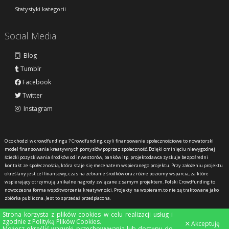
Statystyki kategorii
Social Media
Blog
Tumblr
Facebook
Twitter
Instagram
O co chodzi w crowdfundingu ?
Crowdfunding, czyli finansowanie społecznościowe to nowatorski
model finansowania kreatywnych pomysłów poprzez społeczność. Dzięki ominięciu niewygodnej
ścieżki pozyskiwania środków od inwestorów, banków itp. projektodawca zyskuje bezpośredni
kontakt ze społecznością, która staje się mecenatem wspieranego projektu. Przy założeniu projektu
określany jest cel finansowy, czas na zebranie środków oraz różne poziomy wsparcia, za które
wspierający otrzymują unikalne nagrody związane z samym projektem. Polski Crowdfunding to
nowoczesna forma współtworzenia kreatywności. Projekty na wspieram.to nie są traktowane jako
zbiórka publiczna. Jest to sprzedaż przedpłacona.
Strona korzysta z plików cookies w celu realizacji usług i
zgodnie z
Polityką Plików Cookies
.
Akceptuję
Możesz określić warunki przechowywania lub dostępu do