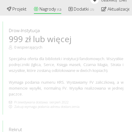
OBSERWUJ
(249)
Projekt
Nagrody
Dodatki
Aktualizacje
(12)
(25)
Drow-Instytucja
999 zł lub więcej
0 wspierających
Specjalna oferta dla bibliotek i instytucji fandomowych. Wszystkie
podręczniki (Iglica, Serce, Księga masek, Czarna Magia, Strata i
wszystkie, które zostaną odblokowane w dwóch kopiach).
Wymaga podania numeru KRS. Wystawiamy FV zaliczkową, a w
momencie wysyłki, normalną FV. Wysyłka realizowana w jednej
paczce.
Przewidywana dostawa: sierpień 2022
Zakup wymaga podania adresu dostarczenia
Rekrut