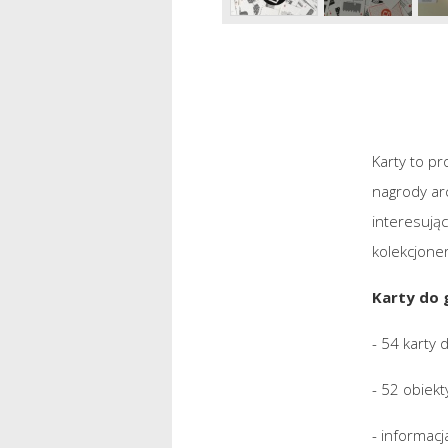
Karty to p
nagrody ar
interesują
kolekcjone
Karty do 
- 54 karty
- 52 obiekt
- informac