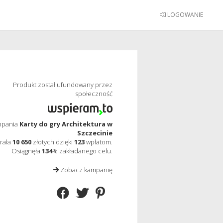
LOGOWANIE
Produkt został ufundowany przez
społeczność
mpania
Karty do gry Architektura w
Szczecinie
rała
10 650
złotych dzięki
123
wpłatom.
Osiągnęła
134
% zakładanego celu.
Zobacz kampanię