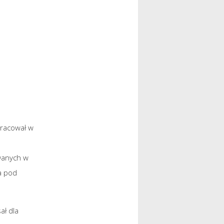
pracował w
owanych w
ła pod
ał dla