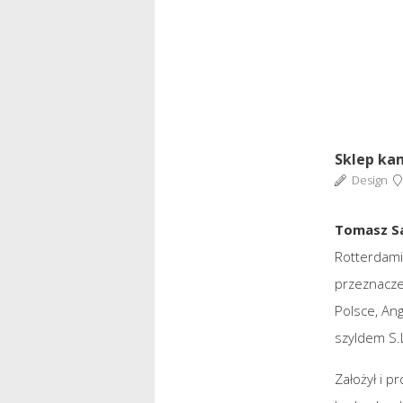
Sklep kam
Design
Tomasz S
Rotterdamie
przeznacze
Polsce, Ang
szyldem S.L
Założył i p