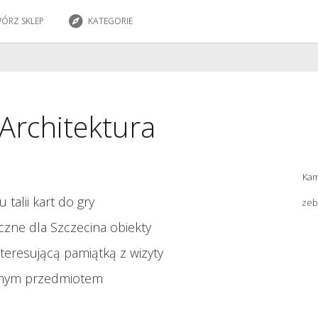
ÓRZ SKLEP
KATEGORIE
 Architektura
Ka
u talii kart do gry
zeb
czne dla Szczecina obiekty
nteresującą pamiątką z wizyty
cyjnym przedmiotem