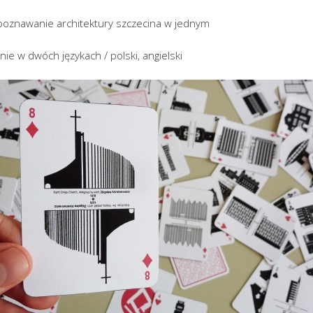
 poznawanie architektury szczecina w jednym
ie w dwóch językach / polski, angielski