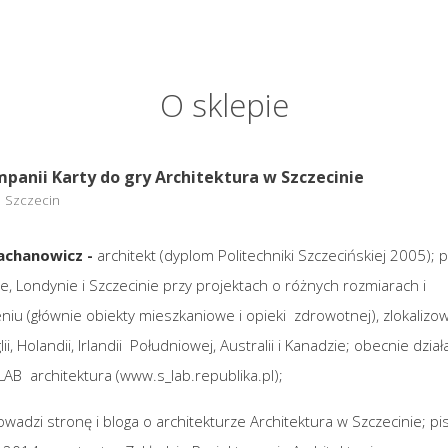
O sklepie
panii Karty do gry Architektura w Szczecinie
Szczecin
achanowicz -
architekt (dyplom Politechniki Szczecińskiej 2005); 
, Londynie i Szczecinie przy projektach o różnych rozmiarach i
niu (głównie obiekty mieszkaniowe i opieki zdrowotnej), zlokaliz
lii, Holandii, Irlandii Południowej, Australii i Kanadzie; obecnie dzia
AB architektura (www.s_lab.republika.pl);
rowadzi stronę i bloga o architekturze Architektura w Szczecinie; pis