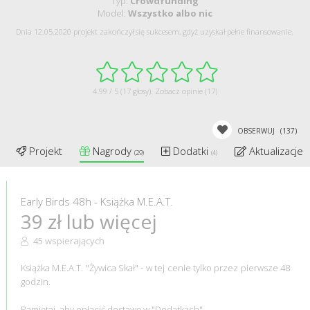
Typ:
Crowdfunding
Model:
Wszystko albo nic
Dnia 12.05.2020 projekt zakończył się sukcesem, gdyż uzyskał pełne finansowanie.
4.99 / 5 (17 głosy).
Zobacz opinie (17)
OBSERWUJ
(137)
Projekt
Nagrody
Dodatki
Aktualizacje
(29)
(4)
(
Early Birds 48h - Książka M.E.A.T.
39 zł lub więcej
45 wspierających
Książka M.E.A.T. "Żywica Skał" - w tej cenie tylko przez pierwsze 48
godzin.
Pamiętaj, aby opłacić dostawę w "Dodatkach"