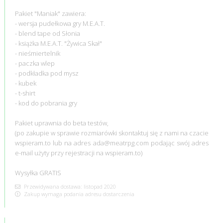
Pakiet "Maniak" zawiera:
- wersja pudełkowa gry M.E.A.T.
- blend tape od Słonia
- książka M.E.A.T. "Żywica Skał"
- nieśmiertelnik
- paczka wlep
- podkładka pod mysz
- kubek
- t-shirt
- kod do pobrania gry
Pakiet uprawnia do beta testów,
(po zakupie w sprawie rozmiarówki skontaktuj się z nami na czacie
wspieram.to lub na adres ada@meatrpg.com podając swój adres
e-mail użyty przy rejestracji na wspieram.to)
Wysyłka GRATIS
Przewidywana dostawa: listopad 2020
Zakup wymaga podania adresu dostarczenia