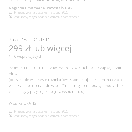
Nagroda limitowana. Pozostało 1/46
Przewidywana dostawa: listopad 2020
Zakup wymaga podania adresu dostarczenia
Pakiet "FULL OUTFIT"
299 zł lub więcej
6 wspierających
Pakiet " FULL OUTFIT" zawiera zestaw ciuchów - czapka, t-shirt,
bluza
(po zakupie w sprawie rozmiarówki skontaktuj się z nami na czacie
wspieram.to lub na adres ada@meatrpg.com podając swój adres
e-mail użyty przy rejestracji na wspieram.to)
Wysyłka GRATIS
Przewidywana dostawa: listopad 2020
Zakup wymaga podania adresu dostarczenia