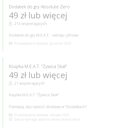
Dodatek do gry Absolute Zero
49 zł lub więcej
213 wspierających
Dodatek do gry M.E.A.T. - wersja cyfrowa
Przewidywana dostawa: grudzień 2020
Książka M.E.A.T. "Żywica Skał"
49 zł lub więcej
21 wspierających
Książka M.E.A.T. "Żywica Skał"
Pamiętaj, aby opłacić dostawę w "Dodatkach"
Przewidywana dostawa: listopad 2020
Zakup wymaga podania adresu dostarczenia