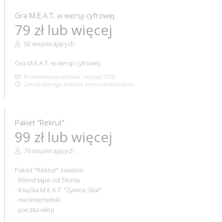
Gra M.E.A.T. w wersji cyfrowej
79 zł lub więcej
92 wspierających
Gra M.E.A.T. w wersji cyfrowej
Przewidywana dostawa: listopad 2020
Zakup wymaga podania adresu dostarczenia
Pakiet "Rekrut"
99 zł lub więcej
70 wspierających
Pakiet "Rekrut" zawiera:
- blend tape od Słonia
- książka M.E.A.T. "Żywica Skał"
- nieśmiertelnik
- paczka wlep