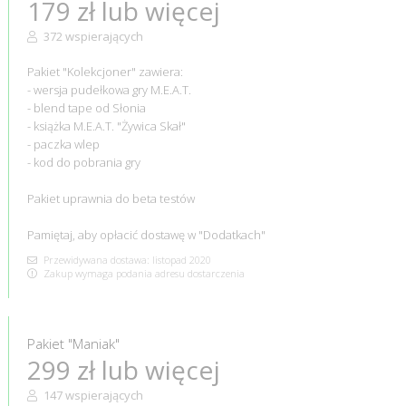
179 zł lub więcej
372 wspierających
Pakiet "Kolekcjoner" zawiera:
- wersja pudełkowa gry M.E.A.T.
- blend tape od Słonia
- książka M.E.A.T. "Żywica Skał"
- paczka wlep
- kod do pobrania gry
Pakiet uprawnia do beta testów
Pamiętaj, aby opłacić dostawę w "Dodatkach"
Przewidywana dostawa: listopad 2020
Zakup wymaga podania adresu dostarczenia
Pakiet "Maniak"
299 zł lub więcej
147 wspierających