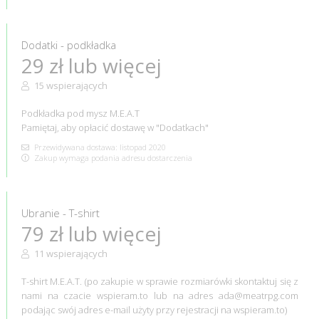
Dodatki - podkładka
29 zł lub więcej
15 wspierających
Podkładka pod mysz M.E.A.T
Pamiętaj, aby opłacić dostawę w "Dodatkach"
Przewidywana dostawa: listopad 2020
Zakup wymaga podania adresu dostarczenia
Ubranie - T-shirt
79 zł lub więcej
11 wspierających
T-shirt M.E.A.T. (po zakupie w sprawie rozmiarówki skontaktuj się z
nami na czacie wspieram.to lub na adres ada@meatrpg.com
podając swój adres e-mail użyty przy rejestracji na wspieram.to)