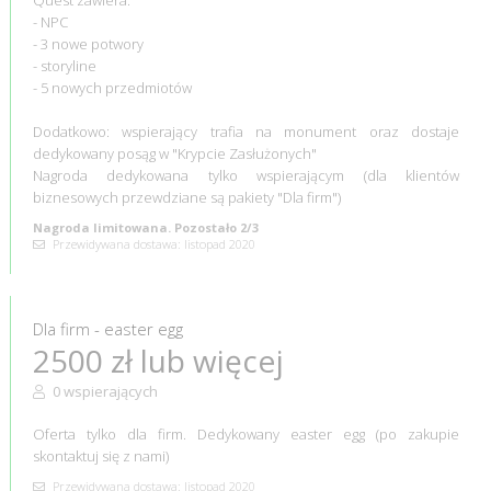
- NPC
- 3 nowe potwory
- storyline
- 5 nowych przedmiotów
Dodatkowo: wspierający trafia na monument oraz dostaje
dedykowany posąg w "Krypcie Zasłużonych"
Nagroda dedykowana tylko wspierającym (dla klientów
biznesowych przewdziane są pakiety "Dla firm")
Nagroda limitowana. Pozostało 2/3
Przewidywana dostawa: listopad 2020
Dla firm - easter egg
2500 zł lub więcej
0 wspierających
Oferta tylko dla firm. Dedykowany easter egg (po zakupie
skontaktuj się z nami)
Przewidywana dostawa: listopad 2020