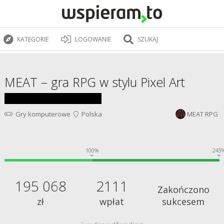
KATEGORIE
LOGOWANIE
SZUKAJ
MEAT – gra RPG w stylu Pixel Art
Gry komputerowe
Polska
MEAT RPG
100%
243
195 068
2111
Zakończono
zł
wpłat
sukcesem