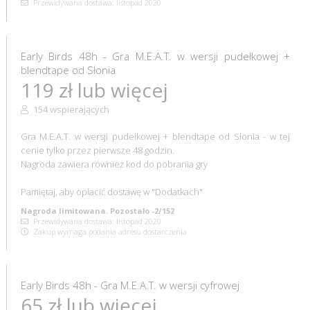
Przewidywana dostawa: listopad 2020
Early Birds 48h - Gra M.E.A.T. w wersji pudełkowej +
blendtape od Słonia
119 zł lub więcej
154 wspierających
Gra M.E.A.T. w wersji pudełkowej + blendtape od Słonia - w tej
cenie tylko przez pierwsze 48 godzin.
Nagroda zawiera również kod do pobrania gry
Pamiętaj, aby opłacić dostawę w "Dodatkach"
Nagroda limitowana. Pozostało -2/152
Przewidywana dostawa: listopad 2020
Zakup wymaga podania adresu dostarczenia
Early Birds 48h - Gra M.E.A.T. w wersji cyfrowej
65 zł lub więcej