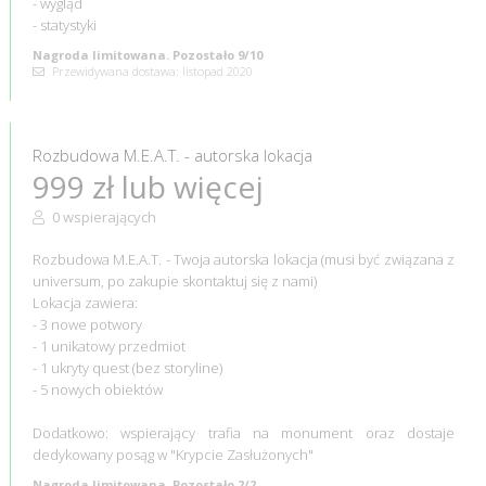
- wygląd
- statystyki
Nagroda limitowana. Pozostało 9/10
Przewidywana dostawa: listopad 2020
Rozbudowa M.E.A.T. - autorska lokacja
999 zł lub więcej
0 wspierających
Rozbudowa M.E.A.T. - Twoja autorska lokacja (musi być związana z
universum, po zakupie skontaktuj się z nami)
Lokacja zawiera:
- 3 nowe potwory
- 1 unikatowy przedmiot
- 1 ukryty quest (bez storyline)
- 5 nowych obiektów
Dodatkowo: wspierający trafia na monument oraz dostaje
dedykowany posąg w "Krypcie Zasłużonych"
Nagroda limitowana. Pozostało 2/2