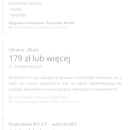
Przedmiot zawiera:
- nazwę
- statystyki
Nagroda limitowana. Pozostało 94/100
Przewidywana dostawa: listopad 2020
Ubrania - Bluza
179 zł lub więcej
4 wspierających
Bluza M.E.A.T. (po zakupie w sprawie rozmiarówki skontaktuj się z
nami na czacie wspieram.to lub na adres ada@meatrpg.com
podając swój adres e-mail użyty przy rejestracji na wspieram.to)
Przewidywana dostawa: listopad 2020
Zakup wymaga podania adresu dostarczenia
Rozbudowa M.E.A.T. - autorski NPC