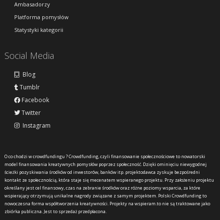
Ambasadorzy
Platforma pomysłów
Statystyki kategorii
Social Media
Blog
Tumblr
Facebook
Twitter
Instagram
O co chodzi w crowdfundingu ?
Crowdfunding, czyli finansowanie społecznościowe to nowatorski
model finansowania kreatywnych pomysłów poprzez społeczność. Dzięki ominięciu niewygodnej
ścieżki pozyskiwania środków od inwestorów, banków itp. projektodawca zyskuje bezpośredni
kontakt ze społecznością, która staje się mecenatem wspieranego projektu. Przy założeniu projektu
określany jest cel finansowy, czas na zebranie środków oraz różne poziomy wsparcia, za które
wspierający otrzymują unikalne nagrody związane z samym projektem. Polski Crowdfunding to
nowoczesna forma współtworzenia kreatywności. Projekty na wspieram.to nie są traktowane jako
zbiórka publiczna. Jest to sprzedaż przedpłacona.