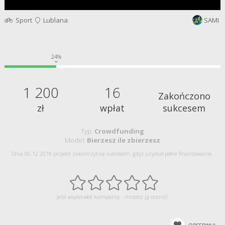
Sport
Lublana
SAMI
24%
1 200
16
Zakończono
zł
wpłat
sukcesem
Typ:
Crowdfunding
Model:
Bierzesz ile zbierzesz
Dnia 06.12.2018 projekt zakończył się sukcesem, gdyż uzyskał pełne finansowanie.
Jeśli wspierałeś kampanię - możesz ją ocenić!