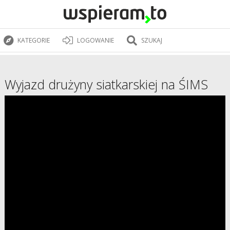
KATEGORIE
LOGOWANIE
SZUKAJ
Wyjazd drużyny siatkarskiej na ŚIMS