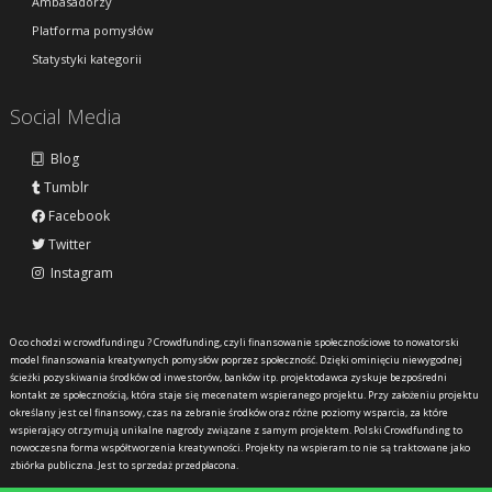
Ambasadorzy
Platforma pomysłów
Statystyki kategorii
Social Media
Blog
Tumblr
Facebook
Twitter
Instagram
O co chodzi w crowdfundingu ?
Crowdfunding, czyli finansowanie społecznościowe to nowatorski
model finansowania kreatywnych pomysłów poprzez społeczność. Dzięki ominięciu niewygodnej
ścieżki pozyskiwania środków od inwestorów, banków itp. projektodawca zyskuje bezpośredni
kontakt ze społecznością, która staje się mecenatem wspieranego projektu. Przy założeniu projektu
określany jest cel finansowy, czas na zebranie środków oraz różne poziomy wsparcia, za które
wspierający otrzymują unikalne nagrody związane z samym projektem. Polski Crowdfunding to
nowoczesna forma współtworzenia kreatywności. Projekty na wspieram.to nie są traktowane jako
zbiórka publiczna. Jest to sprzedaż przedpłacona.