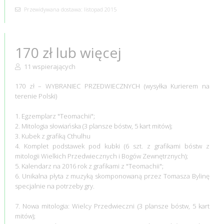
Przewidywana dostawa: listopad 2015
170 zł lub więcej
11 wspierających
170 zł – WYBRANIEC PRZEDWIECZNYCH (wysyłka Kurierem na
terenie Polski)
1. Egzemplarz "Teomachii";
2. Mitologia słowiańska (3 plansze bóstw, 5 kart mitów);
3. Kubek z grafiką Cthulhu
4. Komplet podstawek pod kubki (6 szt. z grafikami bóstw z
mitologii Wielkich Przedwiecznych i Bogów Zewnętrznych);
5. Kalendarz na 2016 rok z grafikami z "Teomachii";
6. Unikalna płyta z muzyką skomponowaną przez Tomasza Bylinę
specjalnie na potrzeby gry.
7. Nowa mitologia: Wielcy Przedwieczni (3 plansze bóstw, 5 kart
mitów);