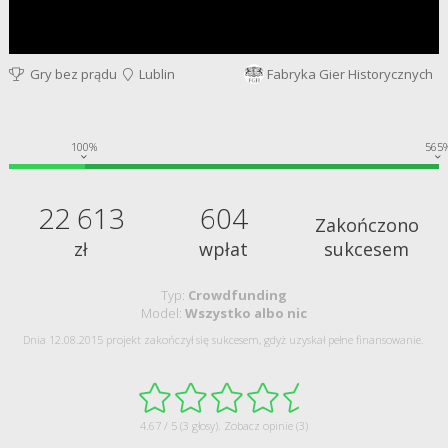
Gry bez prądu
Lublin
Fabryka Gier Historycznych
100%
565
22 613
604
Zakończono
zł
wpłat
sukcesem
Typ:
Crowdfunding
Model:
Wszystko albo nic
Dnia 12.08.2015 projekt zakończył się sukcesem, gdyż uzyskał pełne finansowanie.
4.67 / 5 (3 głosy).
Zobacz opinie (3)