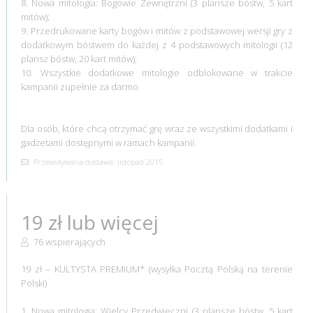
8. Nowa mitologia: Bogowie Zewnętrzni (3 plansze bóstw, 5 kart
mitów);
9. Przedrukowane karty bogów i mitów z podstawowej wersji gry z
dodatkowym bóstwem do każdej z 4 podstawowych mitologii (12
plansz bóstw, 20 kart mitów);
10. Wszystkie dodatkowe mitologie odblokowane w trakcie
kampanii zupełnie za darmo.
Dla osób, które chcą otrzymać grę wraz ze wszystkimi dodatkami i
gadżetami dostępnymi w ramach kampanii.
Przewidywana dostawa: listopad 2015
19 zł lub więcej
76 wspierających
19 zł – KULTYSTA PREMIUM* (wysyłka Pocztą Polską na terenie
Polski)
1. Nowa mitologia: Wielcy Przedwieczni (3 plansze bóstw, 5 kart