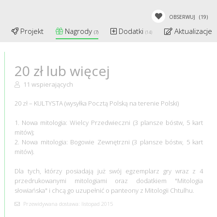
OBSERWUJ
(19)
Projekt
Nagrody
Dodatki
Aktualizacje
(7)
(14)
(
20 zł lub więcej
11 wspierających
20 zł – KULTYSTA (wysyłka Pocztą Polską na terenie Polski)
1. Nowa mitologia: Wielcy Przedwieczni (3 plansze bóstw, 5 kart
mitów);
2. Nowa mitologia: Bogowie Zewnętrzni (3 plansze bóstw, 5 kart
mitów).
Dla tych, którzy posiadają już swój egzemplarz gry wraz z 4
przedrukowanymi mitologiami oraz dodatkiem "Mitologia
słowiańska" i chcą go uzupełnić o panteony z Mitologii Chtulhu.
Przewidywana dostawa: listopad 2015