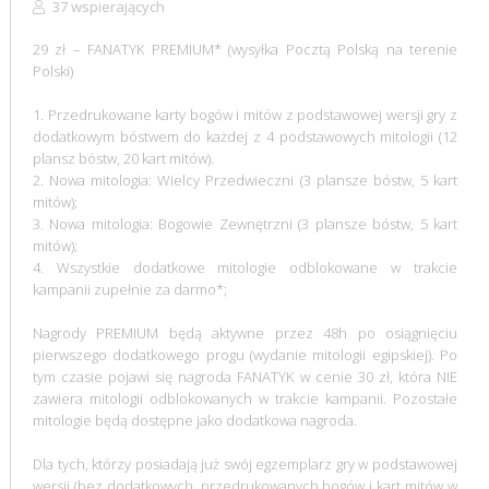
37 wspierających
29 zł – FANATYK PREMIUM* (wysyłka Pocztą Polską na terenie
Polski)
1. Przedrukowane karty bogów i mitów z podstawowej wersji gry z
dodatkowym bóstwem do każdej z 4 podstawowych mitologii (12
plansz bóstw, 20 kart mitów).
2. Nowa mitologia: Wielcy Przedwieczni (3 plansze bóstw, 5 kart
mitów);
3. Nowa mitologia: Bogowie Zewnętrzni (3 plansze bóstw, 5 kart
mitów);
4. Wszystkie dodatkowe mitologie odblokowane w trakcie
kampanii zupełnie za darmo*;
Nagrody PREMIUM będą aktywne przez 48h po osiągnięciu
pierwszego dodatkowego progu (wydanie mitologii egipskiej). Po
tym czasie pojawi się nagroda FANATYK w cenie 30 zł, która NIE
zawiera mitologii odblokowanych w trakcie kampanii. Pozostałe
mitologie będą dostępne jako dodatkowa nagroda.
Dla tych, którzy posiadają już swój egzemplarz gry w podstawowej
wersji (bez dodatkowych, przedrukowanych bogów i kart mitów w