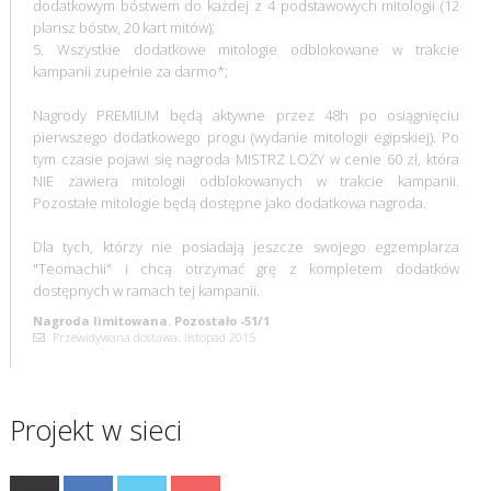
dodatkowym bóstwem do każdej z 4 podstawowych mitologii (12
plansz bóstw, 20 kart mitów);
5. Wszystkie dodatkowe mitologie odblokowane w trakcie
kampanii zupełnie za darmo*;
Nagrody PREMIUM będą aktywne przez 48h po osiągnięciu
pierwszego dodatkowego progu (wydanie mitologii egipskiej). Po
tym czasie pojawi się nagroda MISTRZ LOŻY w cenie 60 zł, która
NIE zawiera mitologii odblokowanych w trakcie kampanii.
Pozostałe mitologie będą dostępne jako dodatkowa nagroda.
Dla tych, którzy nie posiadają jeszcze swojego egzemplarza
"Teomachii" i chcą otrzymać grę z kompletem dodatków
dostępnych w ramach tej kampanii.
Nagroda limitowana. Pozostało -51/1
Przewidywana dostawa: listopad 2015
Projekt w sieci