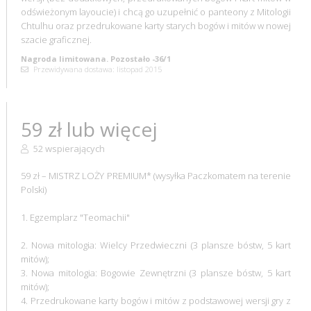
odświeżonym layoucie) i chcą go uzupełnić o panteony z Mitologii
Chtulhu oraz przedrukowane karty starych bogów i mitów w nowej
szacie graficznej.
Nagroda limitowana. Pozostało -36/1
Przewidywana dostawa: listopad 2015
59 zł lub więcej
52 wspierających
59 zł – MISTRZ LOŻY PREMIUM* (wysyłka Paczkomatem na terenie
Polski)
1. Egzemplarz "Teomachii"
2. Nowa mitologia: Wielcy Przedwieczni (3 plansze bóstw, 5 kart
mitów);
3. Nowa mitologia: Bogowie Zewnętrzni (3 plansze bóstw, 5 kart
mitów);
4. Przedrukowane karty bogów i mitów z podstawowej wersji gry z