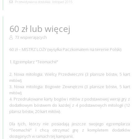
Przewidywana dostawa: listopad 2015
60 zł lub więcej
73 wspierających
60 zł – MISTRZ LOŻY (wysyłka Paczkomatem na terenie Polski)
1. Egzemplarz "Teomachii"
2. Nowa mitologia: Wielcy Przedwieczni (3 plansze bóstw, 5 kart
mitów);
3. Nowa mitologia: Bogowie Zewnętrzni (3 plansze bóstw, 5 kart
mitów);
4. Przedrukowane karty bogów i mitów z podstawowej wersji gry z
dodatkowym bóstwem do każdej z 4 podstawowych mitologii (12
plansz bóstw, 20 kart mitów).
Dla tych, którzy nie posiadają jeszcze swojego egzemplarza
"Teomachii" i chcą otrzymać grę z kompletem dodatków
dostępnych w ramach tej kampanii.