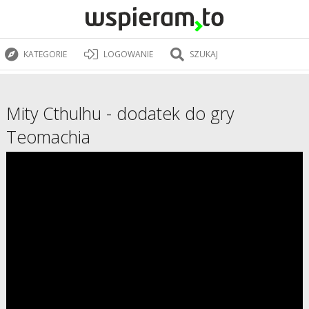
KATEGORIE
LOGOWANIE
SZUKAJ
Mity Cthulhu - dodatek do gry
Teomachia