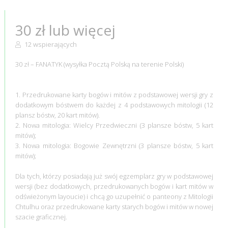
30 zł lub więcej
12 wspierających
30 zł – FANATYK (wysyłka Pocztą Polską na terenie Polski)
1. Przedrukowane karty bogów i mitów z podstawowej wersji gry z
dodatkowym bóstwem do każdej z 4 podstawowych mitologii (12
plansz bóstw, 20 kart mitów).
2. Nowa mitologia: Wielcy Przedwieczni (3 plansze bóstw, 5 kart
mitów);
3. Nowa mitologia: Bogowie Zewnętrzni (3 plansze bóstw, 5 kart
mitów);
Dla tych, którzy posiadają już swój egzemplarz gry w podstawowej
wersji (bez dodatkowych, przedrukowanych bogów i kart mitów w
odświeżonym layoucie) i chcą go uzupełnić o panteony z Mitologii
Chtulhu oraz przedrukowane karty starych bogów i mitów w nowej
szacie graficznej.