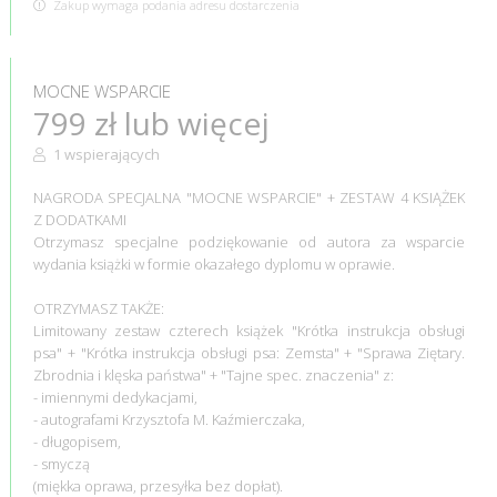
Zakup wymaga podania adresu dostarczenia
MOCNE WSPARCIE
799 zł lub więcej
1 wspierających
NAGRODA SPECJALNA "MOCNE WSPARCIE" + ZESTAW 4 KSIĄŻEK
Z DODATKAMI
Otrzymasz specjalne podziękowanie od autora za wsparcie
wydania książki w formie okazałego dyplomu w oprawie.
OTRZYMASZ TAKŻE:
Limitowany zestaw czterech książek "Krótka instrukcja obsługi
psa" + "Krótka instrukcja obsługi psa: Zemsta" + "Sprawa Ziętary.
Zbrodnia i klęska państwa" + "Tajne spec. znaczenia" z:
- imiennymi dedykacjami,
- autografami Krzysztofa M. Kaźmierczaka,
- długopisem,
- smyczą
(miękka oprawa, przesyłka bez dopłat).