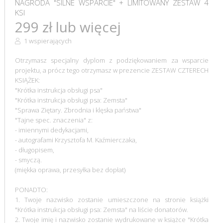
NAGRODA "SILNE WSPARCIE" + LIMITOWANY ZESTAW 4
KSI
299 zł lub więcej
1 wspierających
Otrzymasz specjalny dyplom z podziękowaniem za wsparcie
projektu, a prócz tego otrzymasz w prezencie ZESTAW CZTERECH
KSIĄŻEK:
"Krótka instrukcja obsługi psa"
"Krótka instrukcja obsługi psa: Zemsta"
"Sprawa Ziętary. Zbrodnia i klęska państwa"
"Tajne spec. znaczenia" z:
- imiennymi dedykacjami,
- autografami Krzysztofa M. Kaźmierczaka,
- długopisem,
- smyczą.
(miękka oprawa, przesyłka bez dopłat)
PONADTO:
1. Twoje nazwisko zostanie umieszczone na stronie książki
"Krótka instrukcja obsługi psa: Zemsta" na liście donatorów.
2. Twoje imię i nazwisko zostanie wydrukowane w książce "Krótka