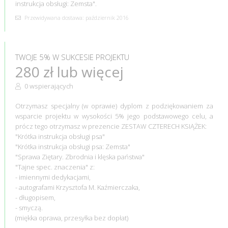
instrukcja obsługi: Zemsta".
Przewidywana dostawa: październik 2016
TWOJE 5% W SUKCESIE PROJEKTU
280 zł lub więcej
0 wspierających
Otrzymasz specjalny (w oprawie) dyplom z podziękowaniem za
wsparcie projektu w wysokości 5% jego podstawowego celu, a
prócz tego otrzymasz w prezencie ZESTAW CZTERECH KSIĄŻEK:
"Krótka instrukcja obsługi psa"
"Krótka instrukcja obsługi psa: Zemsta"
"Sprawa Ziętary. Zbrodnia i klęska państwa"
"Tajne spec. znaczenia" z:
- imiennymi dedykacjami,
- autografami Krzysztofa M. Kaźmierczaka,
- długopisem,
- smyczą.
(miękka oprawa, przesyłka bez dopłat)