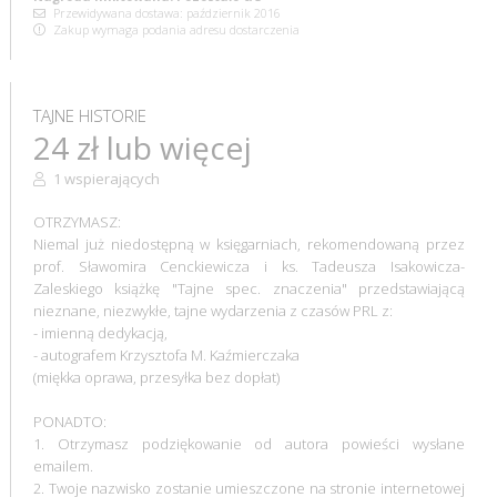
Przewidywana dostawa: październik 2016
Zakup wymaga podania adresu dostarczenia
TAJNE HISTORIE
24 zł lub więcej
1 wspierających
OTRZYMASZ:
Niemal już niedostępną w księgarniach, rekomendowaną przez
prof. Sławomira Cenckiewicza i ks. Tadeusza Isakowicza-
Zaleskiego książkę "Tajne spec. znaczenia" przedstawiającą
nieznane, niezwykłe, tajne wydarzenia z czasów PRL z:
- imienną dedykacją,
- autografem Krzysztofa M. Kaźmierczaka
(miękka oprawa, przesyłka bez dopłat)
PONADTO:
1. Otrzymasz podziękowanie od autora powieści wysłane
emailem.
2. Twoje nazwisko zostanie umieszczone na stronie internetowej