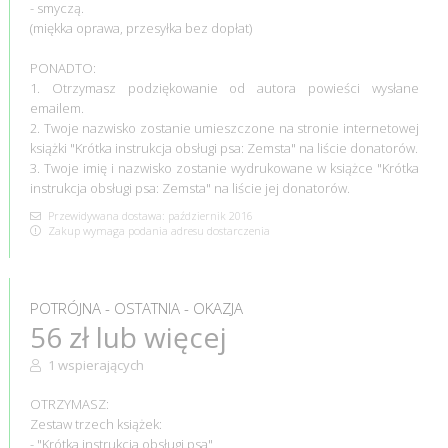
- smyczą.
(miękka oprawa, przesyłka bez dopłat)
PONADTO:
1. Otrzymasz podziękowanie od autora powieści wysłane
emailem.
2. Twoje nazwisko zostanie umieszczone na stronie internetowej
książki "Krótka instrukcja obsługi psa: Zemsta" na liście donatorów.
3. Twoje imię i nazwisko zostanie wydrukowane w książce "Krótka
instrukcja obsługi psa: Zemsta" na liście jej donatorów.
Przewidywana dostawa: październik 2016
Zakup wymaga podania adresu dostarczenia
POTRÓJNA - OSTATNIA - OKAZJA
56 zł lub więcej
1 wspierających
OTRZYMASZ:
Zestaw trzech książek:
- "Krótka instrukcja obsługi psa"