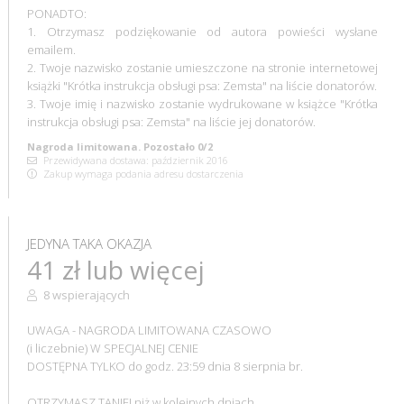
PONADTO:
1. Otrzymasz podziękowanie od autora powieści wysłane
emailem.
2. Twoje nazwisko zostanie umieszczone na stronie internetowej
książki "Krótka instrukcja obsługi psa: Zemsta" na liście donatorów.
3. Twoje imię i nazwisko zostanie wydrukowane w książce "Krótka
instrukcja obsługi psa: Zemsta" na liście jej donatorów.
Nagroda limitowana. Pozostało 0/2
Przewidywana dostawa: październik 2016
Zakup wymaga podania adresu dostarczenia
JEDYNA TAKA OKAZJA
41 zł lub więcej
8 wspierających
UWAGA - NAGRODA LIMITOWANA CZASOWO
(i liczebnie) W SPECJALNEJ CENIE
DOSTĘPNA TYLKO do godz. 23:59 dnia 8 sierpnia br.
OTRZYMASZ TANIEJ niż w kolejnych dniach