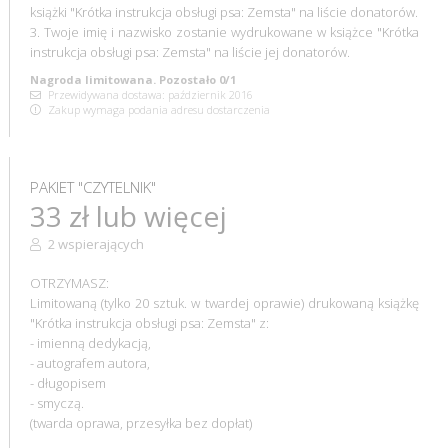
książki "Krótka instrukcja obsługi psa: Zemsta" na liście donatorów.
3. Twoje imię i nazwisko zostanie wydrukowane w książce "Krótka
instrukcja obsługi psa: Zemsta" na liście jej donatorów.
Nagroda limitowana. Pozostało 0/1
Przewidywana dostawa: październik 2016
Zakup wymaga podania adresu dostarczenia
PAKIET "CZYTELNIK"
33 zł lub więcej
2 wspierających
OTRZYMASZ:
Limitowaną (tylko 20 sztuk. w twardej oprawie) drukowaną książkę
"Krótka instrukcja obsługi psa: Zemsta" z:
- imienną dedykacją,
- autografem autora,
- długopisem
- smyczą.
(twarda oprawa, przesyłka bez dopłat)