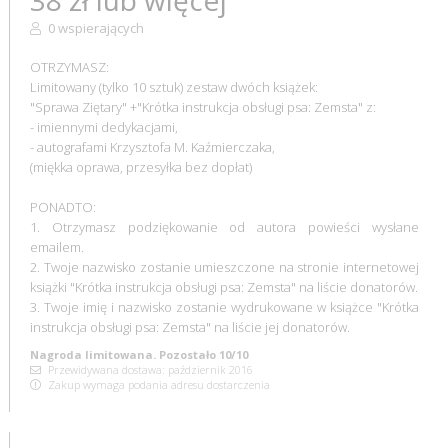
38 zł lub więcej
0 wspierających
OTRZYMASZ:
Limitowany (tylko 10 sztuk) zestaw dwóch książek:
"Sprawa Ziętary" +"Krótka instrukcja obsługi psa: Zemsta" z:
- imiennymi dedykacjami,
- autografami Krzysztofa M. Kaźmierczaka,
(miękka oprawa, przesyłka bez dopłat)
PONADTO:
1. Otrzymasz podziękowanie od autora powieści wysłane
emailem.
2. Twoje nazwisko zostanie umieszczone na stronie internetowej
książki "Krótka instrukcja obsługi psa: Zemsta" na liście donatorów.
3. Twoje imię i nazwisko zostanie wydrukowane w książce "Krótka
instrukcja obsługi psa: Zemsta" na liście jej donatorów.
Nagroda limitowana. Pozostało 10/10
Przewidywana dostawa: październik 2016
Zakup wymaga podania adresu dostarczenia