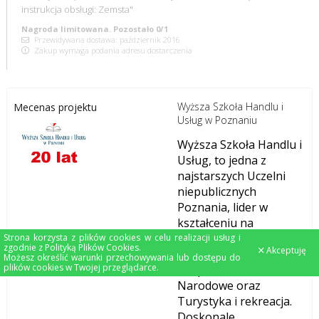
instrukcja obsługi: Zemsta"
Nagroda limitowana. Pozostało 0/1
Przewidywana dostawa: październik 2016
Zakup wymaga podania adresu dostarczenia
Wyższa Szkoła Handlu i
Mecenas projektu
Usług w Poznaniu
Wyższa Szkoła Handlu i
Usług, to jedna z
najstarszych Uczelni
niepublicznych
Poznania, lider w
kształceniu na
kierunkach
Strona korzysta z plików cookies w celu realizacji usług i
zgodnie z
Polityką Plików Cookies
.
Akceptuję
Zarządzanie,
Możesz określić warunki przechowywania lub dostępu do
plików cookies w Twojej przeglądarce.
Bezpieczeństwo
Narodowe oraz
Turystyka i rekreacja.
Doskonale