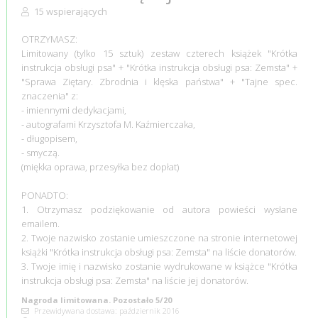
15 wspierających
OTRZYMASZ:
Limitowany (tylko 15 sztuk) zestaw czterech książek "Krótka
instrukcja obsługi psa" + "Krótka instrukcja obsługi psa: Zemsta" +
"Sprawa Ziętary. Zbrodnia i klęska państwa" + "Tajne spec.
znaczenia" z:
- imiennymi dedykacjami,
- autografami Krzysztofa M. Kaźmierczaka,
- długopisem,
- smyczą.
(miękka oprawa, przesyłka bez dopłat)
PONADTO:
1. Otrzymasz podziękowanie od autora powieści wysłane
emailem.
2. Twoje nazwisko zostanie umieszczone na stronie internetowej
książki "Krótka instrukcja obsługi psa: Zemsta" na liście donatorów.
3. Twoje imię i nazwisko zostanie wydrukowane w książce "Krótka
instrukcja obsługi psa: Zemsta" na liście jej donatorów.
Nagroda limitowana. Pozostało 5/20
Przewidywana dostawa: październik 2016