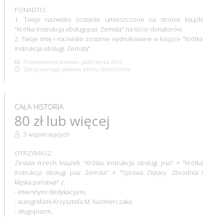
PONADTO:
1. Twoje nazwisko zostanie umieszczone na stronie książki
"Krótka instrukcja obsługi psa: Zemsta" na liście donatorów.
2. Twoje imię i nazwisko zostanie wydrukowane w książce "Krótka
instrukcja obsługi: Zemsta".
Przewidywana dostawa: październik 2016
Zakup wymaga podania adresu dostarczenia
CAŁA HISTORIA
80 zł lub więcej
3 wspierających
OTRZYMASZ:
Zestaw trzech książek "Krótka instrukcja obsługi psa" + "Krótka
instrukcja obsługi psa: Zemsta" + "Sprawa Ziętary. Zbrodnia i
klęska państwa" z:
- imiennymi dedykacjami,
- autografami Krzysztofa M. Kaźmierczaka,
- długopisem,