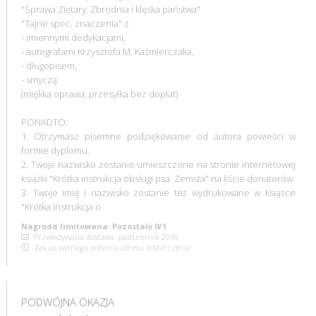
"Sprawa Ziętary. Zbrodnia i klęska państwa"
"Tajne spec. znaczenia" z:
- imiennymi dedykacjami,
- autografami Krzysztofa M. Kaźmierczaka,
- długopisem,
- smyczą.
(miękka oprawa, przesyłka bez dopłat)
PONADTO:
1. Otrzymasz pisemne podziękowanie od autora powieści w
formie dyplomu.
2. Twoje nazwisko zostanie umieszczone na stronie internetowej
książki "Krótka instrukcja obsługi psa: Zemsta" na liście donatorów.
3. Twoje imię i nazwisko zostanie też wydrukowane w książce
"Krótka instrukcja o
Nagroda limitowana. Pozostało 0/1
Przewidywana dostawa: październik 2016
Zakup wymaga podania adresu dostarczenia
PODWÓJNA OKAZJA