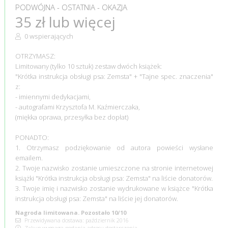
PODWÓJNA - OSTATNIA - OKAZJA
35 zł lub więcej
0 wspierających
OTRZYMASZ:
Limitowany (tylko 10 sztuk) zestaw dwóch książek:
"Krótka instrukcja obsługi psa: Zemsta" + "Tajne spec. znaczenia"
z:
- imiennymi dedykacjami,
- autografami Krzysztofa M. Kaźmierczaka,
(miękka oprawa, przesyłka bez dopłat)
PONADTO:
1. Otrzymasz podziękowanie od autora powieści wysłane
emailem.
2. Twoje nazwisko zostanie umieszczone na stronie internetowej
książki "Krótka instrukcja obsługi psa: Zemsta" na liście donatorów.
3. Twoje imię i nazwisko zostanie wydrukowane w książce "Krótka
instrukcja obsługi psa: Zemsta" na liście jej donatorów.
Nagroda limitowana. Pozostało 10/10
Przewidywana dostawa: październik 2016
Zakup wymaga podania adresu dostarczenia