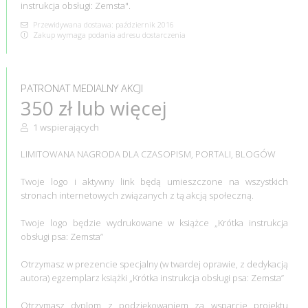
instrukcja obsługi: Zemsta".
Przewidywana dostawa: październik 2016
Zakup wymaga podania adresu dostarczenia
PATRONAT MEDIALNY AKCJI
350 zł lub więcej
1 wspierających
LIMITOWANA NAGRODA DLA CZASOPISM, PORTALI, BLOGÓW
Twoje logo i aktywny link będą umieszczone na wszystkich
stronach internetowych związanych z tą akcją społeczną.
Twoje logo będzie wydrukowane w książce „Krótka instrukcja
obsługi psa: Zemsta”
Otrzymasz w prezencie specjalny (w twardej oprawie, z dedykacją
autora) egzemplarz książki „Krótka instrukcja obsługi psa: Zemsta”
Otrzymasz dyplom z podziękowaniem za wsparcie projektu