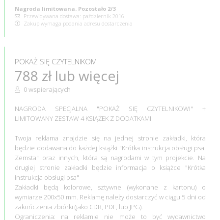
Nagroda limitowana. Pozostało 2/3
Przewidywana dostawa: październik 2016
Zakup wymaga podania adresu dostarczenia
POKAŻ SIĘ CZYTELNIKOM
788 zł lub więcej
0 wspierających
NAGRODA SPECJALNA "POKAŻ SIĘ CZYTELNIKOWI" +
LIMITOWANY ZESTAW 4 KSIĄŻEK Z DODATKAMI
Twoja reklama znajdzie się na jednej stronie zakładki, która
będzie dodawana do każdej książki "Krótka instrukcja obsługi psa:
Zemsta" oraz innych, która są nagrodami w tym projekcie. Na
drugiej stronie zakładki będzie informacja o książce "Krótka
instrukcja obsługi psa"
Zakładki będą kolorowe, sztywne (wykonane z kartonu) o
wymiarze 200x50 mm. Reklamę należy dostarczyć w ciągu 5 dni od
zakończenia zbiórki (jako CDR, PDF, lub JPG).
Ograniczenia: na reklamie nie może to być wydawnictwo