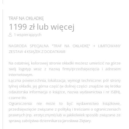
TRAF NA OKŁADKĘ
1199 zł lub więcej
1 wspierających
NAGRODA SPECJALNA "TRAF NA OKŁADKĘ" + LIMITOWANY
ZESTAW 4 KSIĄŻEK Z DODATKAMI
Na ostatniej, kolorowej stronie okładki możesz umieścić na górze
swój logotyp wraz z nazwą firmy/przedsięwzięcia i adresem
internetowym.
Łączna powierzchnia, lokalizacja, wymogi techniczne: pół strony
tylnej okładki, jej górna część (w dolnej części znajdzie się krótka
odautorska informacja o książce, nazwa wydawnictwa i nr ISBN),
czarne tło.
Ograniczenia: nie może to być wydawnictwo książkowe,
przedsięwzięcie związane z polityką i treściami o ograniczeniach
prawnych (np. erotycznymi) lub w jakikolwiek sposób związane ze
sprawą zabójstwa dziennikarza Jarosława Ziętary.