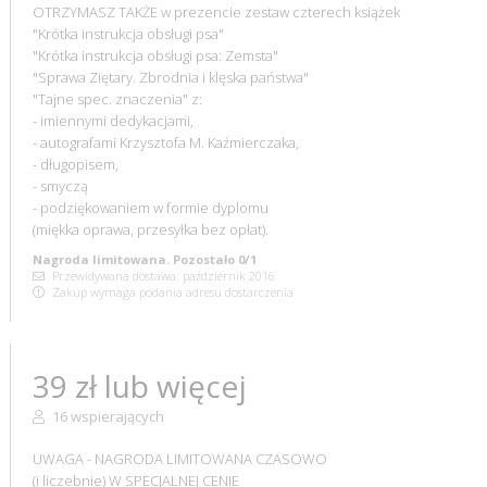
OTRZYMASZ TAKŻE w prezencie zestaw czterech książek
"Krótka instrukcja obsługi psa"
"Krótka instrukcja obsługi psa: Zemsta"
"Sprawa Ziętary. Zbrodnia i klęska państwa"
"Tajne spec. znaczenia" z:
- imiennymi dedykacjami,
- autografami Krzysztofa M. Kaźmierczaka,
- długopisem,
- smyczą
- podziękowaniem w formie dyplomu
(miękka oprawa, przesyłka bez opłat).
Nagroda limitowana. Pozostało 0/1
Przewidywana dostawa: październik 2016
Zakup wymaga podania adresu dostarczenia
39 zł lub więcej
16 wspierających
UWAGA - NAGRODA LIMITOWANA CZASOWO
(i liczebnie) W SPECJALNEJ CENIE