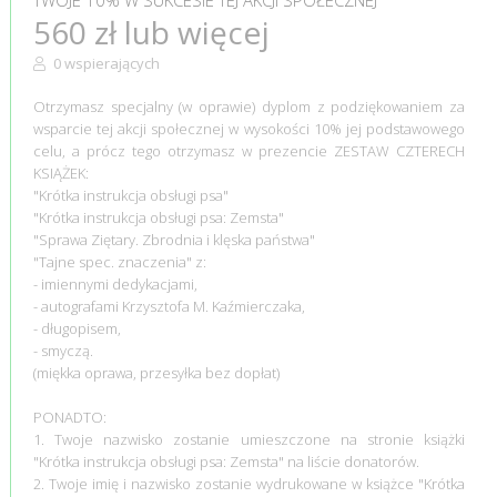
TWOJE 10% W SUKCESIE TEJ AKCJI SPOŁECZNEJ
560 zł lub więcej
0 wspierających
Otrzymasz specjalny (w oprawie) dyplom z podziękowaniem za
wsparcie tej akcji społecznej w wysokości 10% jej podstawowego
celu, a prócz tego otrzymasz w prezencie ZESTAW CZTERECH
KSIĄŻEK:
"Krótka instrukcja obsługi psa"
"Krótka instrukcja obsługi psa: Zemsta"
"Sprawa Ziętary. Zbrodnia i klęska państwa"
"Tajne spec. znaczenia" z:
- imiennymi dedykacjami,
- autografami Krzysztofa M. Kaźmierczaka,
- długopisem,
- smyczą.
(miękka oprawa, przesyłka bez dopłat)
PONADTO:
1. Twoje nazwisko zostanie umieszczone na stronie książki
"Krótka instrukcja obsługi psa: Zemsta" na liście donatorów.
2. Twoje imię i nazwisko zostanie wydrukowane w książce "Krótka