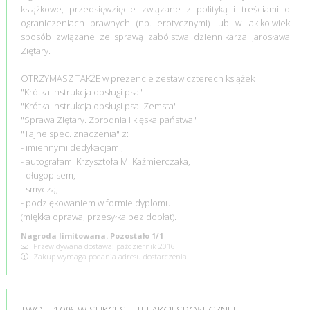
książkowe, przedsięwzięcie związane z polityką i treściami o
ograniczeniach prawnych (np. erotycznymi) lub w jakikolwiek
sposób związane ze sprawą zabójstwa dziennikarza Jarosława
Ziętary.
OTRZYMASZ TAKŻE w prezencie zestaw czterech książek
"Krótka instrukcja obsługi psa"
"Krótka instrukcja obsługi psa: Zemsta"
"Sprawa Ziętary. Zbrodnia i klęska państwa"
"Tajne spec. znaczenia" z:
- imiennymi dedykacjami,
- autografami Krzysztofa M. Kaźmierczaka,
- długopisem,
- smyczą,
- podziękowaniem w formie dyplomu
(miękka oprawa, przesyłka bez dopłat).
Nagroda limitowana. Pozostało 1/1
Przewidywana dostawa: październik 2016
Zakup wymaga podania adresu dostarczenia