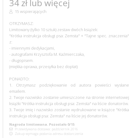
34 zł lub więcej
15 wspierających
OTRZYMASZ:
Limitowany (tylko 10 sztuk) zestaw dwóch książek:
"Krótka instrukcja obsługi psa: Zemsta" + "Tajne spec. znaczenia"
z:
- imiennymi dedykacjami,
- autografami Krzysztofa M. Kaźmierczaka,
- długopisem.
(miękka oprawa, przesyłka bez dopłat)
PONADTO:
1. Otrzymasz podziękowanie od autora powieści wysłane
emailem.
2. Twoje nazwisko zostanie umieszczone na stronie internetowej
książki "Krótka instrukcja obsługi psa: Zemsta" na liście donatorów.
3. Twoje imię i nazwisko zostanie wydrukowane w książce "Krótka
instrukcja obsługi psa: Zemsta" na liście jej donatorów.
Nagroda limitowana. Pozostało 0/15
Przewidywana dostawa: październik 2016
Zakup wymaga podania adresu dostarczenia