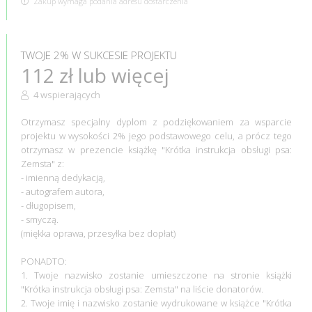
Zakup wymaga podania adresu dostarczenia
TWOJE 2% W SUKCESIE PROJEKTU
112 zł lub więcej
4 wspierających
Otrzymasz specjalny dyplom z podziękowaniem za wsparcie
projektu w wysokości 2% jego podstawowego celu, a prócz tego
otrzymasz w prezencie książkę "Krótka instrukcja obsługi psa:
Zemsta" z:
- imienną dedykacją,
- autografem autora,
- długopisem,
- smyczą.
(miękka oprawa, przesyłka bez dopłat)
PONADTO:
1. Twoje nazwisko zostanie umieszczone na stronie książki
"Krótka instrukcja obsługi psa: Zemsta" na liście donatorów.
2. Twoje imię i nazwisko zostanie wydrukowane w książce "Krótka