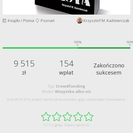
Książki / Pisma
Poznań
Krzysztof M. Kaźmierczak
100%
169
9 515
154
Zakończono
zł
wpłat
sukcesem
Typ:
Crowdfunding
Model:
Wszystko albo nic
Dnia 08.09.2016 projekt zakończył się sukcesem, gdyż uzyskał pełne finansowanie.
5 / 5 (2 głosy).
Zobacz opinie (2)