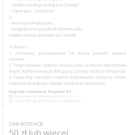
- "Krótka instrukcja obsługi psa: Zemsta"
- "Tajne spec. znaczenia"
z:
- imiennymi dedykacjami,
- autografami Krzysztofa M. Kaźmierczaka,
(miękka oprawa, przesyłka bez dopłat)
PONADTO:
1. Otrzymasz podziękowanie od autora powieści wysłane
emailem.
2. Twoje nazwisko zostanie umieszczone na stronie internetowej
książki "Krótka instrukcja obsługi psa: Zemsta" na liście donatorów.
3. Twoje imię i nazwisko zostanie wydrukowane w książce "Krótka
instrukcja obsługi psa: Zemsta" na liście jej donatorów.
Nagroda limitowana. Pozostało 6/7
Przewidywana dostawa: październik 2016
Zakup wymaga podania adresu dostarczenia
DWIE INSTRUKCJE
50 zł lub więcej