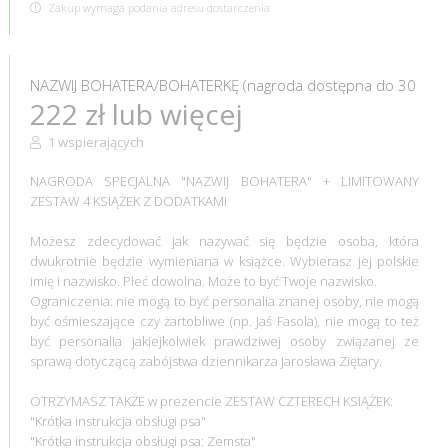
Zakup wymaga podania adresu dostarczenia
NAZWIJ BOHATERA/BOHATERKĘ (nagroda dostępna do 30
222 zł lub więcej
1 wspierających
NAGRODA SPECJALNA "NAZWIJ BOHATERA" + LIMITOWANY
ZESTAW 4 KSIĄŻEK Z DODATKAMI
Możesz zdecydować jak nazywać się będzie osoba, która
dwukrotnie będzie wymieniana w książce. Wybierasz jej polskie
imię i nazwisko. Płeć dowolna. Może to być Twoje nazwisko.
Ograniczenia: nie mogą to być personalia znanej osoby, nie mogą
być ośmieszające czy żartobliwe (np. Jaś Fasola), nie mogą to też
być personalia jakiejkolwiek prawdziwej osoby związanej ze
sprawą dotyczącą zabójstwa dziennikarza Jarosława Ziętary.
OTRZYMASZ TAKŻE w prezencie ZESTAW CZTERECH KSIĄŻEK:
"Krótka instrukcja obsługi psa"
"Krótka instrukcja obsługi psa: Zemsta"