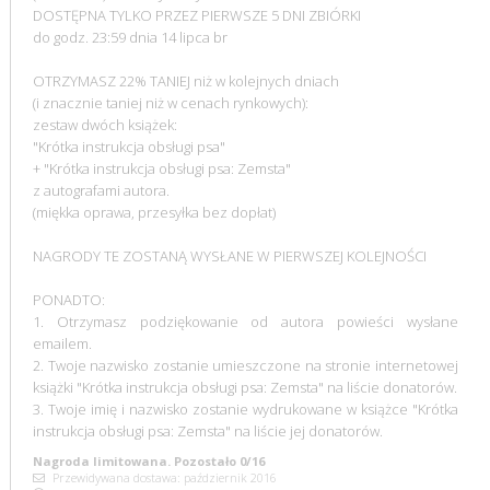
DOSTĘPNA TYLKO PRZEZ PIERWSZE 5 DNI ZBIÓRKI
do godz. 23:59 dnia 14 lipca br
OTRZYMASZ 22% TANIEJ niż w kolejnych dniach
(i znacznie taniej niż w cenach rynkowych):
zestaw dwóch książek:
"Krótka instrukcja obsługi psa"
+ "Krótka instrukcja obsługi psa: Zemsta"
z autografami autora.
(miękka oprawa, przesyłka bez dopłat)
NAGRODY TE ZOSTANĄ WYSŁANE W PIERWSZEJ KOLEJNOŚCI
PONADTO:
1. Otrzymasz podziękowanie od autora powieści wysłane
emailem.
2. Twoje nazwisko zostanie umieszczone na stronie internetowej
książki "Krótka instrukcja obsługi psa: Zemsta" na liście donatorów.
3. Twoje imię i nazwisko zostanie wydrukowane w książce "Krótka
instrukcja obsługi psa: Zemsta" na liście jej donatorów.
Nagroda limitowana. Pozostało 0/16
Przewidywana dostawa: październik 2016