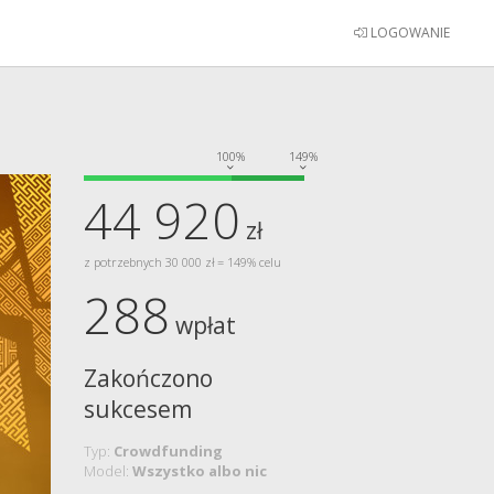
LOGOWANIE
100%
149%
44 920
zł
z potrzebnych 30 000 zł = 149% celu
288
wpłat
Zakończono
sukcesem
Typ:
Crowdfunding
Model:
Wszystko albo nic