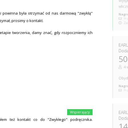
Wysył
wlicz
ki powinna była otrzymać od nas darmową "zwykłą"
Nagro
Prz
rzymał, prosimy o kontakt.
Zak
etapie tworzenia, damy znać, gdy rozpoczniemy ich
EARL
Doda
50
4 
Obydw
Nagro
Prz
EARL
Doda
załem też kontakt co do "Zwykłego" podręcznika.
14