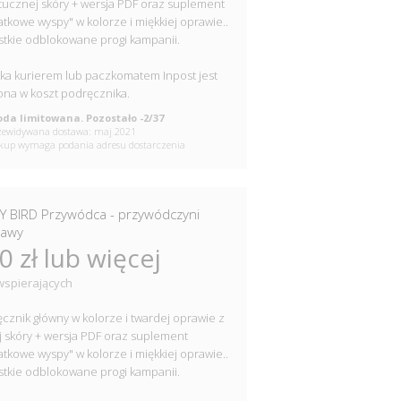
tucznej skóry + wersja PDF oraz suplement
tkowe wyspy" w kolorze i miękkiej oprawie..
tkie odblokowane progi kampanii.
ka kurierem lub paczkomatem Inpost jest
ona w koszt podręcznika.
da limitowana. Pozostało -2/37
ewidywana dostawa: maj 2021
up wymaga podania adresu dostarczenia
Y BIRD Przywódca - przywódczyni
rawy
0 zł lub więcej
wspierających
cznik główny w kolorze i twardej oprawie z
j skóry + wersja PDF oraz suplement
tkowe wyspy" w kolorze i miękkiej oprawie..
tkie odblokowane progi kampanii.