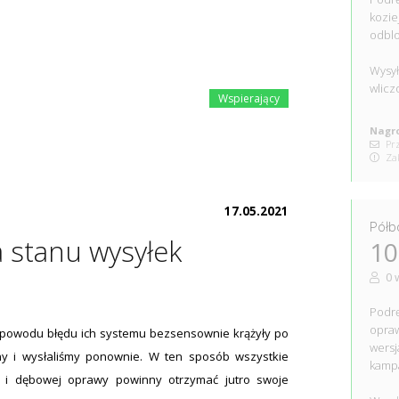
kozie
odblo
Wysył
wlicz
Nagro
Prz
Zak
17.05.2021
Półb
a stanu wysyłek
10
0 
Podrę
opraw
 z powodu błędu ich systemu bezsensownie krążyły po
wersj
y i wysłaliśmy ponownie. W ten sposób wszystkie
kampa
y i dębowej oprawy powinny otrzymać jutro swoje