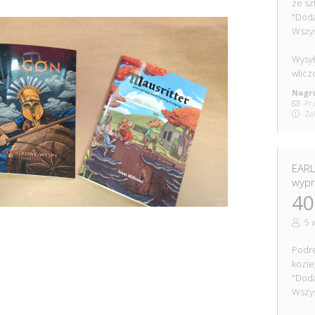
ze sz
"Doda
Wszys
Wysył
wlicz
Nagro
Prz
Zak
EARL
wyp
40
5 
Podrę
kozie
"Doda
Wszys