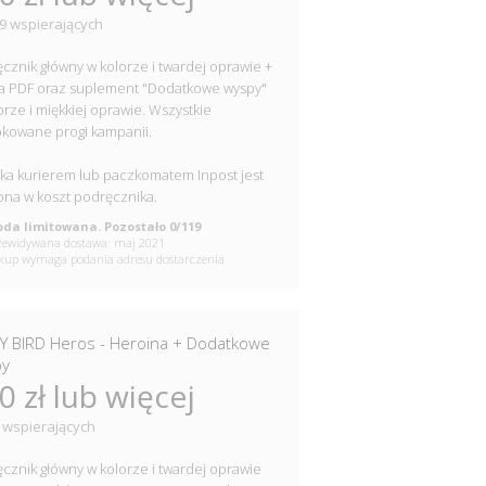
9 wspierających
cznik główny w kolorze i twardej oprawie +
a PDF oraz suplement "Dodatkowe wyspy"
orze i miękkiej oprawie. Wszystkie
kowane progi kampanii.
ka kurierem lub paczkomatem Inpost jest
ona w koszt podręcznika.
da limitowana. Pozostało 0/119
ewidywana dostawa: maj 2021
up wymaga podania adresu dostarczenia
Y BIRD Heros - Heroina + Dodatkowe
py
0 zł lub więcej
 wspierających
cznik główny w kolorze i twardej oprawie