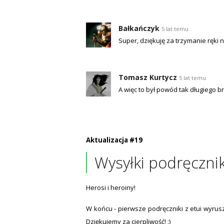
Bałkańczyk
5 lat temu
Super, dziękuję za trzymanie ręki 
Tomasz Kurtycz
5 lat temu
A więc to był powód tak długiego br
Aktualizacja #19
Wysyłki podręcznik
Herosi i heroiny!
W końcu - pierwsze podręczniki z etui wyrus
Dziękujemy za cierpliwość! :)