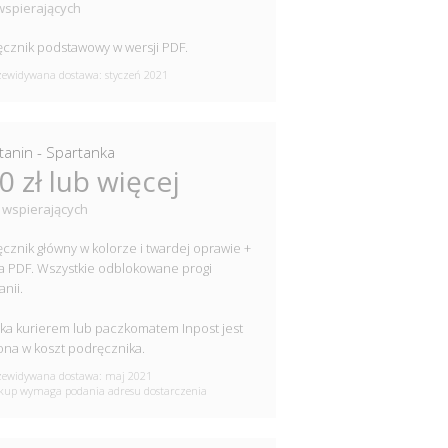
wspierających
cznik podstawowy w wersji PDF.
ewidywana dostawa: styczeń 2021
tanin - Spartanka
0 zł lub więcej
 wspierających
cznik główny w kolorze i twardej oprawie +
a PDF. Wszystkie odblokowane progi
nii.
ka kurierem lub paczkomatem Inpost jest
ona w koszt podręcznika.
ewidywana dostawa: maj 2021
up wymaga podania adresu dostarczenia