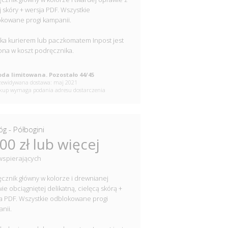
j skóry + wersja PDF. Wszystkie
kowane progi kampanii.
ka kurierem lub paczkomatem Inpost jest
ona w koszt podręcznika.
da limitowana. Pozostało 44/45
ewidywana dostawa: maj 2021
up wymaga podania adresu dostarczenia
óg - Półbogini
00 zł lub więcej
wspierających
cznik główny w kolorze i drewnianej
ie obciągniętej delikatną, cielęcą skórą +
a PDF. Wszystkie odblokowane progi
nii.