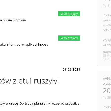
11
Podrę
na pulsie. Zdrowia
wersj
w kol
odblo
Wysył
aku informacji w aplikacji Inpost
wlicz
Nagro
Prz
Zak
07.05.2021
ów z etui ruszyły!
EARL
wys
20
39
zyły w drogę. Do środy planujemy rozesłać wszystkie.
Podrę