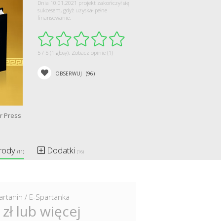
Dnia 10.01.2021 projekt zakończył się
sukcesem, gdyż uzyskał pełne
finansowanie.
5 / 5 (1 głosy).
Zobacz opinie (1)
OBSERWUJ
(96)
r Press
rody
Dodatki
(11)
(16)
artanin / E-Spartanka
 zł lub więcej