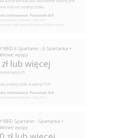
ka kurierem lub paczkomatem Inpost jest
ona w koszt podręcznika.
da limitowana. Pozostało 8/8
ewidywana dostawa: maj 2021
up wymaga podania adresu dostarczenia
Y BIRD E-Spartanin - E-Spartanka +
tkowe wyspy
 zł lub więcej
wspierających
a podręczniki w wersji PDF.
da limitowana. Pozostało 0/4
ewidywana dostawa: maj 2021
Y BIRD Spartanin - Spartanka +
tkowe wyspy
0 zł lub więcej