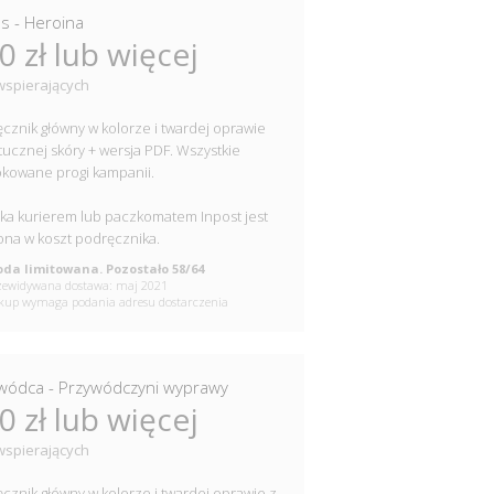
s - Heroina
0 zł lub więcej
wspierających
cznik główny w kolorze i twardej oprawie
tucznej skóry + wersja PDF. Wszystkie
kowane progi kampanii.
ka kurierem lub paczkomatem Inpost jest
ona w koszt podręcznika.
da limitowana. Pozostało 58/64
ewidywana dostawa: maj 2021
up wymaga podania adresu dostarczenia
wódca - Przywódczyni wyprawy
0 zł lub więcej
wspierających
cznik główny w kolorze i twardej oprawie z