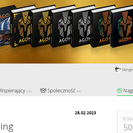
Stinge
Wspierający
Społeczność
Nag
(245)
(94)
28.02.2023
E-Sp
ing
50