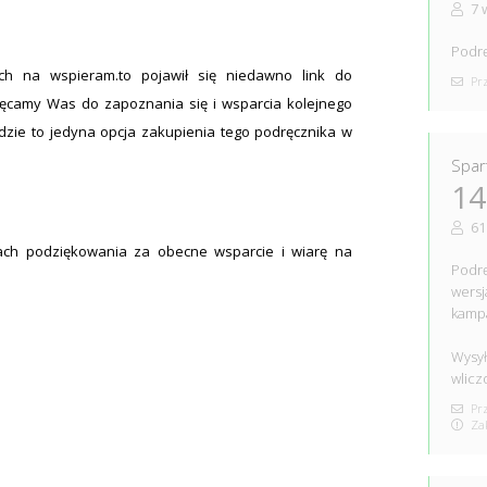
7 
Podrę
h na wspieram.to pojawił się niedawno link do
Prz
ęcamy Was do zapoznania się i wsparcia kolejnego
dzie to jedyna opcja zakupienia tego podręcznika w
Spar
14
61
ch podziękowania za obecne wsparcie i wiarę na
Podrę
wersj
kampa
Wysył
wlicz
Prz
Zak