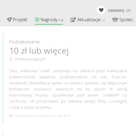
OBSERWUJ
(7)
Projekt
Nagrody
Aktualizacje
Społec
(13)
(2)
Podziękowanie
10 zł lub więcej
39 wspierających
Twój unikatowy "znak" odciśnięty na okładce płyty! Namacalne
potwierdzenie wsparcia, podziękowanie od nas. Poprzez
możliwość identyfikacji siebie na okładce staniesz się faktycznym
bohaterem opowieści zawartych na tej płycie! W wersji
internetowej możesz opublikować pod swoim "znakiem" co
zechcesz: od pozdrowień, po reklamę swojej firmy. Szczegóły
czytaj w opisie projektu.
Przewidywana dostawa: marzec 2018