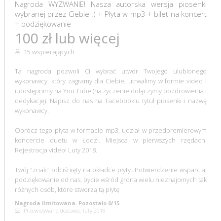
Nagroda WYZWANIE! Nasza autorska wersja piosenki
wybranej przez Ciebie :) + Płyta w mp3 + bilet na koncert
+ podziękowanie
100 zł lub więcej
15 wspierających
Ta nagroda pozwoli Ci wybrać utwór Twojego ulubionego
wykonawcy, który zagramy dla Ciebie, utrwalimy w formie video i
udostępnimy na You Tube (na życzenie dołączymy pozdrowienia i
dedykację). Napisz do nas na Facebook'u tytuł piosenki i nazwę
wykonawcy.
Oprócz tego płyta w formacie mp3, udział w przedpremierowym
koncercie duetu w Łodzi. Miejsca w pierwszych rzędach.
Rejestracja video! Luty 2018.
Twój "znak" odciśnięty na okładce płyty. Potwierdzenie wsparcia,
podziękowanie od nas, bycie wśród grona wielu nieznajomych tak
różnych osób, które stworzą tą płytę
Nagroda limitowana. Pozostało 0/15
Przewidywana dostawa: luty 2018