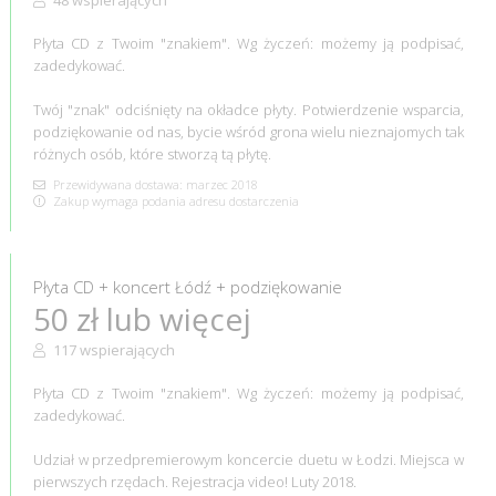
Płyta CD z Twoim "znakiem". Wg życzeń: możemy ją podpisać,
zadedykować.
Twój "znak" odciśnięty na okładce płyty. Potwierdzenie wsparcia,
podziękowanie od nas, bycie wśród grona wielu nieznajomych tak
różnych osób, które stworzą tą płytę.
Przewidywana dostawa: marzec 2018
Zakup wymaga podania adresu dostarczenia
Płyta CD + koncert Łódź + podziękowanie
50 zł lub więcej
117 wspierających
Płyta CD z Twoim "znakiem". Wg życzeń: możemy ją podpisać,
zadedykować.
Udział w przedpremierowym koncercie duetu w Łodzi. Miejsca w
pierwszych rzędach. Rejestracja video! Luty 2018.