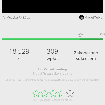
Muzyka
Łódź
Maciej Tubis
100%
128
18 529
309
Zakończono
zł
wpłat
sukcesem
Typ:
Crowdfunding
Model:
Wszystko albo nic
Dnia 15.11.2017 projekt zakończył się sukcesem, gdyż uzyskał pełne finansowanie.
3.5 / 5 (2 głosy).
Zobacz opinie (2)