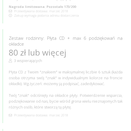
Nagroda limitowana. Pozostało 173/200
Przewidywana dostawa: marzec 2018
Zakup wymaga podania adresu dostarczenia
Zestaw rodzinny: Płyta CD + max 6 podziękowań na
okładce
80 zł lub więcej
3 wspierających
Płyta CD z Twoim "znakiem" w maksymalnej liczbie 6 sztuk (każda
osoba otrzyma swój "znak" w indywidualnym kolorze na froncie
okładki). Wg życzeń: możemy ją podpisać, zadedykować.
Twój "znak" odciśnięty na okładce płyty. Potwierdzenie wsparcia,
podziękowanie od nas, bycie wśród grona wielu nieznajomych tak
różnych osób, które stworzą tą płytę.
Przewidywana dostawa: marzec 2018