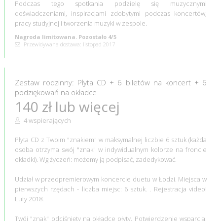
Podczas tego spotkania podzielę się muzycznymi
doświadczeniami, inspiracjami zdobytymi podczas koncertów,
pracy studyjnej i tworzenia muzyki w zespole.
Nagroda limitowana. Pozostało 4/5
Przewidywana dostawa: listopad 2017
Zestaw rodzinny: Płyta CD + 6 biletów na koncert + 6
podziękowań na okładce
140 zł lub więcej
4 wspierających
Płyta CD z Twoim "znakiem" w maksymalnej liczbie 6 sztuk (każda
osoba otrzyma swój "znak" w indywidualnym kolorze na froncie
okładki). Wg życzeń: możemy ją podpisać, zadedykować.
Udział w przedpremierowym koncercie duetu w Łodzi. Miejsca w
pierwszych rzędach - liczba miejsc: 6 sztuk. . Rejestracja video!
Luty 2018.
Twój "znak" odciśnięty na okładce płyty. Potwierdzenie wsparcia,