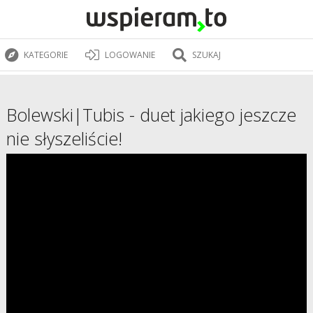
KATEGORIE
LOGOWANIE
SZUKAJ
Bolewski|Tubis - duet jakiego jeszcze
nie słyszeliście!