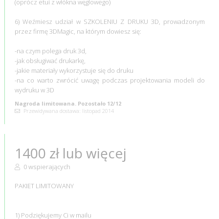
(oprócz etui z włókna węglowego)
6) Weźmiesz udział w SZKOLENIU Z DRUKU 3D, prowadzonym
przez firmę 3DMagic, na którym dowiesz się:
-na czym polega druk 3d,
-jak obsługiwać drukarkę,
-jakie materiały wykorzystuje się do druku
-na co warto zwrócić uwagę podczas projektowania modeli do
wydruku w 3D
Nagroda limitowana. Pozostało 12/12
Przewidywana dostawa: listopad 2014
1400 zł lub więcej
0 wspierających
PAKIET LIMITOWANY
1) Podziękujemy Ci w mailu