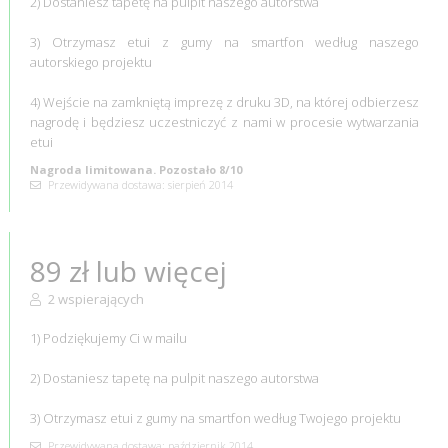
2) Dostaniesz tapetę na pulpit naszego autorstwa
3) Otrzymasz etui z gumy na smartfon według naszego
autorskiego projektu
4) Wejście na zamkniętą imprezę z druku 3D, na której odbierzesz
nagrodę i będziesz uczestniczyć z nami w procesie wytwarzania
etui
Nagroda limitowana. Pozostało 8/10
Przewidywana dostawa: sierpień 2014
89 zł lub więcej
2 wspierających
1) Podziękujemy Ci w mailu
2) Dostaniesz tapetę na pulpit naszego autorstwa
3) Otrzymasz etui z gumy na smartfon według Twojego projektu
Przewidywana dostawa: październik 2014