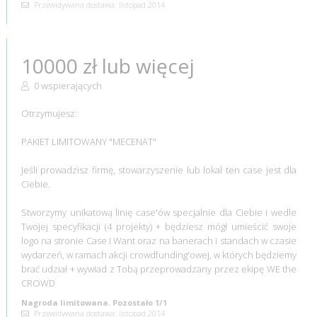
Przewidywana dostawa: listopad 2014
10000 zł lub więcej
0 wspierających
Otrzymujesz:
PAKIET LIMITOWANY "MECENAT"
Jeśli prowadzisz firmę, stowarzyszenie lub lokal ten case jest dla
Ciebie.
Stworzymy unikatową linię case'ów specjalnie dla Ciebie i wedle
Twojej specyfikacji (4 projekty) + będziesz mógł umieścić swoje
logo na stronie Case I Want oraz na banerach i standach w czasie
wydarzeń, w ramach akcji crowdfunding'owej, w których będziemy
brać udział + wywiad z Tobą przeprowadzany przez ekipę WE the
CROWD
Nagroda limitowana. Pozostało 1/1
Przewidywana dostawa: listopad 2014