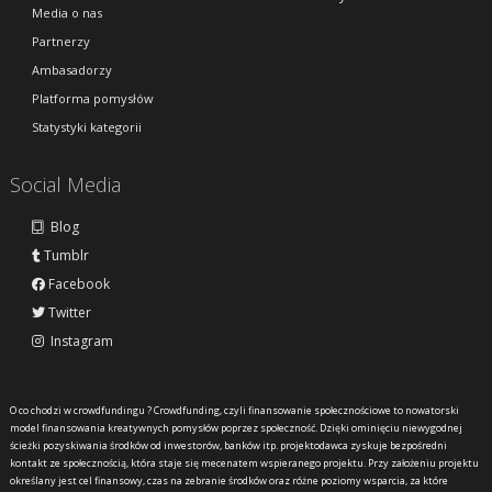
Media o nas
Partnerzy
Ambasadorzy
Platforma pomysłów
Statystyki kategorii
Social Media
Blog
Tumblr
Facebook
Twitter
Instagram
O co chodzi w crowdfundingu ?
Crowdfunding, czyli finansowanie społecznościowe to nowatorski
model finansowania kreatywnych pomysłów poprzez społeczność. Dzięki ominięciu niewygodnej
ścieżki pozyskiwania środków od inwestorów, banków itp. projektodawca zyskuje bezpośredni
kontakt ze społecznością, która staje się mecenatem wspieranego projektu. Przy założeniu projektu
określany jest cel finansowy, czas na zebranie środków oraz różne poziomy wsparcia, za które