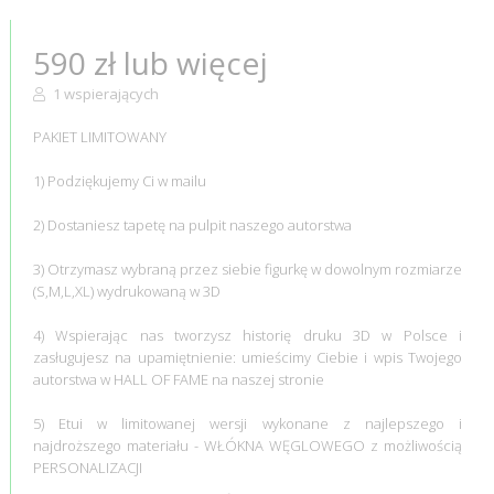
590 zł lub więcej
1 wspierających
PAKIET LIMITOWANY
1) Podziękujemy Ci w mailu
2) Dostaniesz tapetę na pulpit naszego autorstwa
3) Otrzymasz wybraną przez siebie figurkę w dowolnym rozmiarze
(S,M,L,XL) wydrukowaną w 3D
4) Wspierając nas tworzysz historię druku 3D w Polsce i
zasługujesz na upamiętnienie: umieścimy Ciebie i wpis Twojego
autorstwa w HALL OF FAME na naszej stronie
5) Etui w limitowanej wersji wykonane z najlepszego i
najdroższego materiału - WŁÓKNA WĘGLOWEGO z możliwością
PERSONALIZACJI