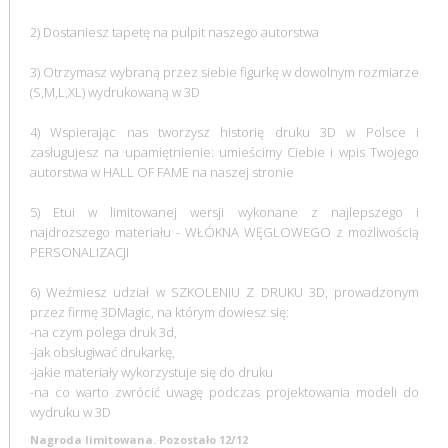
2) Dostaniesz tapetę na pulpit naszego autorstwa
3) Otrzymasz wybraną przez siebie figurkę w dowolnym rozmiarze
(S,M,L,XL) wydrukowaną w 3D
4) Wspierając nas tworzysz historię druku 3D w Polsce i
zasługujesz na upamiętnienie: umieścimy Ciebie i wpis Twojego
autorstwa w HALL OF FAME na naszej stronie
5) Etui w limitowanej wersji wykonane z najlepszego i
najdroższego materiału - WŁÓKNA WĘGLOWEGO z możliwością
PERSONALIZACJI
6) Weźmiesz udział w SZKOLENIU Z DRUKU 3D, prowadzonym
przez firmę 3DMagic, na którym dowiesz się:
-na czym polega druk 3d,
-jak obsługiwać drukarkę,
-jakie materiały wykorzystuje się do druku
-na co warto zwrócić uwagę podczas projektowania modeli do
wydruku w 3D
Nagroda limitowana. Pozostało 12/12