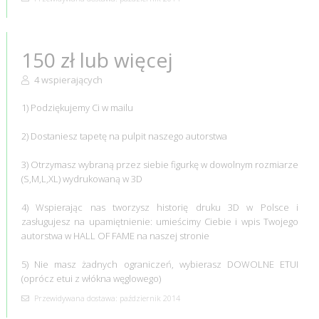
150 zł lub więcej
4 wspierających
1) Podziękujemy Ci w mailu
2) Dostaniesz tapetę na pulpit naszego autorstwa
3) Otrzymasz wybraną przez siebie figurkę w dowolnym rozmiarze
(S,M,L,XL) wydrukowaną w 3D
4) Wspierając nas tworzysz historię druku 3D w Polsce i
zasługujesz na upamiętnienie: umieścimy Ciebie i wpis Twojego
autorstwa w HALL OF FAME na naszej stronie
5) Nie masz żadnych ograniczeń, wybierasz DOWOLNE ETUI
(oprócz etui z włókna węglowego)
Przewidywana dostawa: październik 2014