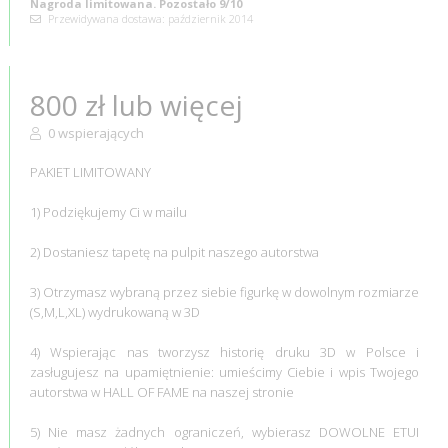
Nagroda limitowana. Pozostało 9/10
Przewidywana dostawa: październik 2014
800 zł lub więcej
0 wspierających
PAKIET LIMITOWANY
1) Podziękujemy Ci w mailu
2) Dostaniesz tapetę na pulpit naszego autorstwa
3) Otrzymasz wybraną przez siebie figurkę w dowolnym rozmiarze
(S,M,L,XL) wydrukowaną w 3D
4) Wspierając nas tworzysz historię druku 3D w Polsce i
zasługujesz na upamiętnienie: umieścimy Ciebie i wpis Twojego
autorstwa w HALL OF FAME na naszej stronie
5) Nie masz żadnych ograniczeń, wybierasz DOWOLNE ETUI