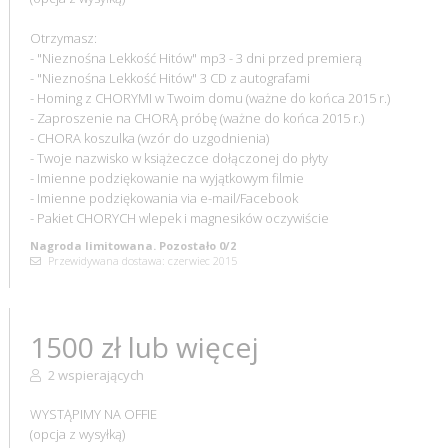
Otrzymasz:
- "Nieznośna Lekkość Hitów" mp3 - 3 dni przed premierą
- "Nieznośna Lekkość Hitów" 3 CD z autografami
- Homing z CHORYMI w Twoim domu (ważne do końca 2015 r.)
- Zaproszenie na CHORĄ próbę (ważne do końca 2015 r.)
- CHORA koszulka (wzór do uzgodnienia)
- Twoje nazwisko w książeczce dołączonej do płyty
- Imienne podziękowanie na wyjątkowym filmie
- Imienne podziękowania via e-mail/Facebook
- Pakiet CHORYCH wlepek i magnesików oczywiście
Nagroda limitowana. Pozostało 0/2
Przewidywana dostawa: czerwiec 2015
1500 zł lub więcej
2 wspierających
WYSTĄPIMY NA OFFIE
(opcja z wysyłką)