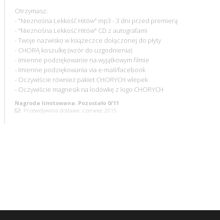
Otrzymasz:
- "Nieznośna Lekkość Hitów" mp3 - 3 dni przed premierą
- "Nieznośna Lekkość Hitów" CD z autografami
- Twoje nazwisko w książeczce dołączonej do płyty
- CHORĄ koszulkę (wzór do uzgodnienia)
- Imienne podziękowanie na wyjątkowym filmie
- Imienne podziękowania via e-mail/facebook
- Oczywiście również pakiet CHORYCH wlepek
- Oczywiście magnesik na lodówkę z logo CHORYCH
Nagroda limitowana. Pozostało 0/11
Przewidywana dostawa: czerwiec 2015