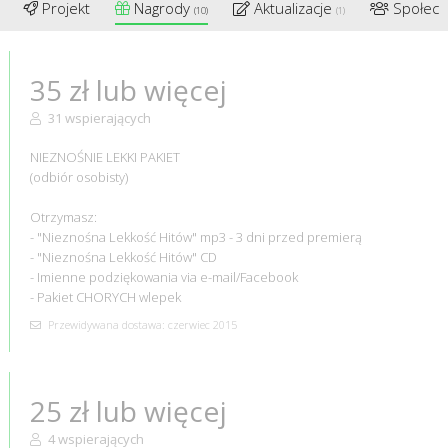
Projekt
Nagrody
Aktualizacje
Społec
(10)
(1)
35 zł lub więcej
31 wspierających
NIEZNOŚNIE LEKKI PAKIET
(odbiór osobisty)
Otrzymasz:
- "Nieznośna Lekkość Hitów" mp3 - 3 dni przed premierą
- "Nieznośna Lekkość Hitów" CD
- Imienne podziękowania via e-mail/Facebook
- Pakiet CHORYCH wlepek
Przewidywana dostawa: czerwiec 2015
25 zł lub więcej
4 wspierających