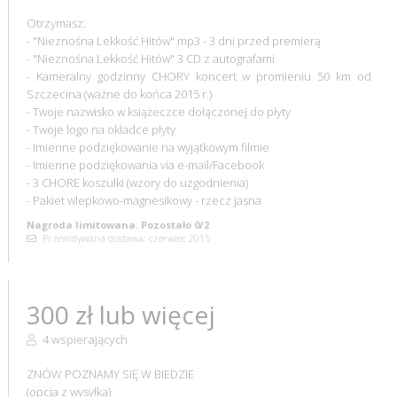
Otrzymasz:
- "Nieznośna Lekkość Hitów" mp3 - 3 dni przed premierą
- "Nieznośna Lekkość Hitów" 3 CD z autografami
- Kameralny godzinny CHORY koncert w promieniu 50 km od
Szczecina (ważne do końca 2015 r.)
- Twoje nazwisko w książeczce dołączonej do płyty
- Twoje logo na okładce płyty
- Imienne podziękowanie na wyjątkowym filmie
- Imienne podziękowania via e-mail/Facebook
- 3 CHORE koszulki (wzory do uzgodnienia)
- Pakiet wlepkowo-magnesikowy - rzecz jasna
Nagroda limitowana. Pozostało 0/2
Przewidywana dostawa: czerwiec 2015
300 zł lub więcej
4 wspierających
ZNÓW POZNAMY SIĘ W BIEDZIE
(opcja z wysyłką)