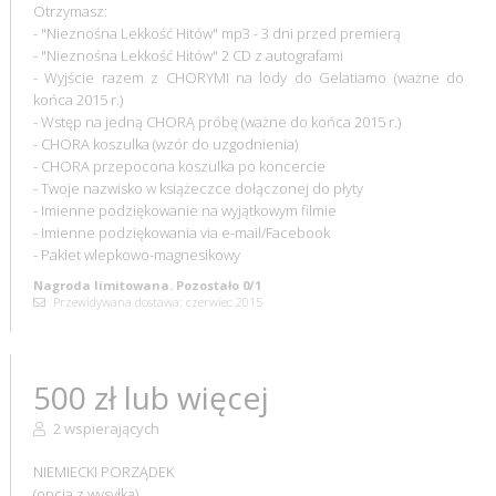
Otrzymasz:
- "Nieznośna Lekkość Hitów" mp3 - 3 dni przed premierą
- "Nieznośna Lekkość Hitów" 2 CD z autografami
- Wyjście razem z CHORYMI na lody do Gelatiamo (ważne do
końca 2015 r.)
- Wstęp na jedną CHORĄ próbę (ważne do końca 2015 r.)
- CHORA koszulka (wzór do uzgodnienia)
- CHORA przepocona koszulka po koncercie
- Twoje nazwisko w książeczce dołączonej do płyty
- Imienne podziękowanie na wyjątkowym filmie
- Imienne podziękowania via e-mail/Facebook
- Pakiet wlepkowo-magnesikowy
Nagroda limitowana. Pozostało 0/1
Przewidywana dostawa: czerwiec 2015
500 zł lub więcej
2 wspierających
NIEMIECKI PORZĄDEK
(opcja z wysyłką)