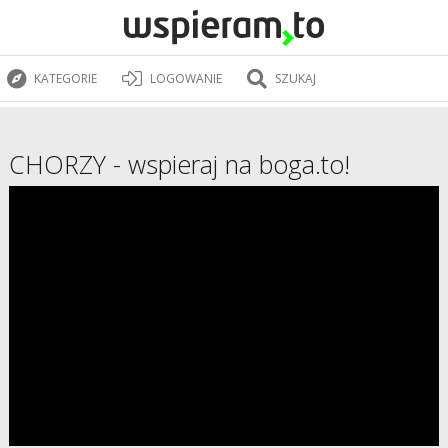
KATEGORIE
LOGOWANIE
SZUKAJ
CHORZY - wspieraj na boga.to!