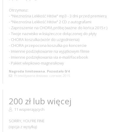
Otrzymasz:
- "Nieznośna Lekkość Hitów" mp3 - 3 dni przed premierą
- "Nieznośna Lekkość Hitów" 2 CD z autografami
- Zaproszenie na CHORĄ próbę (ważne do końca 2015 r.)
- Twoje nazwisko w książeczce dołączonej do płyty
- CHORA koszulka (wzór do uzgodnienia)
- CHORA przepocona koszulka po koncercie
- Imienne podziękowanie na wyjątkowym filmie
- Imienne podziękowania via e-mail/Facebook
- Pakiet wlepkowo-magnesikowy
Nagroda limitowana. Pozostało 0/4
Przewidywana dostawa: czerwiec 2015
200 zł lub więcej
11 wspierających
SORRY, YOU'RE FINE
(opcja z wysyłką)