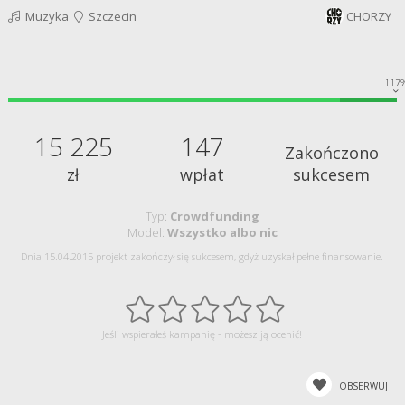
Muzyka
Szczecin
CHORZY
117
15 225
147
Zakończono
zł
wpłat
sukcesem
Typ:
Crowdfunding
Model:
Wszystko albo nic
Dnia 15.04.2015 projekt zakończył się sukcesem, gdyż uzyskał pełne finansowanie.
Jeśli wspierałeś kampanię - możesz ją ocenić!
OBSERWUJ