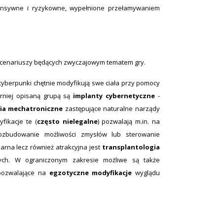
ensywne i ryzykowne, wypełnione przełamywaniem
 scenariuszy będących zwyczajowym tematem gry.
yberpunki chętnie modyfikują swe ciała przy pomocy
erniej opisaną grupą są
implanty cybernetyczne
-
ia mechatroniczne
zastępujące naturalne narządy
fikacje te (
często nielegalne
) pozwalają m.in. na
 rozbudowanie możliwości zmysłów lub sterowanie
arna lecz również atrakcyjna jest
transplantologia
nych. W ograniczonym zakresie możliwe są także
 pozwalające na
egzotyczne modyfikacje
wyglądu