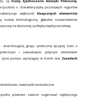
gry, są
Stany Zjednoczone Ameryki Północnej
.
przyszłości o charakterystykę pozostałych regionów
arakteryzuje większość
klasycznych elementów
rozwój technologiczny, głębokie rozwarstwienie
poracji na ekonomię i politykę międzynarodową.
- anarchizującej grupy społecznej łączącej ludzi o
 społecznym i zawodowym. Jedynym elementem
 życia postaci, wyrażający w trzech tzw.
Zasadach
idowiskowe, nawet jeśli nieskuteczne
rpunka powinien zawsze sugerować najlepszego