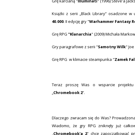
Grę karcianą "
Illuminati
" (1996) Steve'a Jac
Książki z serii „Black Library” osadzone 
40.000
. II edycję gry "
Warhammer Fantasy R
Grę RPG
"Klanarchia
" (2009) Michała Marko
Gry paragrafowe z serii "
Samotny Wilk
" Jo
Grę RPG w klimacie steampunka "
Zamek Fal
Teraz proszę Was o wsparcie projektu 
„
Chromebook 2
”.
Dlaczego zwracam się do Was? Prowadzona p
Wiadomo, że gry RPG zniknęły już całkowi
„
Chromebook'a 2
” chcę zapoczątkować pro