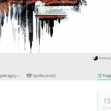
Andrzej 
pierający
Społeczność
Nag
(3)
15
0 