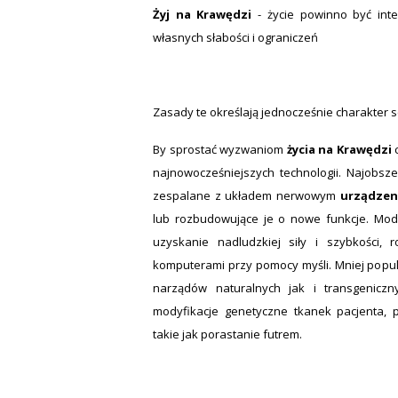
Żyj na Krawędzi
- życie powinno być int
własnych słabości i ograniczeń
Zasady te określają jednocześnie charakter
By sprostać wyzwaniom
życia na Krawędzi
c
najnowocześniejszych technologii. Najobsz
zespalane z układem nerwowym
urządzen
lub rozbudowujące je o nowe funkcje. Mody
uzyskanie nadludzkiej siły i szybkości,
komputerami przy pomocy myśli. Mniej popul
narządów naturalnych jak i transgenicz
modyfikacje genetyczne tkanek pacjenta,
takie jak porastanie futrem.