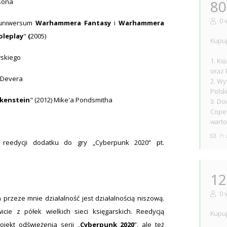
ksona
80
0 
w uniwersum
Warhammera Fantasy
i
Warhammera
oleplay
"
(
2005)
Kupuj
wskiego
1. Ks
oraz
e Devera
2. Wy
Polsk
kenstein
" (2012) Mike'a Pondsmitha
3. Do
Coper
warto
Prz
reedycji dodatku do gry „Cyberpunk 2020” pt.
12
0 
rzeze mnie działalność jest działalnością niszową.
cie z półek wielkich sieci księgarskich. Reedycją
Kupuj
jekt odświeżenia serii „
Cyberpunk 2020
”, ale też