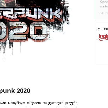
Coper
warto
Prz
Mecena
punk 2020
020
. Domyślnym miejscem rozgrywanych przygód,