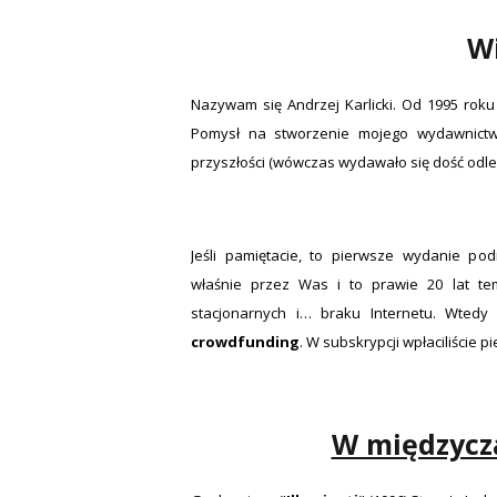
Wi
Nazywam się Andrzej Karlicki. Od 1995 ro
Pomysł na stworzenie mojego wydawnictwa
przyszłości (wówczas wydawało się dość odleg
Jeśli pamiętacie, to pierwsze wydanie po
właśnie przez Was i to prawie 20 lat t
stacjonarnych i… braku Internetu. Wtedy 
crowdfunding
. W subskrypcji wpłaciliście 
W międzycz