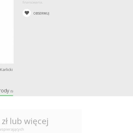
finansowania.
OBSERWUJ
Karlicki
rody
(5)
 zł lub więcej
wspierających