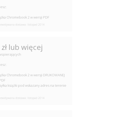
esz:
iążka Chromebook 2 w wersji PDF
ewidywana dostawa: listopad 2014
 zł lub więcej
wspierających
esz:
iążka Chromebook 2 w wersji DRUKOWANEJ
 PDF
syłka książki pod wskazany adres na terenie
i
ewidywana dostawa: listopad 2014