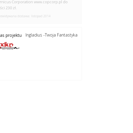
nicus Corporation www.copcorp.pl do
ści 230 zł.
ewidywana dostawa: listopad 2014
Ingladius -Twoja Fantastyka
s projektu