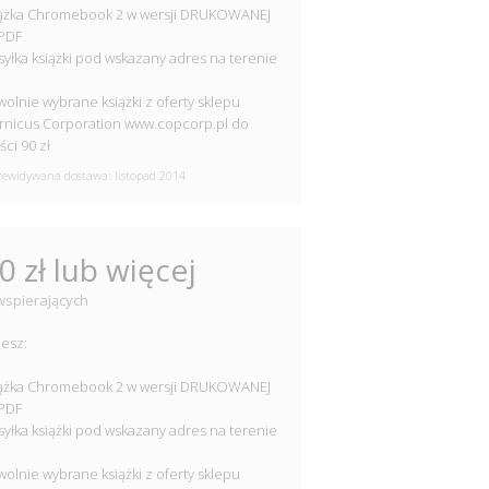
iążka Chromebook 2 w wersji DRUKOWANEJ
 PDF
syłka książki pod wskazany adres na terenie
i
wolnie wybrane książki z oferty sklepu
nicus Corporation www.copcorp.pl do
ści 90 zł
ewidywana dostawa: listopad 2014
0 zł lub więcej
wspierających
esz:
iążka Chromebook 2 w wersji DRUKOWANEJ
 PDF
syłka książki pod wskazany adres na terenie
i
wolnie wybrane książki z oferty sklepu