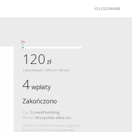
LOGOWANIE
2%
120
zł
z potrzebnych 7 800 zł = 2% celu
4
wpłaty
Zakończono
Typ:
Crowdfunding
Model:
Wszystko albo nic
Projekt nie został zrealizowany, gdyż do
dnia 29.07.2014 nie uzyskał pełnego