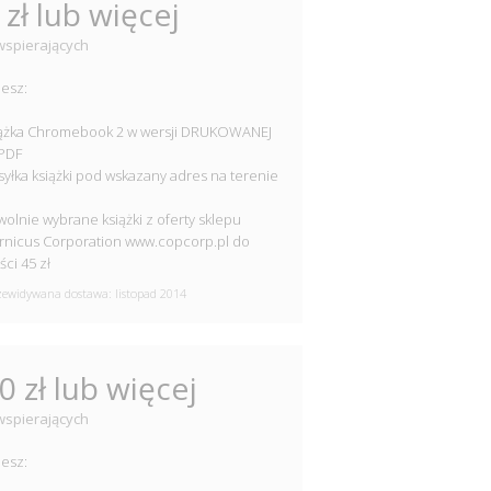
 zł lub więcej
wspierających
esz:
iążka Chromebook 2 w wersji DRUKOWANEJ
 PDF
syłka książki pod wskazany adres na terenie
i
wolnie wybrane książki z oferty sklepu
nicus Corporation www.copcorp.pl do
ści 45 zł
ewidywana dostawa: listopad 2014
0 zł lub więcej
wspierających
esz: