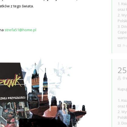
1. Ks
tków z tego świata.
oraz
2. Wy
Polsk
3. Do
 na
strefa51@home.pl
Coper
warto
Prz
25
0 
Kupuj
1. Ks
oraz
2. Wy
Polsk
3. Do