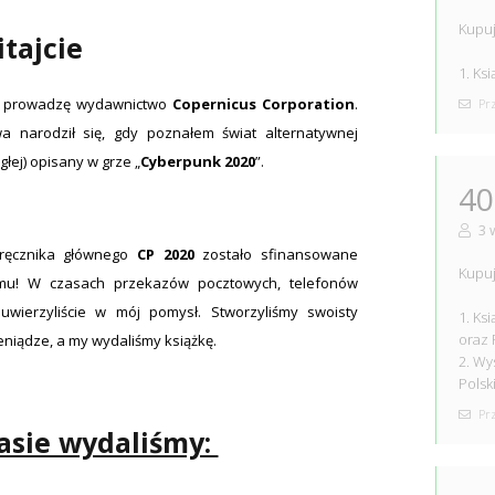
Kupuj
tajcie
1. Ks
ku prowadzę wydawnictwo
Copernicus Corporation
.
Prz
 narodził się, gdy poznałem świat alternatywnej
łej) opisany w grze „
Cyberpunk 2020
”.
40
3 
dręcznika głównego
CP 2020
zostało sfinansowane
Kupuj
emu! W czasach przekazów pocztowych, telefonów
uwierzyliście w mój pomysł. Stworzyliśmy swoisty
1. Ks
oraz
pieniądze, a my wydaliśmy książkę.
2. Wy
Polsk
Prz
asie wydaliśmy: