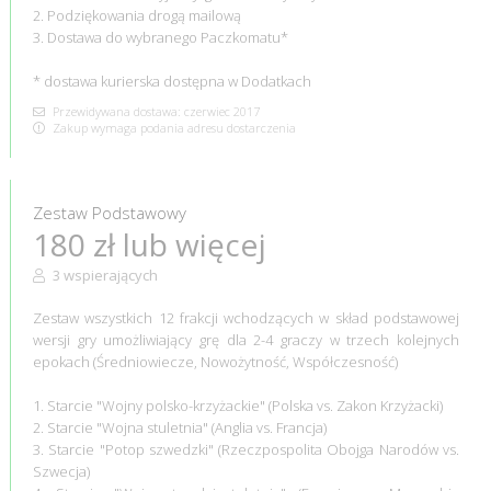
2. Podziękowania drogą mailową
3. Dostawa do wybranego Paczkomatu*
* dostawa kurierska dostępna w Dodatkach
Przewidywana dostawa: czerwiec 2017
Zakup wymaga podania adresu dostarczenia
Zestaw Podstawowy
180 zł lub więcej
3 wspierających
Zestaw wszystkich 12 frakcji wchodzących w skład podstawowej
wersji gry umożliwiający grę dla 2-4 graczy w trzech kolejnych
epokach (Średniowiecze, Nowożytność, Współczesność)
1. Starcie "Wojny polsko-krzyżackie" (Polska vs. Zakon Krzyżacki)
2. Starcie "Wojna stuletnia" (Anglia vs. Francja)
3. Starcie "Potop szwedzki" (Rzeczpospolita Obojga Narodów vs.
Szwecja)