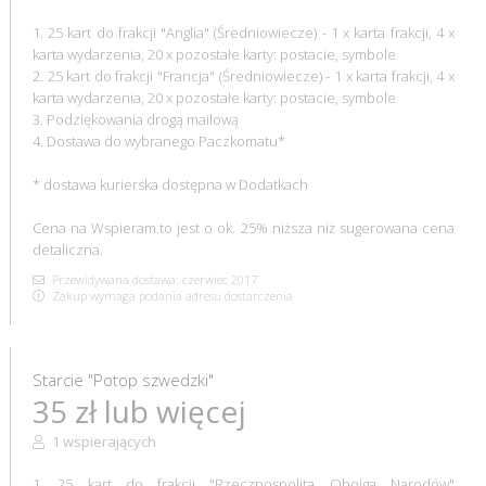
1. 25 kart do frakcji "Anglia" (Średniowiecze) - 1 x karta frakcji, 4 x
karta wydarzenia, 20 x pozostałe karty: postacie, symbole
2. 25 kart do frakcji "Francja" (Średniowiecze) - 1 x karta frakcji, 4 x
karta wydarzenia, 20 x pozostałe karty: postacie, symbole
3. Podziękowania drogą mailową
4. Dostawa do wybranego Paczkomatu*
* dostawa kurierska dostępna w Dodatkach
Cena na Wspieram.to jest o ok. 25% niższa niż sugerowana cena
detaliczna.
Przewidywana dostawa: czerwiec 2017
Zakup wymaga podania adresu dostarczenia
Starcie "Potop szwedzki"
35 zł lub więcej
1 wspierających
1. 25 kart do frakcji "Rzeczpospolita Obojga Narodów"