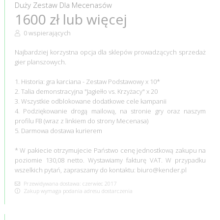
Duży Zestaw Dla Mecenasów
1600 zł lub więcej
0 wspierających
Najbardziej korzystna opcja dla sklepów prowadzących sprzedaż
gier planszowych.
1. Historia: gra karciana - Zestaw Podstawowy x 10*
2. Talia demonstracyjna "Jagiełło vs. Krzyżacy" x 20
3. Wszystkie odblokowane dodatkowe cele kampanii
4. Podziękowanie drogą mailową, na stronie gry oraz naszym
profilu FB (wraz z linkiem do strony Mecenasa)
5. Darmowa dostawa kurierem
* W pakiecie otrzymujecie Państwo cenę jednostkową zakupu na
poziomie 130,08 netto. Wystawiamy fakturę VAT. W przypadku
wszelkich pytań, zapraszamy do kontaktu: biuro@kender.pl
Przewidywana dostawa: czerwiec 2017
Zakup wymaga podania adresu dostarczenia