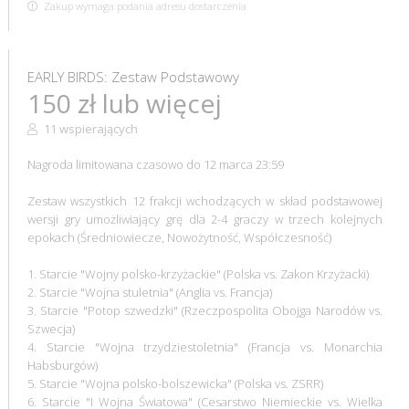
Zakup wymaga podania adresu dostarczenia
EARLY BIRDS: Zestaw Podstawowy
150 zł lub więcej
11 wspierających
Nagroda limitowana czasowo do 12 marca 23:59
Zestaw wszystkich 12 frakcji wchodzących w skład podstawowej
wersji gry umożliwiający grę dla 2-4 graczy w trzech kolejnych
epokach (Średniowiecze, Nowożytność, Współczesność)
1. Starcie "Wojny polsko-krzyżackie" (Polska vs. Zakon Krzyżacki)
2. Starcie "Wojna stuletnia" (Anglia vs. Francja)
3. Starcie "Potop szwedzki" (Rzeczpospolita Obojga Narodów vs.
Szwecja)
4. Starcie "Wojna trzydziestoletnia" (Francja vs. Monarchia
Habsburgów)
5. Starcie "Wojna polsko-bolszewicka" (Polska vs. ZSRR)
6. Starcie "I Wojna Światowa" (Cesarstwo Niemieckie vs. Wielka