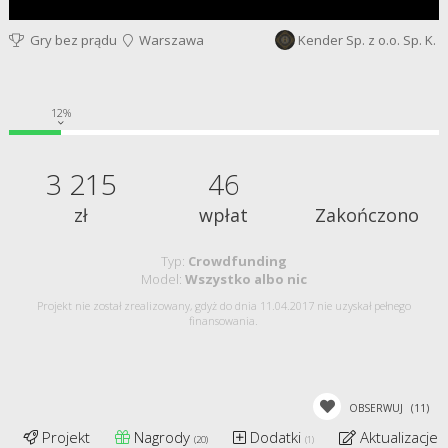
Gry bez prądu
Warszawa
Kender Sp. z o.o. Sp. K.
12%
3 215
46
zł
wpłat
Zakończono
Typ:
Crowdfunding
Model:
Wszystko albo nic
Projekt nie został zrealizowany, gdyż do dnia 11.04.2017 nie uzyskał pełnego
finansowania.
OBSERWUJ
(11)
Projekt
Nagrody
Dodatki
Aktualizacje
(20)
(1)
(