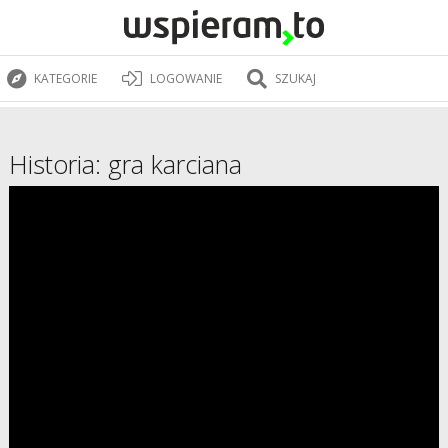
KATEGORIE
LOGOWANIE
SZUKAJ
Historia: gra karciana