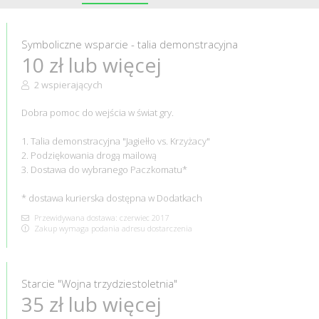
Symboliczne wsparcie - talia demonstracyjna
10 zł lub więcej
2 wspierających
Dobra pomoc do wejścia w świat gry.
1. Talia demonstracyjna "Jagiełło vs. Krzyżacy"
2. Podziękowania drogą mailową
3. Dostawa do wybranego Paczkomatu*
* dostawa kurierska dostępna w Dodatkach
Przewidywana dostawa: czerwiec 2017
Zakup wymaga podania adresu dostarczenia
Starcie "Wojna trzydziestoletnia"
35 zł lub więcej