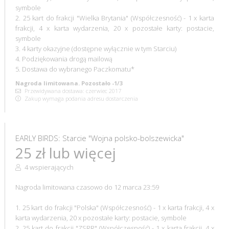
symbole
2. 25 kart do frakcji "Wielka Brytania" (Współczesność) - 1 x karta
frakcji, 4 x karta wydarzenia, 20 x pozostałe karty: postacie,
symbole
3. 4 karty okazyjne (dostępne wyłącznie w tym Starciu)
4. Podziękowania drogą mailową
5. Dostawa do wybranego Paczkomatu*
Nagroda limitowana. Pozostało -1/3
Przewidywana dostawa: czerwiec 2017
Zakup wymaga podania adresu dostarczenia
EARLY BIRDS: Starcie "Wojna polsko-bolszewicka"
25 zł lub więcej
4 wspierających
Nagroda limitowana czasowo do 12 marca 23:59
1. 25 kart do frakcji "Polska" (Współczesność) - 1 x karta frakcji, 4 x
karta wydarzenia, 20 x pozostałe karty: postacie, symbole
2. 25 kart do frakcji "ZSRR" (Współczesność) - 1 x karta frakcji, 4 x