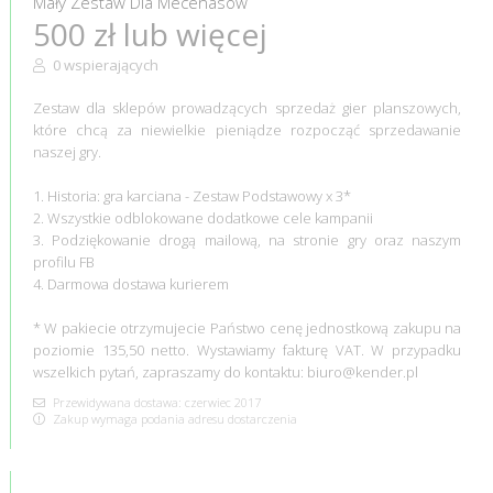
Mały Zestaw Dla Mecenasów
500 zł lub więcej
0 wspierających
Zestaw dla sklepów prowadzących sprzedaż gier planszowych,
które chcą za niewielkie pieniądze rozpocząć sprzedawanie
naszej gry.
1. Historia: gra karciana - Zestaw Podstawowy x 3*
2. Wszystkie odblokowane dodatkowe cele kampanii
3. Podziękowanie drogą mailową, na stronie gry oraz naszym
profilu FB
4. Darmowa dostawa kurierem
* W pakiecie otrzymujecie Państwo cenę jednostkową zakupu na
poziomie 135,50 netto. Wystawiamy fakturę VAT. W przypadku
wszelkich pytań, zapraszamy do kontaktu: biuro@kender.pl
Przewidywana dostawa: czerwiec 2017
Zakup wymaga podania adresu dostarczenia