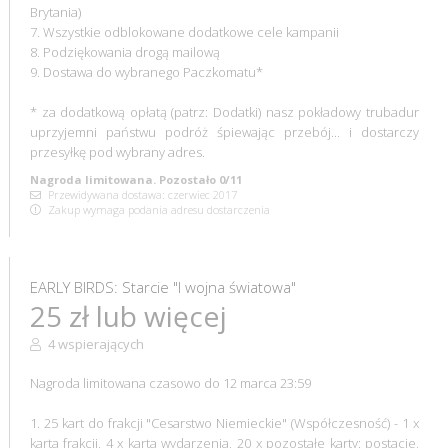
Brytania)
7. Wszystkie odblokowane dodatkowe cele kampanii
8. Podziękowania drogą mailową
9. Dostawa do wybranego Paczkomatu*
* za dodatkową opłatą (patrz: Dodatki) nasz pokładowy trubadur
uprzyjemni państwu podróż śpiewając przebój... i dostarczy
przesyłkę pod wybrany adres.
Nagroda limitowana. Pozostało 0/11
Przewidywana dostawa: czerwiec 2017
Zakup wymaga podania adresu dostarczenia
EARLY BIRDS: Starcie "I wojna światowa"
25 zł lub więcej
4 wspierających
Nagroda limitowana czasowo do 12 marca 23:59
1. 25 kart do frakcji "Cesarstwo Niemieckie" (Współczesność) - 1 x
karta frakcji, 4 x karta wydarzenia, 20 x pozostałe karty: postacie,