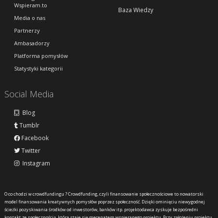
Wspieram.to
Baza Wiedzy
Media o nas
Partnerzy
Ambasadorzy
Platforma pomysłów
Statystyki kategorii
Social Media
Blog
Tumblr
Facebook
Twitter
Instagram
O co chodzi w crowdfundingu ?
Crowdfunding, czyli finansowanie społecznościowe to nowatorski
model finansowania kreatywnych pomysłów poprzez społeczność. Dzięki ominięciu niewygodnej
ścieżki pozyskiwania środków od inwestorów, banków itp. projektodawca zyskuje bezpośredni
kontakt ze społecznością, która staje się mecenatem wspieranego projektu. Przy założeniu projektu