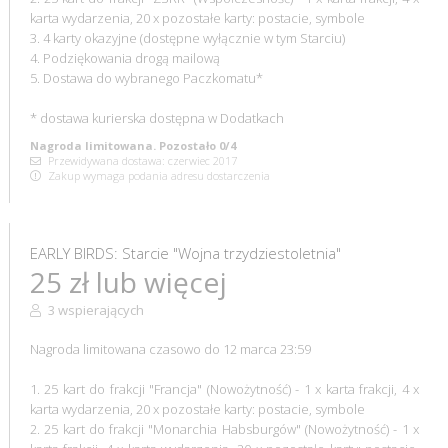
karta wydarzenia, 20 x pozostałe karty: postacie, symbole
3. 4 karty okazyjne (dostępne wyłącznie w tym Starciu)
4. Podziękowania drogą mailową
5. Dostawa do wybranego Paczkomatu*
* dostawa kurierska dostępna w Dodatkach
Nagroda limitowana. Pozostało 0/4
Przewidywana dostawa: czerwiec 2017
Zakup wymaga podania adresu dostarczenia
EARLY BIRDS: Starcie "Wojna trzydziestoletnia"
25 zł lub więcej
3 wspierających
Nagroda limitowana czasowo do 12 marca 23:59
1. 25 kart do frakcji "Francja" (Nowożytność) - 1 x karta frakcji, 4 x
karta wydarzenia, 20 x pozostałe karty: postacie, symbole
2. 25 kart do frakcji "Monarchia Habsburgów" (Nowożytność) - 1 x