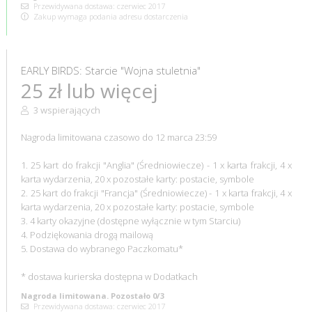
Przewidywana dostawa: czerwiec 2017
Zakup wymaga podania adresu dostarczenia
EARLY BIRDS: Starcie "Wojna stuletnia"
25 zł lub więcej
3 wspierających
Nagroda limitowana czasowo do 12 marca 23:59
1. 25 kart do frakcji "Anglia" (Średniowiecze) - 1 x karta frakcji, 4 x
karta wydarzenia, 20 x pozostałe karty: postacie, symbole
2. 25 kart do frakcji "Francja" (Średniowiecze) - 1 x karta frakcji, 4 x
karta wydarzenia, 20 x pozostałe karty: postacie, symbole
3. 4 karty okazyjne (dostępne wyłącznie w tym Starciu)
4. Podziękowania drogą mailową
5. Dostawa do wybranego Paczkomatu*
* dostawa kurierska dostępna w Dodatkach
Nagroda limitowana. Pozostało 0/3
Przewidywana dostawa: czerwiec 2017