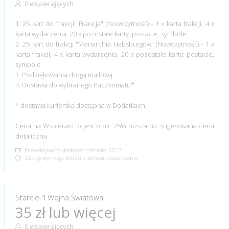
0 wspierających
1. 25 kart do frakcji "Francja" (Nowożytność) - 1 x karta frakcji, 4 x
karta wydarzenia, 20 x pozostałe karty: postacie, symbole
2. 25 kart do frakcji "Monarchia Habsburgów" (Nowożytność) - 1 x
karta frakcji, 4 x karta wydarzenia, 20 x pozostałe karty: postacie,
symbole
3. Podziękowania drogą mailową
4. Dostawa do wybranego Paczkomatu*
* dostawa kurierska dostępna w Dodatkach
Cena na Wspieram.to jest o ok. 25% niższa niż sugerowana cena
detaliczna.
Przewidywana dostawa: czerwiec 2017
Zakup wymaga podania adresu dostarczenia
Starcie "I Wojna Światowa"
35 zł lub więcej
0 wspierających