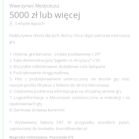
Wawrzyniec Medyceusz
5000 zł lub więcej
0 wspierających
Ekskluzywna oferta dla tych, którzy chcą objąć patronat nad naszą
grą.
1. Historia: gra karciana - zestaw podstawowy x 20*
2. Talia demonstracyjna "Jagiełło vs. Krzyżacy" x 50
3. Wszystkie odblokowane dodatkowe cele kampanii
4. Podziękowanie drogą mailową
5. Film z podziękowaniem umieszczony na stronie gry oraz
naszym profilu FB (wraz z linkiem do strony Mecenasa)
6. Oddzielna podstrona informacyjna na oficjalnej stronie gry
7. Logo/informacja o Mecenasie zamieszczona w instrukcji i na
opakowaniach gry
8. Darmowa dostawa kurierem
* Wystawiamy fakturę VAT. W przypadku wszelkich pytań,
zapraszamy do kontaktu: biuro@kender.pl
Nagroda limitowana. Pozostało 5/5