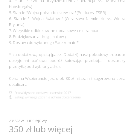
4. Starcie "Wojna trzydziestoletnia" (Francja vs. Monarchia
Habsburgów)
5. Starcie "Wojna polsko-bolszewicka" (Polska vs. ZSRR)
6. Starcie "I Wojna Światowa" (Cesarstwo Niemieckie vs. Wielka
Brytania)
7. Wszystkie odblokowane dodatkowe cele kampanii
8. Podziękowania drogą mailową
9. Dostawa do wybranego Paczkomatu*
* za dodatkową opłatą (patrz: Dodatki) nasz pokładowy trubadur
uprzyjemni państwu podróż śpiewając przebój... i dostarczy
przesyłkę pod wybrany adres.
Cena na Wspieram.to jest o ok. 30 zł niższa niż sugerowana cena
detaliczna.
Przewidywana dostawa: czerwiec 2017
Zakup wymaga podania adresu dostarczenia
Zestaw Turniejowy
350 zł lub więcej