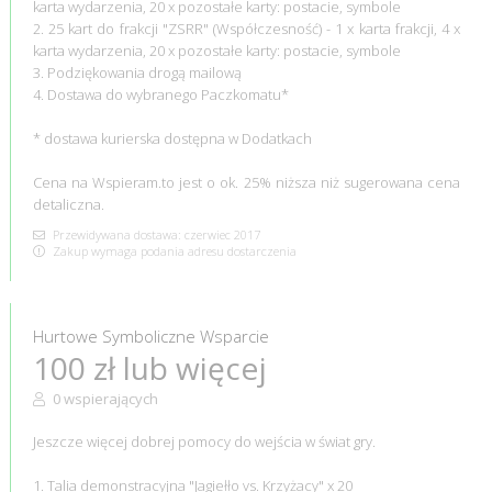
karta wydarzenia, 20 x pozostałe karty: postacie, symbole
2. 25 kart do frakcji "ZSRR" (Współczesność) - 1 x karta frakcji, 4 x
karta wydarzenia, 20 x pozostałe karty: postacie, symbole
3. Podziękowania drogą mailową
4. Dostawa do wybranego Paczkomatu*
* dostawa kurierska dostępna w Dodatkach
Cena na Wspieram.to jest o ok. 25% niższa niż sugerowana cena
detaliczna.
Przewidywana dostawa: czerwiec 2017
Zakup wymaga podania adresu dostarczenia
Hurtowe Symboliczne Wsparcie
100 zł lub więcej
0 wspierających
Jeszcze więcej dobrej pomocy do wejścia w świat gry.
1. Talia demonstracyjna "Jagiełło vs. Krzyżacy" x 20