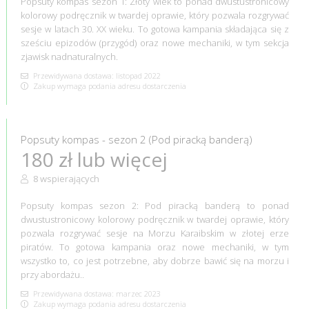
Popsuty kompas sezon 1: Złoty wiek to ponad dwustustronicowy
kolorowy podręcznik w twardej oprawie, który pozwala rozgrywać
sesje w latach 30. XX wieku. To gotowa kampania składająca się z
sześciu epizodów (przygód) oraz nowe mechaniki, w tym sekcja
zjawisk nadnaturalnych.
Przewidywana dostawa: listopad 2022
Zakup wymaga podania adresu dostarczenia
Popsuty kompas - sezon 2 (Pod piracką banderą)
180 zł lub więcej
8 wspierających
Popsuty kompas sezon 2: Pod piracką banderą to ponad
dwustustronicowy kolorowy podręcznik w twardej oprawie, który
pozwala rozgrywać sesje na Morzu Karaibskim w złotej erze
piratów. To gotowa kampania oraz nowe mechaniki, w tym
wszystko to, co jest potrzebne, aby dobrze bawić się na morzu i
przy abordażu..
Przewidywana dostawa: marzec 2023
Zakup wymaga podania adresu dostarczenia