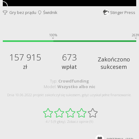
Gry bez prądu
Świdnik
Stinger Press
100%
263
157 915
673
Zakończono
zł
wpłat
sukcesem
Typ:
Crowdfunding
Model:
Wszystko albo nic
Dnia 10.06.2022 projekt zakończył się sukcesem, gdyż uzyskał pełne finansowanie.
4 / 5 (9 głosy).
Zobacz opinie (9)