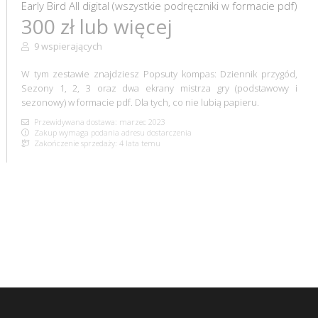
Early Bird All digital (wszystkie podręczniki w formacie pdf)
300 zł lub więcej
9 wspierających
W tym zestawie znajdziesz Popsuty kompas: Dziennik przygód,
Sezony 1, 2, 3 oraz dwa ekrany mistrza gry (podstawowy i
sezonowy) w formacie pdf. Dla tych, co nie lubią papieru.
Przewidywana dostawa: marzec 2023
Zakup wymaga podania adresu dostarczenia
Zakończenie sprzedaży: 4 lata temu