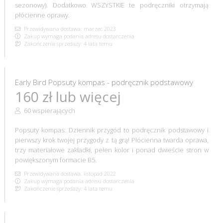
sezonowy). Dodatkowo WSZYSTKIE te podręczniki otrzymają
płócienne oprawy.
Przewidywana dostawa: marzec 2023
Zakup wymaga podania adresu dostarczenia
Zakończenie sprzedaży: 4 lata temu
Early Bird Popsuty kompas - podręcznik podstawowy
160 zł lub więcej
60 wspierających
Popsuty kompas: Dziennik przygód to podręcznik podstawowy i
pierwszy krok twojej przygody z tą grą! Płócienna twarda oprawa,
trzy materiałowe zakładki, pełen kolor i ponad dwieście stron w
powiększonym formacie B5.
Przewidywana dostawa: listopad 2022
Zakup wymaga podania adresu dostarczenia
Zakończenie sprzedaży: 4 lata temu