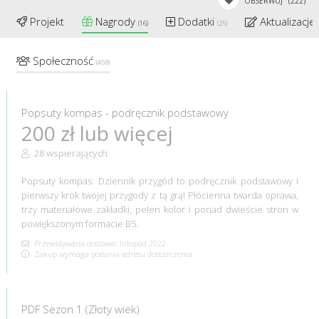
OBSERWUJ
(222)
Projekt
Nagrody
Dodatki
Aktualizacje
(16)
(25)
Społeczność
(459)
Popsuty kompas - podręcznik podstawowy
200 zł lub więcej
28 wspierających
Popsuty kompas: Dziennik przygód to podręcznik podstawowy i
pierwszy krok twojej przygody z tą grą! Płócienna twarda oprawa,
trzy materiałowe zakładki, pełen kolor i ponad dwieście stron w
powiększonym formacie B5.
Przewidywana dostawa: listopad 2022
Zakup wymaga podania adresu dostarczenia
PDF Sezon 1 (Złoty wiek)