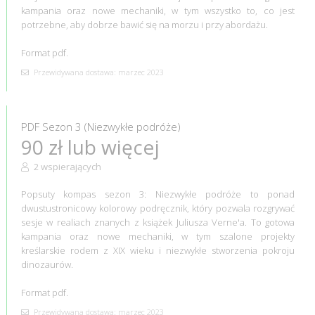
kampania oraz nowe mechaniki, w tym wszystko to, co jest
potrzebne, aby dobrze bawić się na morzu i przy abordażu.
Format pdf.
Przewidywana dostawa: marzec 2023
PDF Sezon 3 (Niezwykłe podróże)
90 zł lub więcej
2 wspierających
Popsuty kompas sezon 3: Niezwykłe podróże to ponad
dwustustronicowy kolorowy podręcznik, który pozwala rozgrywać
sesje w realiach znanych z książek Juliusza Verne'a. To gotowa
kampania oraz nowe mechaniki, w tym szalone projekty
kreślarskie rodem z XIX wieku i niezwykłe stworzenia pokroju
dinozaurów.
Format pdf.
Przewidywana dostawa: marzec 2023