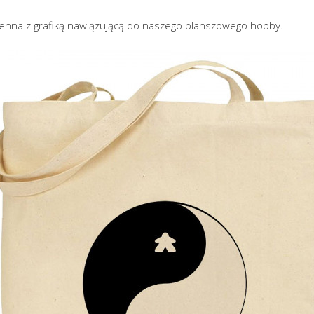
ienna z grafiką nawiązującą do naszego planszowego hobby.