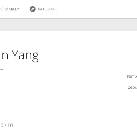
ÓRZ SKLEP
KATEGORIE
in Yang
em
Kamp
zebr
0 / 10