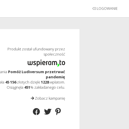
LOGOWANIE
Produkt został ufundowany przez
społeczność
ania
Pomóż Ludiversum przetrwać
pandemię
ała
45 156
złotych dzięki
1228
wpłatom.
Osiągnęła
451
% zakładanego celu.
Zobacz kampanię