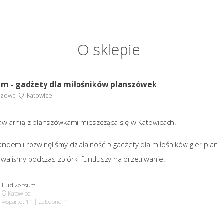
O sklepie
um - gadżety dla miłośników planszówek
szowe
Katowice
awiarnią z planszówkami mieszcząca się w Katowicach.
ndemii rozwinęliśmy działalność o gadżety dla miłośników gier pl
owaliśmy podczas zbiórki funduszy na przetrwanie.
Ludiversum
Katowice
wsparte: 11 | założone: 1