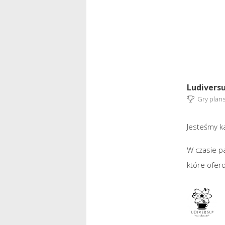
Ludivers
Gry plan
Jesteśmy k
W czasie pa
które ofer