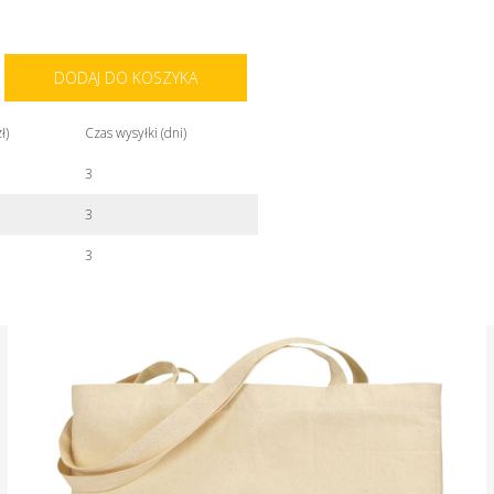
DODAJ DO KOSZYKA
ł)
Czas wysyłki (dni)
3
3
3