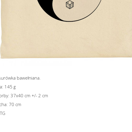
 surówka bawełniana.
a: 145 g
torby: 37x40 cm +/- 2 cm
ucha: 70 cm
DTG