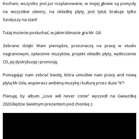
Kochani, wszystko jest już rozplanowane, w mojej głowie są pomysły
na wszystkie utwory, na okładkę płyty, jest tytuł, brakuje tylko
funduszy na start!
Tutaj możecie posłuchać, w jakim klimacie gra Mr. Gil:
Zebrane dzięki Wam pieniądze, przeznaczę na pracę w studio
nagraniowym, opłacenie muzyków, projekt okładki płyty, wytłoczenie
CD, jej dystrybucję i promocję.
Pomagając nam zebrać kwotę, która umożliwi nam pracę and nową
płytą Mr.Gila, wspierasz ambitną muzykę i kulturę przez duże “K”!
Planuję, by album „Love will never come” wyszedł na Gwiazdkę
2020.Będzie świetnym prezentem pod choinkę :)