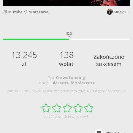
Muzyka
Warszawa
Mirek Gil
52%
13 245
138
Zakończono
zł
wpłat
sukcesem
Typ:
Crowdfunding
Model:
Bierzesz ile zbierzesz
Dnia 13.11.2020 projekt zakończył się sukcesem, gdyż uzyskał pełne finansowanie.
5 / 5 (1 głosy).
Zobacz opinie (1)