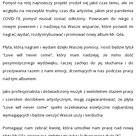
Pomysł na mój najnowszy projekt zrodził się jakiś czas temu, ale ze
względu na niezwykle trudny czas dla artystów, jakim jest pandemia
COVID-19, pomysł musiał zostać odłożony. Powracam do niego z
nowym powerem i z nadzieją na Wasze wsparcie, które pozwoli mi
nagrać, wydać, rozdystrybuować i promować nowy album Mr. Gila.
Płyta, którą nagram i wydam dzięki Waszej pomocy, nosić będzie tytuł
“Love will never come”, który mam nadzieję, że mimo dość
pesymistycznego wydźwięku, raczej zachęci do jej słuchania i do
przeżywania razem z nami emocji, drzemiących w nas podczas pracy
nad tym albumem.
Jako profesjonalista i doświadczony muzyk z wieloletnim stażem pracy
i szerokim dorobkiem artystycznym, mogę zagwarantować, że płyta
“Love will never come” spełni oczekiwania estetyczne najbardziej
wymagających i będzie cieszyć Wasze uszy i serducha.
Pomagając nam zebrać kwotę, która umożliwi nam pracę nad nową
płytą Mr.Gila, wspierasz ambitną muzykę i kulturę przez duże “K”.