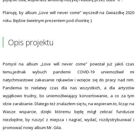
Planuję, by album „Love will never come” wyszedł na Gwiazdkę 2020
roku. Będzie świetnym prezentem pod choinkę :)
Opis projektu
Pomysł na album „Love will never come” powstał już jakiś czas
temu,jednak wybuch pandemii COVID-19 uniemożliwił mi
natychmiastowe zakasanie rękawów i wzięcie się do pracy nad nim.
Pandemia to niełatwy czas dla nas wszystkich, a dla artystów
wyjątkowo trudny, bo uniemożliwiający koncertowanie, a co za tym
idzie zarabianie. Dlatego też znalazłem się tu, na wspieram.to, licząc na
Wasze wsparcie, dzięki któremu będę mógł zebrać fundusze
niezbędne, by ruszyć z miejsca i nagrać, wydać, rozdystrybuować i
promować nowy album Mr. Gila.