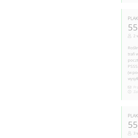
PLAK
55
2 
Rośli
trafi
pocz
PSSS
(w po
wysył
Prz
Zak
PLAK
55
3 