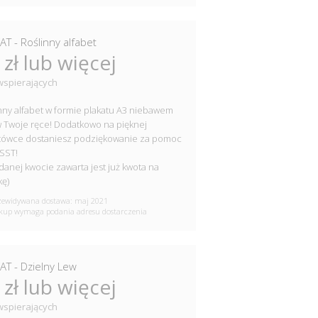
AT - Roślinny alfabet
 zł lub więcej
wspierających
nny alfabet w formie plakatu A3 niebawem
 w Twoje ręce! Dodatkowo na pięknej
tówce dostaniesz podziękowanie za pomoc
SST!
danej kwocie zawarta jest już kwota na
kę)
ewidywana dostawa: maj 2021
up wymaga podania adresu dostarczenia
AT - Dzielny Lew
 zł lub więcej
wspierających