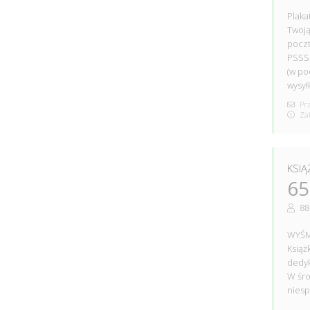
Plaka
Twoją
pocz
PSSS
(w po
wysył
Prz
Zak
KSIĄ
65
88
WYŚM
Książ
dedyk
W śro
nies