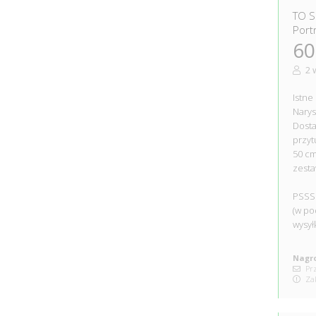
TO S
Port
60
2 
Istne
Narys
Dosta
przyt
50 cm
zesta
PSSS
(w po
wysył
Nagro
Prz
Zak