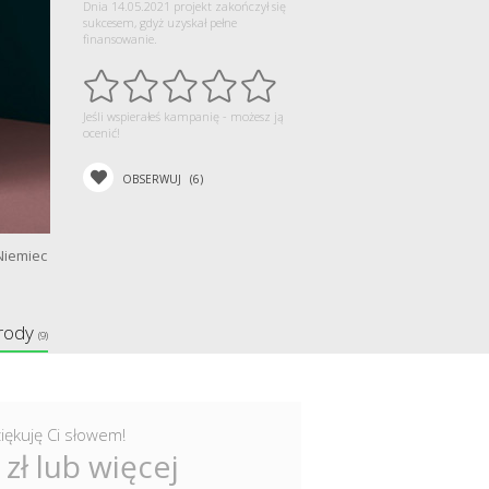
Dnia 14.05.2021 projekt zakończył się
sukcesem, gdyż uzyskał pełne
finansowanie.
Jeśli wspierałeś kampanię - możesz ją
ocenić!
OBSERWUJ
(6)
Niemiec
rody
(9)
iękuję Ci słowem!
 zł lub więcej