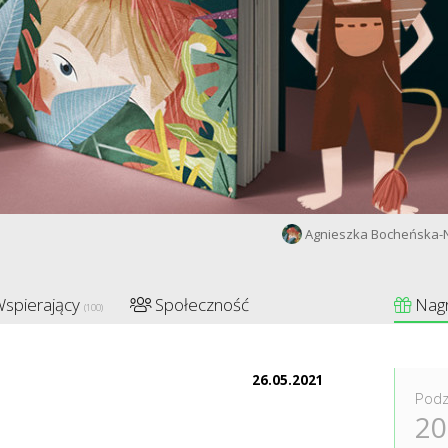
Agnieszka Bocheńska-
spierający
Społeczność
Nag
(100)
26.05.2021
Podz
20