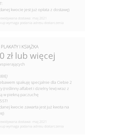
T:
danej kwocie jest już opłata z dostawę)
ewidywana dostawa: maj 2021
up wymaga podania adresu dostarczenia
PLAKATY I KSIĄŻKA
0 zł lub więcej
wspierających
BIĘ!
iebawem spakuję specjalnie dla Ciebie 2
y (roślinny alfabet i dzielny lew) wraz z
ką w piekną paczuchę
SST!
danej kwocie zawarta jest już kwota na
kę)
ewidywana dostawa: maj 2021
up wymaga podania adresu dostarczenia