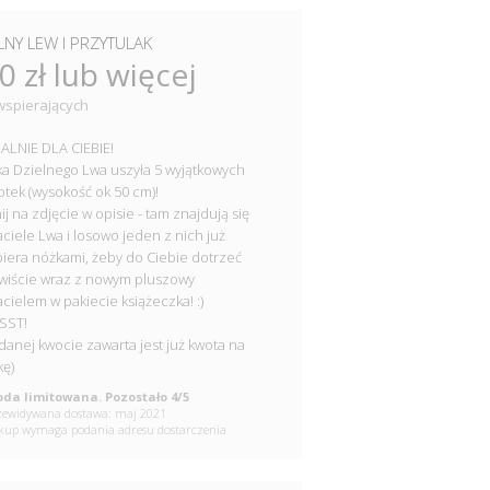
LNY LEW I PRZYTULAK
0 zł lub więcej
wspierających
ALNIE DLA CIEBIE!
 Dzielnego Lwa uszyła 5 wyjątkowych
tek (wysokość ok 50 cm)!
ij na zdjęcie w opisie - tam znajdują się
aciele Lwa i losowo jeden z nich już
iera nóżkami, żeby do Ciebie dotrzeć
iście wraz z nowym pluszowy
acielem w pakiecie książeczka! :)
SST!
danej kwocie zawarta jest już kwota na
kę)
da limitowana. Pozostało 4/5
ewidywana dostawa: maj 2021
up wymaga podania adresu dostarczenia