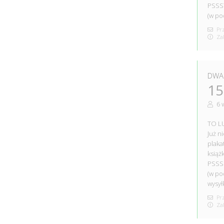
PSSS
(w po
Prz
Zak
DWA 
15
6 
TO LU
Już n
plakat
książ
PSSS
(w po
wysył
Prz
Zak