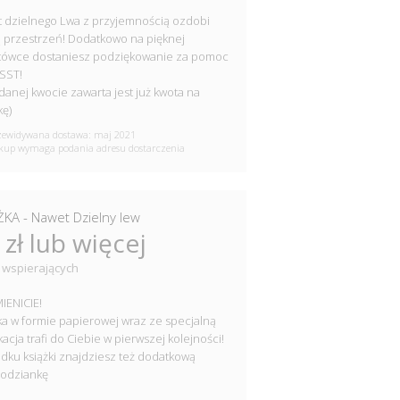
t dzielnego Lwa z przyjemnością ozdobi
 przestrzeń! Dodatkowo na pięknej
tówce dostaniesz podziękowanie za pomoc
SST!
danej kwocie zawarta jest już kwota na
kę)
ewidywana dostawa: maj 2021
up wymaga podania adresu dostarczenia
ŻKA - Nawet Dzielny lew
 zł lub więcej
 wspierających
IENICIE!
ka w formie papierowej wraz ze specjalną
acja trafi do Ciebie w pierwszej kolejności!
dku książki znajdziesz też dodatkową
podziankę