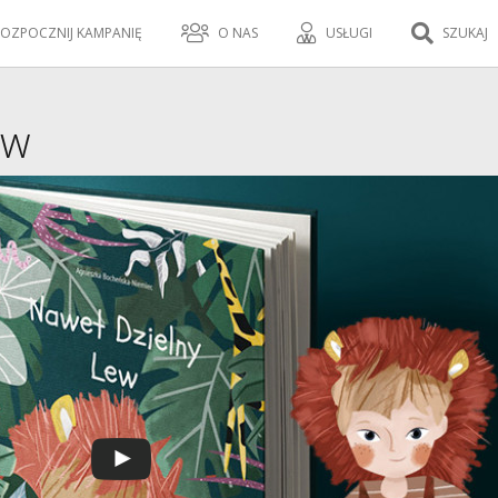
OZPOCZNIJ KAMPANIĘ
O NAS
USŁUGI
SZUKAJ
ew