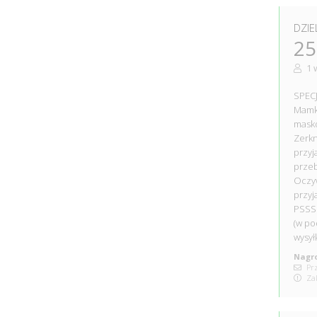
DZIE
25
1 
SPECJ
Mamka
masko
Zerkn
przyj
przeb
Oczyw
przyj
PSSS
(w po
wysył
Nagro
Prz
Zak