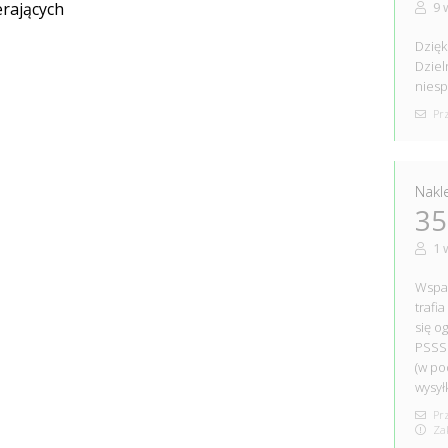
9 
erających
Dzięk
Dziel
niesp
Prz
Nakle
35
1 
Wspan
trafi
się o
PSSS
(w po
wysył
Prz
Zak