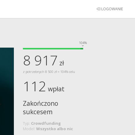
LOGOWANIE
104%
8 917
zł
z potrzebnych 8 500 zł = 104% celu
112
wpłat
Zakończono
sukcesem
Typ:
Crowdfunding
Model:
Wszystko albo nic