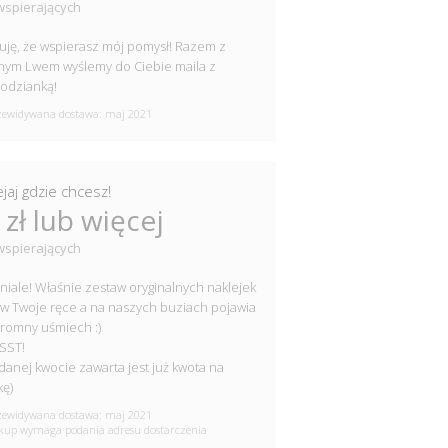
wspierających
uję, że wspierasz mój pomysł! Razem z
nym Lwem wyślemy do Ciebie maila z
odzianką!
ewidywana dostawa: maj 2021
jaj gdzie chcesz!
 zł lub więcej
wspierających
iale! Właśnie zestaw oryginalnych naklejek
a w Twoje ręce a na naszych buziach pojawia
gromny uśmiech :)
SST!
danej kwocie zawarta jest już kwota na
kę)
ewidywana dostawa: maj 2021
up wymaga podania adresu dostarczenia