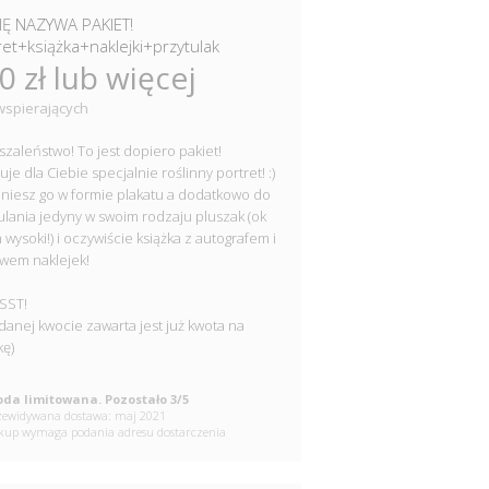
IĘ NAZYWA PAKIET!
ret+książka+naklejki+przytulak
0 zł lub więcej
wspierających
 szaleństwo! To jest dopiero pakiet!
uje dla Ciebie specjalnie roślinny portret! :)
niesz go w formie plakatu a dodatkowo do
ulania jedyny w swoim rodzaju pluszak (ok
 wysoki!) i oczywiście książka z autografem i
wem naklejek!
SST!
danej kwocie zawarta jest już kwota na
kę)
da limitowana. Pozostało 3/5
ewidywana dostawa: maj 2021
up wymaga podania adresu dostarczenia