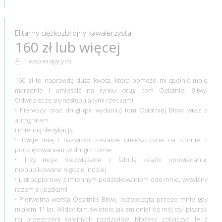
Elitarny ciężkozbrojny kawalerzysta
160 zł lub więcej
1 wspierających
160 zł to naprawdę duża kwota, która pomoże mi spełnić moje
marzenie i umieścić na rynku drugi tom Ostatniej Bitwy!
Odwdzięczę się następującymi rzeczami:
• Pierwszy oraz drugi (po wydaniu) tom Ostatniej Bitwy wraz z
autografem
i imienną dedykacją
• Twoje imię i nazwisko zostanie umieszczone na stronie z
podziękowaniami w drugim tomie
• Trzy moje niezwiązane z fabułą książki opowiadania,
niepublikowane nigdzie indziej
• List papierowy z imiennym podziękowaniem ode mnie, wysyłany
razem z książkami
• Pierwotna wersja Ostatniej Bitwy, rozpoczęta przeze mnie gdy
miałem 11 lat. Widać tam świetnie jak zmieniał się mój styl pisarski
na przestrzeni kolejnych rozdziałów. Możesz zobaczyć ile z