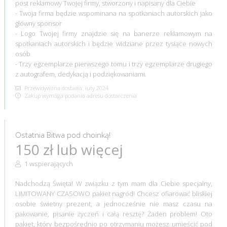
post reklamowy Twojej firmy, stworzony i napisany dla Ciebie
- Twoja firma będzie wspominana na spotkaniach autorskich jako
główny sponsor
- Logo Twojej firmy znajdzie się na banerze reklamowym na
spotkaniach autorskich i będzie widziane przez tysiące nowych
osób
- Trzy egzemplarze pierwszego tomu i trzy egzemplarze drugiego
z autografem, dedykacją i podziękowaniami.
Przewidywana dostawa: luty 2024
Zakup wymaga podania adresu dostarczenia
Ostatnia Bitwa pod choinką!
150 zł lub więcej
1 wspierających
Nadchodzą Święta! W związku z tym mam dla Ciebie specjalny,
LIMITOWANY CZASOWO pakiet nagród! Chcesz ofiarować bliskiej
osobie świetny prezent, a jednocześnie nie masz czasu na
pakowanie, pisanie życzeń i całą resztę? Żaden problem! Oto
pakiet, który bezpośrednio po otrzymaniu możesz umieścić pod