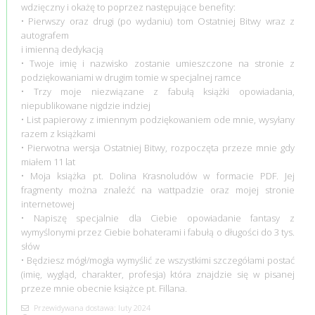
wdzięczny i okażę to poprzez następujące benefity:
• Pierwszy oraz drugi (po wydaniu) tom Ostatniej Bitwy wraz z
autografem
i imienną dedykacją
• Twoje imię i nazwisko zostanie umieszczone na stronie z
podziękowaniami w drugim tomie w specjalnej ramce
• Trzy moje niezwiązane z fabułą książki opowiadania,
niepublikowane nigdzie indziej
• List papierowy z imiennym podziękowaniem ode mnie, wysyłany
razem z książkami
• Pierwotna wersja Ostatniej Bitwy, rozpoczęta przeze mnie gdy
miałem 11 lat
• Moja książka pt. Dolina Krasnoludów w formacie PDF. Jej
fragmenty można znaleźć na wattpadzie oraz mojej stronie
internetowej
• Napiszę specjalnie dla Ciebie opowiadanie fantasy z
wymyślonymi przez Ciebie bohaterami i fabułą o długości do 3 tys.
słów
• Będziesz mógł/mogła wymyślić ze wszystkimi szczegółami postać
(imię, wygląd, charakter, profesja) która znajdzie się w pisanej
przeze mnie obecnie książce pt. Fillana.
Przewidywana dostawa: luty 2024