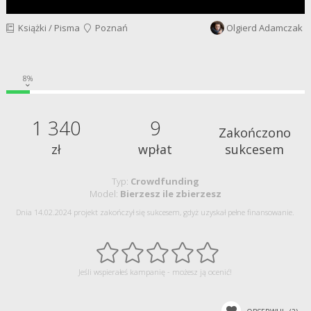
Książki / Pisma
Poznań
Olgierd Adamczak
8%
1 340
9
Zakończono
zł
wpłat
sukcesem
Typ:
Crowdfunding
Model:
Bierzesz ile zbierzesz
Dnia 14.02.2024 projekt zakończył się sukcesem, gdyż uzyskał pełne finansowanie.
Jeśli wspierałeś kampanię - możesz ją ocenić!