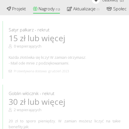
OBSERWUJ
(2)
Projekt
Nagrody
Aktualizacje
Społec
(12)
(1)
Satyr pałkarz - rekrut
15 zł lub więcej
0 wspierających
Każda złotówka się liczy! W zamian otrzymasz:
- Mail ode mnie z podziękowaniami.
Przewidywana dostawa: grudzień 2023
Goblin włócznik - rekrut
30 zł lub więcej
2 wspierających
20 zł to sporo pieniędzy. W zamian możesz liczyć na takie
benefity jak: