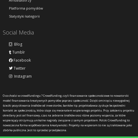
Ambasadorzy
Platforma pomysłów
Statystyki kategorii
Social Media
Blog
Tumblr
Facebook
Twitter
Instagram
O co chodzi w crowdfundingu ?
Crowdfunding, czyli finansowanie społecznościowe to nowatorski
model finansowania kreatywnych pomysłów poprzez społeczność. Dzięki ominięciu niewygodnej
ścieżki pozyskiwania środków od inwestorów, banków itp. projektodawca zyskuje bezpośredni
kontakt ze społecznością, która staje się mecenatem wspieranego projektu. Przy założeniu projektu
określany jest cel finansowy, czas na zebranie środków oraz różne poziomy wsparcia, za które
wspierający otrzymują unikalne nagrody związane z samym projektem. Polski Crowdfunding to
nowoczesna forma współtworzenia kreatywności. Projekty na wspieram.to nie są traktowane jako
zbiórka publiczna. Jest to sprzedaż przedpłacona.