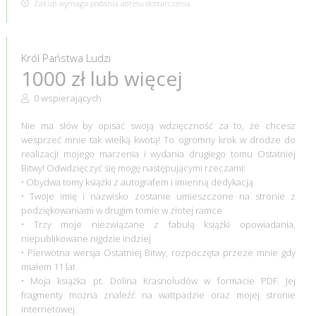
Zakup wymaga podania adresu dostarczenia
Król Państwa Ludzi
1000 zł lub więcej
0 wspierających
Nie ma słów by opisać swoją wdzięczność za to, że chcesz
wesprzeć mnie tak wielką kwotą! To ogromny krok w drodze do
realizacji mojego marzenia i wydania drugiego tomu Ostatniej
Bitwy! Odwdzięczyć się mogę następującymi rzeczami:
• Obydwa tomy książki z autografem i imienną dedykacją
• Twoje imię i nazwisko zostanie umieszczone na stronie z
podziękowaniami w drugim tomie w złotej ramce
• Trzy moje niezwiązane z fabułą książki opowiadania,
niepublikowane nigdzie indziej
• Pierwotna wersja Ostatniej Bitwy, rozpoczęta przeze mnie gdy
miałem 11 lat
• Moja książka pt. Dolina Krasnoludów w formacie PDF. Jej
fragmenty można znaleźć na wattpadzie oraz mojej stronie
internetowej