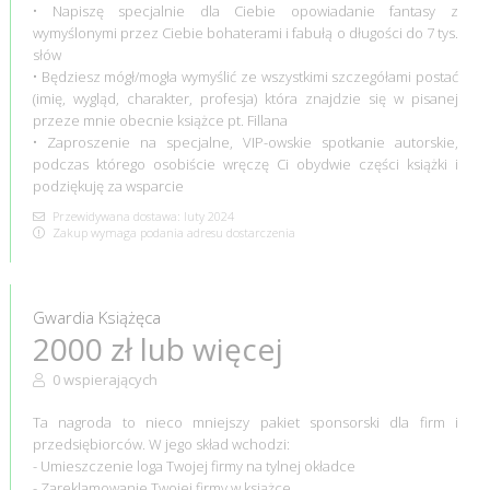
• Napiszę specjalnie dla Ciebie opowiadanie fantasy z
wymyślonymi przez Ciebie bohaterami i fabułą o długości do 7 tys.
słów
• Będziesz mógł/mogła wymyślić ze wszystkimi szczegółami postać
(imię, wygląd, charakter, profesja) która znajdzie się w pisanej
przeze mnie obecnie książce pt. Fillana
• Zaproszenie na specjalne, VIP-owskie spotkanie autorskie,
podczas którego osobiście wręczę Ci obydwie części książki i
podziękuję za wsparcie
Przewidywana dostawa: luty 2024
Zakup wymaga podania adresu dostarczenia
Gwardia Książęca
2000 zł lub więcej
0 wspierających
Ta nagroda to nieco mniejszy pakiet sponsorski dla firm i
przedsiębiorców. W jego skład wchodzi:
- Umieszczenie loga Twojej firmy na tylnej okładce
- Zareklamowanie Twojej firmy w książce