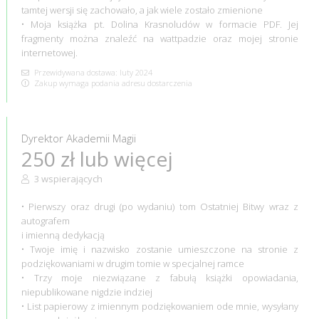
tamtej wersji się zachowało, a jak wiele zostało zmienione
• Moja książka pt. Dolina Krasnoludów w formacie PDF. Jej
fragmenty można znaleźć na wattpadzie oraz mojej stronie
internetowej.
Przewidywana dostawa: luty 2024
Zakup wymaga podania adresu dostarczenia
Dyrektor Akademii Magii
250 zł lub więcej
3 wspierających
• Pierwszy oraz drugi (po wydaniu) tom Ostatniej Bitwy wraz z
autografem
i imienną dedykacją
• Twoje imię i nazwisko zostanie umieszczone na stronie z
podziękowaniami w drugim tomie w specjalnej ramce
• Trzy moje niezwiązane z fabułą książki opowiadania,
niepublikowane nigdzie indziej
• List papierowy z imiennym podziękowaniem ode mnie, wysyłany