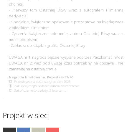
choinką:
- Pierwszy tom Ostatniej Bitwy wraz z autografem i imienną
dedykacją
- Specjalne, świąteczne opakowanie prezentowe na książkę wraz
z bilecikiem z imieniem
- Życzenia świąteczne ode mnie, autora Ostatniej Bitwy wraz z
moim podpisem
- Zakładka do książki z grafiką Ostatniej Bitwy
UWAGA nr 1: nagroda będzie wysyłana poprzez Paczkomat InPost
UWAGA nr 2: weź pod uwagę czas potrzebny na dostawę i nie
zamawiaj na ostatnią chwilę
Nagroda limitowana. Pozostało 39/40
Przewidywana dostawa: grudzień 2023
Zakup wymaga podania adresu dostarczenia
Zakończenie sprzedaży: 2 lata temu
Projekt w sieci