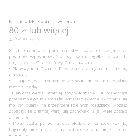
Krasnoludzki topornik - weteran
80 zł lub więcej
0 wspierających
80 zł to naprawdę sporo pieniędzy i bardzo Ci dziękuję, że
postanowiłeś/postanowiłaś dołożyć swoją cegiełkę do wydania
drugiego tomu Ostatniej Bitwy. Otrzymasz za to:
• Pierwszy tom Ostatniej Bitwy wraz z autografem i imienną
dedykacją
• List papierowy z imiennym podziękowaniem ode mnie, wysyłany
razem z książką
• Pierwotna wersja Ostatniej Bitwy w formacie PDF, rozpoczęta
przeze mnie gdy miałem 11 lat. Widać tam świetnie jak zmieniał się
mój styl pisarski na przestrzeni kolejnych rozdziałów. Możesz
zobaczyć ile z tamtej wersji się zachowało, a jak wiele zostało
zmienione
• Moja książka pt. Dolina Krasnoludów w formacie PDF. Jej
fragmenty można znaleźć na wattpadzie oraz mojej stronie
internetowej.