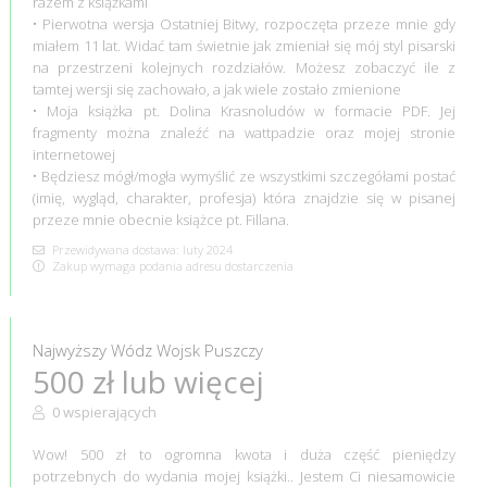
razem z książkami
• Pierwotna wersja Ostatniej Bitwy, rozpoczęta przeze mnie gdy
miałem 11 lat. Widać tam świetnie jak zmieniał się mój styl pisarski
na przestrzeni kolejnych rozdziałów. Możesz zobaczyć ile z
tamtej wersji się zachowało, a jak wiele zostało zmienione
• Moja książka pt. Dolina Krasnoludów w formacie PDF. Jej
fragmenty można znaleźć na wattpadzie oraz mojej stronie
internetowej
• Będziesz mógł/mogła wymyślić ze wszystkimi szczegółami postać
(imię, wygląd, charakter, profesja) która znajdzie się w pisanej
przeze mnie obecnie książce pt. Fillana.
Przewidywana dostawa: luty 2024
Zakup wymaga podania adresu dostarczenia
Najwyższy Wódz Wojsk Puszczy
500 zł lub więcej
0 wspierających
Wow! 500 zł to ogromna kwota i duża część pieniędzy
potrzebnych do wydania mojej książki.. Jestem Ci niesamowicie