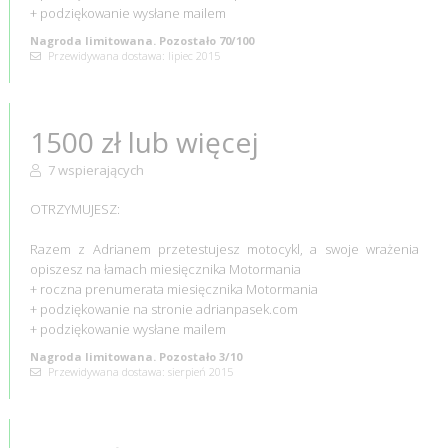
+ podziękowanie wysłane mailem
Nagroda limitowana. Pozostało 70/100
Przewidywana dostawa: lipiec 2015
1500 zł lub więcej
7 wspierających
OTRZYMUJESZ:
Razem z Adrianem przetestujesz motocykl, a swoje wrażenia
opiszesz na łamach miesięcznika Motormania
+ roczna prenumerata miesięcznika Motormania
+ podziękowanie na stronie adrianpasek.com
+ podziękowanie wysłane mailem
Nagroda limitowana. Pozostało 3/10
Przewidywana dostawa: sierpień 2015