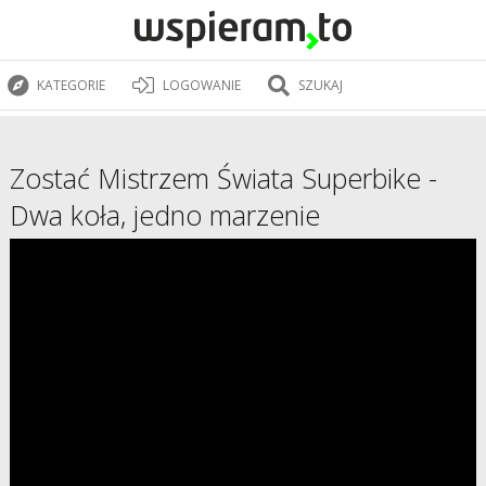
KATEGORIE
LOGOWANIE
SZUKAJ
Zostać Mistrzem Świata Superbike -
Dwa koła, jedno marzenie