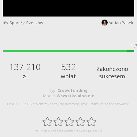
Sport
Rzeszów
Adrian Pasek
106
137 210
532
Zakończono
zł
wpłat
sukcesem
Typ:
Crowdfunding
Model:
Wszystko albo nic
Dnia 09.05.2015 projekt zakończył się sukcesem, gdyż uzyskał pełne finansowanie.
Jeśli wspierałeś kampanię - możesz ją ocenić!