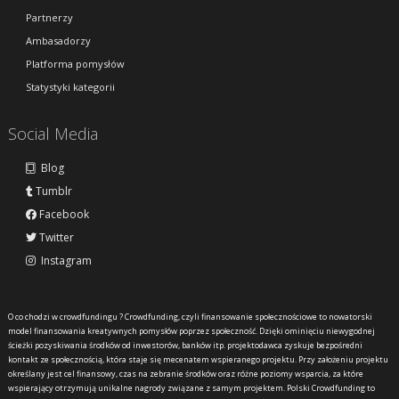
Partnerzy
Ambasadorzy
Platforma pomysłów
Statystyki kategorii
Social Media
Blog
Tumblr
Facebook
Twitter
Instagram
O co chodzi w crowdfundingu ?
Crowdfunding, czyli finansowanie społecznościowe to nowatorski
model finansowania kreatywnych pomysłów poprzez społeczność. Dzięki ominięciu niewygodnej
ścieżki pozyskiwania środków od inwestorów, banków itp. projektodawca zyskuje bezpośredni
kontakt ze społecznością, która staje się mecenatem wspieranego projektu. Przy założeniu projektu
określany jest cel finansowy, czas na zebranie środków oraz różne poziomy wsparcia, za które
wspierający otrzymują unikalne nagrody związane z samym projektem. Polski Crowdfunding to