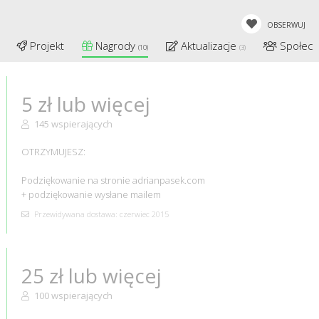
OBSERWUJ
Projekt
Nagrody
Aktualizacje
Społec
(10)
(3)
5 zł lub więcej
145 wspierających
OTRZYMUJESZ:
Podziękowanie na stronie adrianpasek.com
+ podziękowanie wysłane mailem
Przewidywana dostawa: czerwiec 2015
25 zł lub więcej
100 wspierających