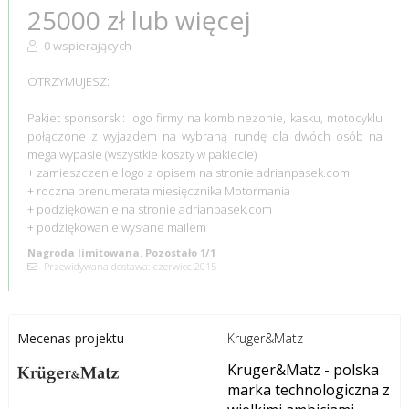
25000 zł lub więcej
0 wspierających
OTRZYMUJESZ:
Pakiet sponsorski: logo firmy na kombinezonie, kasku, motocyklu
połączone z wyjazdem na wybraną rundę dla dwóch osób na
mega wypasie (wszystkie koszty w pakiecie)
+ zamieszczenie logo z opisem na stronie adrianpasek.com
+ roczna prenumerata miesięcznika Motormania
+ podziękowanie na stronie adrianpasek.com
+ podziękowanie wysłane mailem
Nagroda limitowana. Pozostało 1/1
Przewidywana dostawa: czerwiec 2015
Kruger&Matz
Mecenas projektu
Kruger&Matz - polska
marka technologiczna z