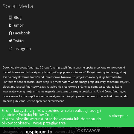
Social Media
Blog
Tumblr
Facebook
Twitter
Instagram
O co chodzi w crowdfundingu ?
Crowdfunding, czyli finansowanie społecznościowe to nowatorski
model finansowania kreatywnych pomysłów poprzez społeczność. Dzięki ominięciu niewygodnej
ścieżki pozyskiwania środków od inwestorów, banków itp. projektodawca zyskuje bezpośredni
kontakt ze społecznością, która staje się mecenatem wspieranego projektu. Przy założeniu projektu
określany jest cel finansowy, czas na zebranie środków oraz różne poziomy wsparcia, za które
wspierający otrzymują unikalne nagrody związane z samym projektem. Polski Crowdfunding to
nowoczesna forma współtworzenia kreatywności. Projekty na wspieram.to nie są traktowane jako
zbiórka publiczna. Jest to sprzedaż przedpłacona.
Strona korzysta z plików cookies w celu realizacji usług i
zgodnie z
Polityką Plików Cookies
.
Akceptuję
Możesz określić warunki przechowywania lub dostępu do
plików cookies w Twojej przeglądarce.
© Copyright 2013 - 2026 Wspieram.to. All rights reserved. Created and
designed by
powered by