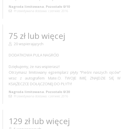
Nagroda limitowana. Pozostało 0/10
Przewidywana dostawa: czerwiec 2016
75 zł lub więcej
20 wspierających
DODATKOWA PULA NAGRÓD
Dziękujemy, że nas wspierasz!
Otrzymasz limitowany egzemplarz płyty "Pieśni naszych ojców"
wraz z autografem Mate.O. TWOJE IMIĘ ZNAJDZIE SIĘ W
KSIĄŻECZCE DOŁĄCZONEJ DO PŁYTY!
Nagroda limitowana. Pozostało 0/20
Przewidywana dostawa: czerwiec 2016
129 zł lub więcej
5 wspierających