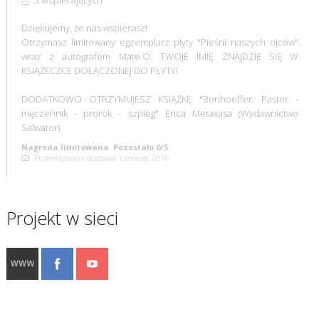
Dziękujemy, że nas wspierasz!
Otrzymasz limitowany egzemplarz płyty "Pieśni naszych ojców"
wraz z autografem Mate.O. TWOJE IMIĘ ZNAJDZIE SIĘ W
KSIĄŻECZCE DOŁĄCZONEJ DO PŁYTY!
DODATKOWO OTRZYMUJESZ KSIĄŻKĘ "Bonhoeffer. Pastor -
męczennik - prorok - szpieg" Erica Metaxasa (Wydawnictwo
Salwator)
Nagroda limitowana. Pozostało 0/5
Przewidywana dostawa: czerwiec 2016
Projekt w sieci