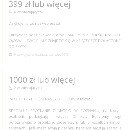
399 zł lub więcej
8 wspierających
Dziękujemy, że nas wspierasz!
Otrzymasz podziękowania oraz PAKIET 5 PŁYT "PIEŚNI NASZYCH
OJCÓW" - TWOJE IMIĘ ZNAJDZIE SIĘ W KSIĄŻECZCE DOŁĄCZONEJ
DO PŁYTY!
Przewidywana dostawa: czerwiec 2016
1000 zł lub więcej
2 wspierających
PAKIET 5 PŁYT PIEŚNI NASZYCH OJCÓW, a także:
SPECJALNE SPOTKANIE Z MATE.O W POZNANIU, na którym
osobiście podziękuję i wręczę Ci płyty. Będziemy mogli
porozmawiać o projekcie, piosenkach, lub o wszelkich innych
sprawach... Jeśli masz swoją piosenkę, będziesz mógł ją zagrać, a