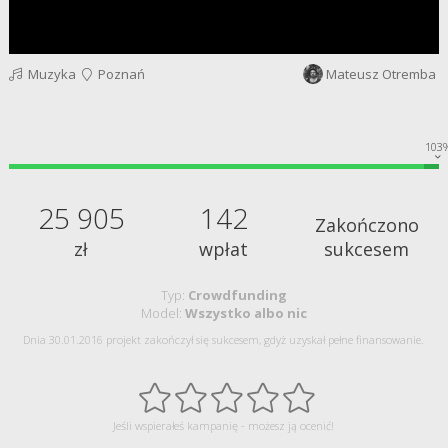
Muzyka
Poznań
Mateusz Otremba
103
25 905
142
Zakończono
zł
wpłat
sukcesem
Typ:
Crowdfunding
Model:
Wszystko albo nic
Dnia 30.01.2016 projekt zakończył się sukcesem, gdyż uzyskał pełne finansowanie.
Jeśli wspierałeś kampanię - możesz ją ocenić!