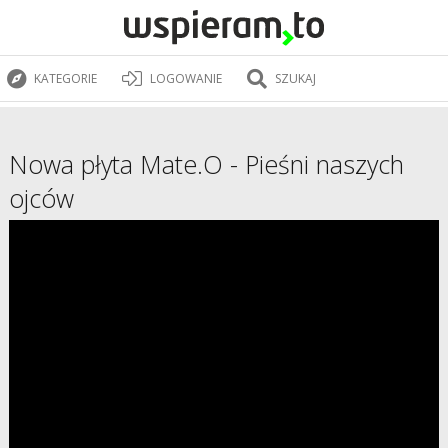
KATEGORIE
LOGOWANIE
SZUKAJ
Nowa płyta Mate.O - Pieśni naszych
ojców