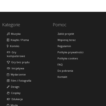
Kategorie
Pomoc
Muzyka
Załóż projekt
Książki / Pisma
Wspieraj teraz
Komiks
Regulamin
Gry
Polityka prywatności
komputerowe
Polityka cookies
Gry bez prądu
FAQ
Inicjatywa
Do pobrania
Wydarzenie
Kontakt
Film / Fotografia
Design
Cosplay
Edukacja
Moda