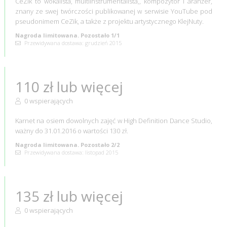
CeZik to wokalista, multiinstrumentalista,, kompozytor i aranżer,
znany ze swej twórczości publikowanej w serwisie YouTube pod
pseudonimem CeZik, a także z projektu artystycznego KlejNuty.
Nagroda limitowana. Pozostało 1/1
Przewidywana dostawa: grudzień 2015
110 zł lub więcej
0 wspierających
Karnet na osiem dowolnych zajęć w High Definition Dance Studio,
ważny do 31.01.2016 o wartości 130 zł.
Nagroda limitowana. Pozostało 2/2
Przewidywana dostawa: listopad 2015
135 zł lub więcej
0 wspierających