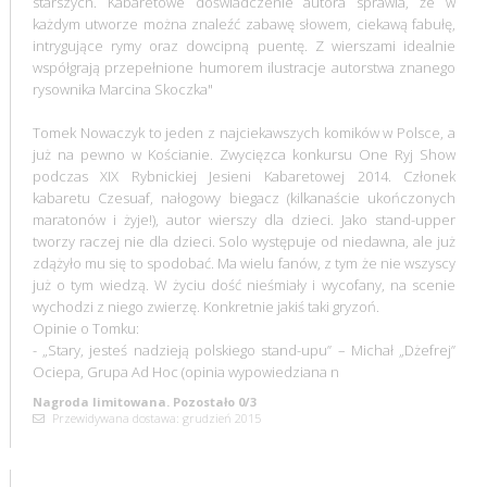
starszych. Kabaretowe doświadczenie autora sprawia, że w
każdym utworze można znaleźć zabawę słowem, ciekawą fabułę,
intrygujące rymy oraz dowcipną puentę. Z wierszami idealnie
współgrają przepełnione humorem ilustracje autorstwa znanego
rysownika Marcina Skoczka"
Tomek Nowaczyk to jeden z najciekawszych komików w Polsce, a
już na pewno w Kościanie. Zwycięzca konkursu One Ryj Show
podczas XIX Rybnickiej Jesieni Kabaretowej 2014. Członek
kabaretu Czesuaf, nałogowy biegacz (kilkanaście ukończonych
maratonów i żyje!), autor wierszy dla dzieci. Jako stand-upper
tworzy raczej nie dla dzieci. Solo występuje od niedawna, ale już
zdążyło mu się to spodobać. Ma wielu fanów, z tym że nie wszyscy
już o tym wiedzą. W życiu dość nieśmiały i wycofany, na scenie
wychodzi z niego zwierzę. Konkretnie jakiś taki gryzoń.
Opinie o Tomku:
- „Stary, jesteś nadzieją polskiego stand-upu” – Michał „Dżefrej”
Ociepa, Grupa Ad Hoc (opinia wypowiedziana n
Nagroda limitowana. Pozostało 0/3
Przewidywana dostawa: grudzień 2015