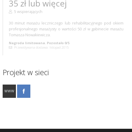
35 zł lub więcej
5 wspierających
30 minut masażu leczniczego lub rehabilitacyjnego pod okiem
profesjonalnego masażysty o wartości 50 zł w gabinecie masażu
Tomasza Nowakiewicza.
Nagroda limitowana. Pozostało 0/5
Przewidywana dostawa: listopad 2015
Projekt w sieci