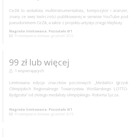
CeZik to wokalista, multiinstrumentalista,, kompozytor i aranżer,
znany ze swej twórczości publikowanej w serwisie YouTube pod
pseudonimem CeZik, a także z projektu artystycznego KlejNuty.
Nagroda limitowana. Pozostało 0/1
Przewidywana dostawa: grudzień 2015
99 zł lub więcej
1 wspierających
Limitowana edycja znaczków pocztowych „Medaliści Igrzysk
Olimpijskich Regionalnego Towarzystwa Wioślarskiego LOTTO-
Bydgostia” od złotego medalisty olimpijskiego- Roberta Sycza.
Nagroda limitowana. Pozostało 0/1
Przewidywana dostawa: grudzień 2015