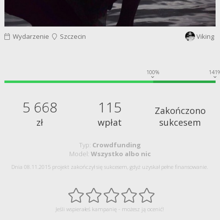
Wydarzenie
Szczecin
Viking
100%
141
5 668
115
Zakończono
zł
wpłat
sukcesem
Typ:
Crowdfunding
Model:
Wszystko albo nic
Dnia 08.11.2015 projekt zakończył się sukcesem, gdyż uzyskał pełne finansowanie.
Jeśli wspierałeś kampanię - możesz ją ocenić!