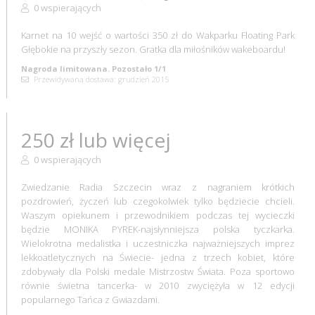
0 wspierających
Karnet na 10 wejść o wartości 350 zł do Wakparku Floating Park
Głębokie na przyszły sezon. Gratka dla miłośników wakeboardu!
Nagroda limitowana. Pozostało 1/1
Przewidywana dostawa: grudzień 2015
250 zł lub więcej
0 wspierających
Zwiedzanie Radia Szczecin wraz z nagraniem krótkich
pozdrowień, życzeń lub czegokolwiek tylko będziecie chcieli.
Waszym opiekunem i przewodnikiem podczas tej wycieczki
będzie MONIKA PYREK-najsłynniejsza polska tyczkarka.
Wielokrotna medalistka i uczestniczka najważniejszych imprez
lekkoatletycznych na Świecie- jedna z trzech kobiet, które
zdobywały dla Polski medale Mistrzostw Świata. Poza sportowo
równie świetna tancerka- w 2010 zwyciężyła w 12 edycji
popularnego Tańca z Gwiazdami.