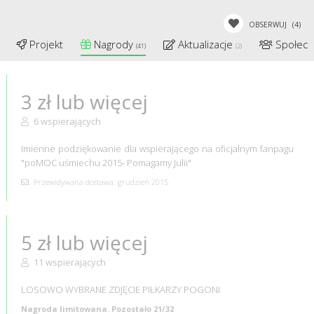
OBSERWUJ
(4)
Projekt
Nagrody
Aktualizacje
Społecz
(41)
(2)
3 zł lub więcej
6 wspierających
Imienne podziękowanie dla wspierającego na oficjalnym fanpagu
"poMOC uśmiechu 2015- Pomagamy Julii"
Przewidywana dostawa: grudzień 2015
5 zł lub więcej
11 wspierających
LOSOWO WYBRANE ZDJĘCIE PIŁKARZY POGONI
Nagroda limitowana. Pozostało 21/32