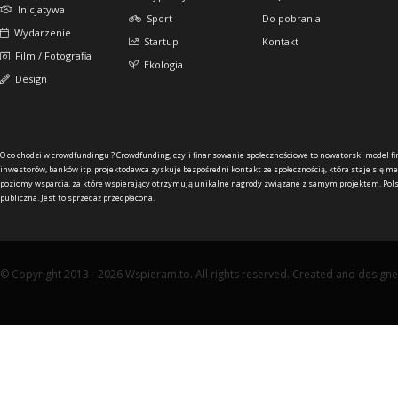
Inicjatywa
Sport
Do pobrania
Wydarzenie
Startup
Kontakt
Film / Fotografia
Ekologia
Design
O co chodzi w crowdfundingu ?
Crowdfunding, czyli finansowanie społecznościowe to nowatorski model f
inwestorów, banków itp. projektodawca zyskuje bezpośredni kontakt ze społecznością, która staje się me
poziomy wsparcia, za które wspierający otrzymują unikalne nagrody związane z samym projektem. Pols
publiczna. Jest to sprzedaż przedpłacona.
© Copyright 2013 - 2026 Wspieram.to. All rights reserved. Created and design