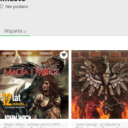
Nie podano
Wsparte
(3)
Magia i Miecz - kultowe pismo o RPG powraca
Szare Szeregi - gra fabularna