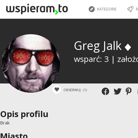
KATEGORIE
R
Greg Jalk
wsparć: 3 | założ
OBSERWUJ
(1)
Opis profilu
Brak
Miasto