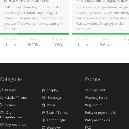
Książki / Pisma
cała Polska
Gry bez prądu
Legnica/Kraków
Tylko dzięki Wam legendarne polskie
Szare Szeregi to gra fabularna, gd
pismo o grach fabularnych Magia i
uczestnicy wcielą się w role młod
Miecz może powrócić. Pokażcie, że są
harcerzy walczących w Powstaniu
jeszcze RPGowcy zainteresowani tym
Warszawskim. Wesprzyj polskie
hobby!
wydanie!
Pozostało
Zebrano
Osiągnięto
Pozostało
Zebrano
Osią
Udany
98 735 zł
395%
Udany
5 614 zł
1
Kategorie
Pomoc
Muzyka
Cosplay
Załóż projekt
Książki / Pisma
Edukacja
Wspieraj teraz
Komiks
Moda
Regulamin
Gry
Teatr / Taniec
Polityka prywatności
komputerowe
Technologie
Polityka cookies
Gry bez prądu
Wyprawy
FAQ