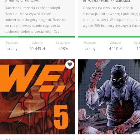
Komiks
Warszawa
Książki / Pisma
Warszawa
Nadchodzi trzecia część antologii
Obrazek na dziś - to tytuł serii
Rzeźzin, która wywróci całe
ilustracji, którą tworzę i publikuję
uniwersum do góry nogami. Rzeźnik
kilku lat w sieci. W książce znajdzie
po raz pierwszy stanie naprzeciw
wybór 200 humorystycznych ilustra
godnego siebie przeciwnika. Czy
wygra?
Pozostało
Zebrano
Osiągnięto
Pozostało
Zebrano
Osią
Udany
20 449 zł
408%
Udany
4 110 zł
1