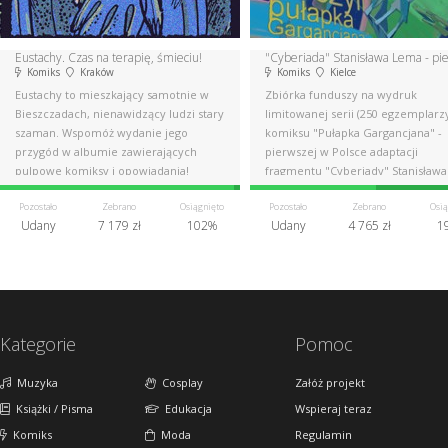
Eustachy. Czas na terapię, śmieciu!
Komiks
Kraków
Komiks
Kielce
Eustachy to mieszkający samotnie w
Zbiórka funduszy na wydruk
Bieszczadach, nienawidzący ludzi stary
limitowanej serii (250 egzemplarz
szaman. Wspomóż wydanie jego
komiksu "Pułapka Gargancjana" -
przygód w albumie zawierających
pierwszej w Polsce adaptacji
pulpowe komiksy i opowiadania!
fragmentu "Cyberiady" Stanisława
Lema.
Pozostało
Zebrano
Osiągnięto
Pozostało
Zebrano
Osią
Udany
7 179 zł
102%
Udany
4 765 zł
1
Kategorie
Pomoc
Muzyka
Cosplay
Załóż projekt
Książki / Pisma
Edukacja
Wspieraj teraz
Komiks
Moda
Regulamin