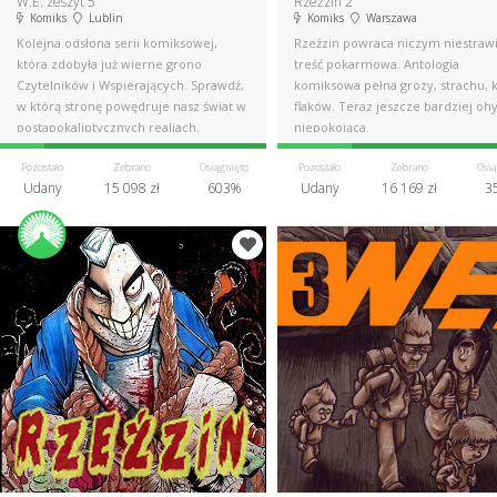
W.E. zeszyt 5
Rzeźzin 2
Komiks
Lublin
Komiks
Warszawa
Kolejna odsłona serii komiksowej,
Rzeźzin powraca niczym niestraw
która zdobyła już wierne grono
treść pokarmowa. Antologia
Czytelników i Wspierających. Sprawdź,
komiksowa pełna grozy, strachu, k
w którą stronę powędruje nasz świat w
flaków. Teraz jeszcze bardziej oh
postapokaliptycznych realiach.
niepokojąca.
Pozostało
Zebrano
Osiągnięto
Pozostało
Zebrano
Osią
Udany
15 098 zł
603%
Udany
16 169 zł
3