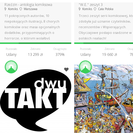
Rzeźzin - antologia komiksowa
"W.E." zeszyt 3
Komiks
Warszawa
Komiks
Cała Polska
11 pokręconych autorów, 10
Trzeci zeszyt serii komiksowej, kt
niepokojących ilustracji, 8 chorych
zdobyła już uznanie czytelników,
komiksów oraz masa opcjonalnych
recenzentów i Wspierających.
dodatków, przypominających o
Obyczajowe postapo osadzone w
horrorze, o którym wolałbyś
polskich realiach!
zapomnieć.
Pozostało
Zebrano
Osiągnięto
Pozostało
Zebrano
Osią
Udany
13 299 zł
379%
Udany
19 660 zł
7