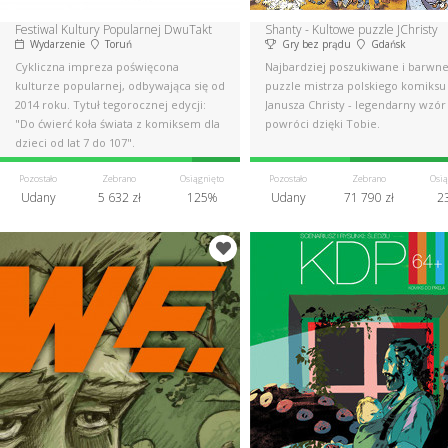
Festiwal Kultury Popularnej DwuTakt
Shanty - Kultowe puzzle JChristy
Wydarzenie
Toruń
Gry bez prądu
Gdańsk
Cykliczna impreza poświęcona
Najbardziej poszukiwane i barwn
kulturze popularnej, odbywająca się od
puzzle mistrza polskiego komiksu
2014 roku. Tytuł tegorocznej edycji:
Janusza Christy - legendarny wzór
"Do ćwierć koła świata z komiksem dla
powróci dzięki Tobie.
dzieci od lat 7 do 107".
Pozostało
Zebrano
Osiągnięto
Pozostało
Zebrano
Osią
Udany
5 632 zł
125%
Udany
71 790 zł
2