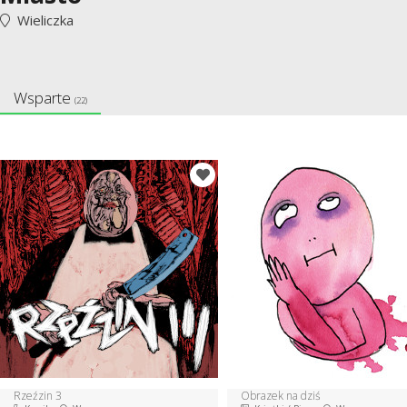
Wieliczka
Wsparte
(22)
Rzeźzin 3
Obrazek na dziś