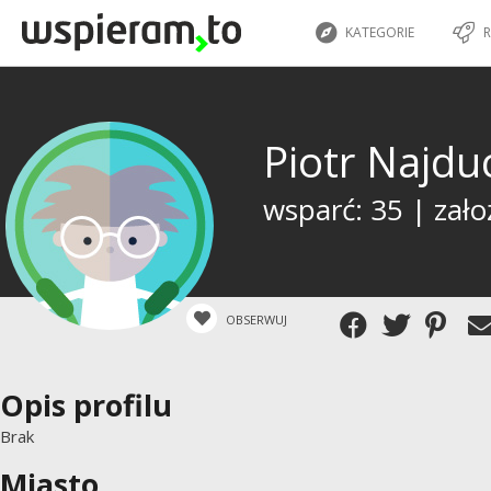
KATEGORIE
R
Piotr Najd
wsparć: 35 | zało
OBSERWUJ
Opis profilu
Brak
Miasto