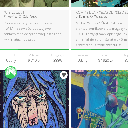
W.E. zeszyt 1
KOMIKS DLA PIXELA (OD "ŚLEDZI
Komiks
Cała Polska
Komiks
Warszawa
Pierwszy zeszyt serii komiksowej
Michał "Śledziu" Śledziński stworz
"W.E." - opowieści obyczajowo-
plansze komiksowe dla magazynu
fantastyczno-przygodowej, osadzonej
PIXEL. To wyjątkowy opis tego, jak
w klimatach postapo.
zmieniał się autor i świat wokół na
przestrzeni prawie sześciu lat.
Pozostało
Zebrano
Osiągnięto
Pozostało
Zebrano
Osią
Udany
9 710 zł
388%
Udany
84 920 zł
3