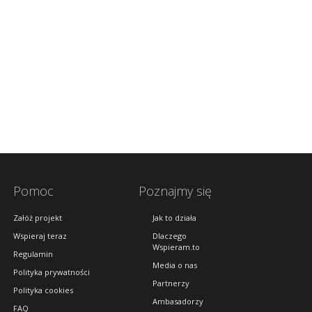
Pomoc
Poznajmy się
Załóż projekt
Jak to działa
Wspieraj teraz
Dlaczego
Wspieram.to
Regulamin
Media o nas
Polityka prywatności
Partnerzy
Polityka cookies
Ambasadorzy
FAQ