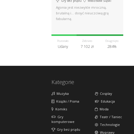
Gry bez prądu
Wodzisław Śląski
Agonia jest niezwykle mroczną,
brutalną i... dosyć nieuczciwą grą
fabularną.
Pozostało
Zebrano
Osiągnięto
Udany
7 102 zł
284%
Kategorie
Muzyka
Cosplay
Książki / Pisma
Edukacja
Komiks
Moda
Gry
Teatr / Taniec
komputerowe
Technologie
Gry bez prądu
Wyprawy