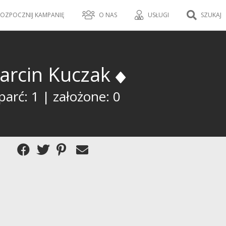
OZPOCZNIJ KAMPANIĘ
O NAS
USŁUGI
SZUKAJ
arcin Kuczak
arć: 1 | założone: 0