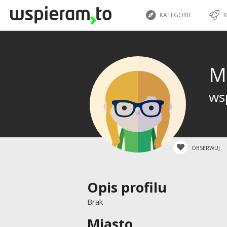
KATEGORIE
R
M
wsp
OBSERWUJ
Opis profilu
Brak
Miasto