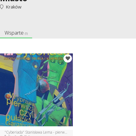
Kraków
Wsparte
(1)
"Cyberiada" Stanisława Lema - pierwszy raz w komiksie.