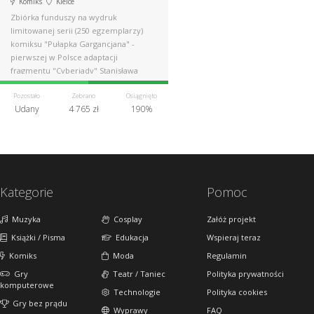
Komiks
Kielce
Zbiórka funduszy na wydruk
limitowanej serii (250 egzemplarzy)
komiksu "Pułapka Gargancjana" -
pierwszej w Polsce adaptacji
fragmentu "Cyberiady" Stanisława
Lema.
Pozostało
Zebrano
Osiągnięto
Udany
4 765 zł
190%
Kategorie
Pomoc
Muzyka
Cosplay
Załóż projekt
Książki / Pisma
Edukacja
Wspieraj teraz
Komiks
Moda
Regulamin
Gry
Teatr / Taniec
Polityka prywatności
komputerowe
Technologie
Polityka cookies
Gry bez prądu
Wyprawy
FAQ