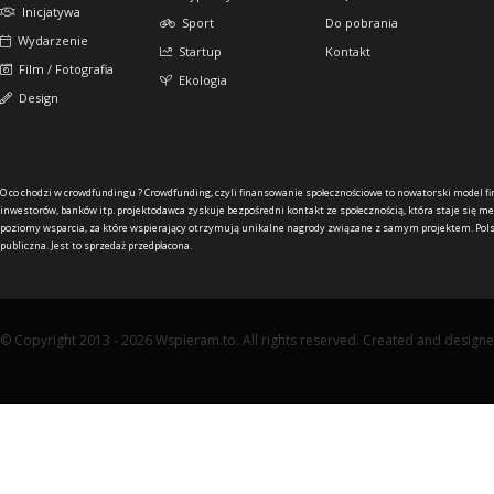
Inicjatywa
Sport
Do pobrania
Wydarzenie
Startup
Kontakt
Film / Fotografia
Ekologia
Design
O co chodzi w crowdfundingu ?
Crowdfunding, czyli finansowanie społecznościowe to nowatorski model f
inwestorów, banków itp. projektodawca zyskuje bezpośredni kontakt ze społecznością, która staje się me
poziomy wsparcia, za które wspierający otrzymują unikalne nagrody związane z samym projektem. Pols
publiczna. Jest to sprzedaż przedpłacona.
© Copyright 2013 - 2026 Wspieram.to. All rights reserved. Created and design