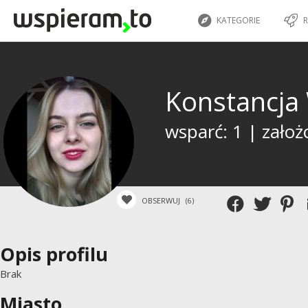
KATEGORIE
R
Konstancja
wsparć: 1 | założ
OBSERWUJ
(6)
Opis profilu
Brak
Miasto