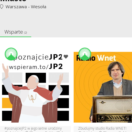
Warszawa - Wesoła
Wsparte
(2)
#poznajcieJP2 w jego setne urodziny
Zbudujmy studio Radia WNET!