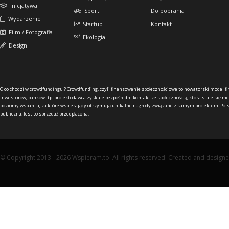
Inicjatywa
Sport
Do pobrania
Wydarzenie
Startup
Kontakt
Film / Fotografia
Ekologia
Design
O co chodzi w crowdfundingu ?
Crowdfunding, czyli finansowanie społecznościowe to nowatorski model f
inwestorów, banków itp. projektodawca zyskuje bezpośredni kontakt ze społecznością, która staje się me
poziomy wsparcia, za które wspierający otrzymują unikalne nagrody związane z samym projektem. Pols
publiczna. Jest to sprzedaż przedpłacona.
© Copyright 2013 - 2026 Wspieram.to. All rights reserved. Created and design