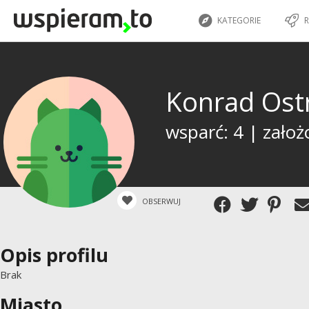
KATEGORIE
R
Konrad Ost
wsparć: 4 | założ
OBSERWUJ
Opis profilu
Brak
Miasto