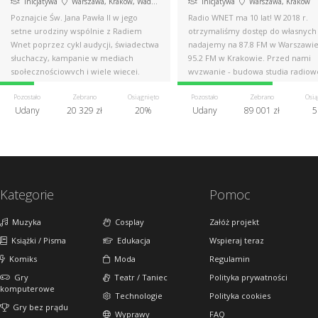
Inicjatywa
Warszawa, Kraków, Wadowice, Rzym, Wilno
Inicjatywa
Warszawa, Kraków
Poznajcie Św. Jana Pawła II w jego
Radio WNET ma 10 lat! W 2018 r.
setne urodziny wspólnie z Radiem
otrzymaliśmy dostęp do własnych f
Wnet poprzez cykl audycji, świadectwa
nadajemy na 87.8 FM w Warszawie
słuchaczy, kampanie w mediach
95.2 FM w Krakowie. Przed nami
społecznościowych i wiele więcej.
wyzwanie - budowa studia radiow
Pomóż nam!
Pozostało
Zebrano
Osiągnięto
Pozostało
Zebrano
Osią
Udany
20 329 zł
20%
Udany
89 001 zł
5
Kategorie
Pomoc
Muzyka
Cosplay
Załóż projekt
Książki / Pisma
Edukacja
Wspieraj teraz
Komiks
Moda
Regulamin
Gry
Teatr / Taniec
Polityka prywatności
komputerowe
Technologie
Polityka cookies
Gry bez prądu
Wyprawy
FAQ