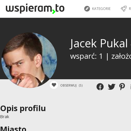
KATEGORIE
R
Jacek Pukal
wsparć: 1 | założ
OBSERWUJ
(5)
Opis profilu
Brak
Miasto