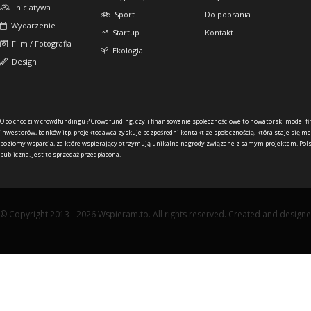
Inicjatywa
Sport
Do pobrania
Wydarzenie
Startup
Kontakt
Film / Fotografia
Ekologia
Design
O co chodzi w crowdfundingu ?
Crowdfunding, czyli finansowanie społecznościowe to nowatorski model f
inwestorów, banków itp. projektodawca zyskuje bezpośredni kontakt ze społecznością, która staje się me
poziomy wsparcia, za które wspierający otrzymują unikalne nagrody związane z samym projektem. Pols
publiczna. Jest to sprzedaż przedpłacona.
© Copyright 2013 - 2026 Wspieram.to. All rights reserved. Created and design