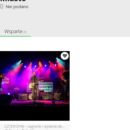
Nie podano
Wsparte
(1)
CZTEROPAK – nagranie i wydanie debiutanckiej płyty