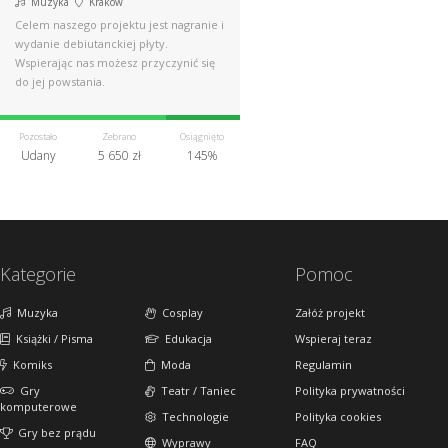
Muzyka
Kraków
Celem naszego projektu jest nagranie i
wydanie debiutanckiej płyty.
Wspierając nas możesz przyczynić się
do jej powstania.
Pozostało
Zebrano
Osiągnięto
Udany
5 650 zł
145%
Kategorie
Pomoc
Muzyka
Cosplay
Załóż projekt
Książki / Pisma
Edukacja
Wspieraj teraz
Komiks
Moda
Regulamin
Gry
Teatr / Taniec
Polityka prywatności
komputerowe
Technologie
Polityka cookies
Gry bez prądu
Wyprawy
FAQ