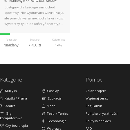
Technologie
Warszawa, Wrocław
Dostępny dla każdego samochód
sportowy. Nie wydumana wizualizacja,
ale prawdziwy samochód z krwi i kości.
Wystarczy tylko dokończyć prototyp…
Pozostało
Zebrano
Osiągnięto
Nieudany
7 450 zł
14%
Kategorie
Pomoc
Muzyka
Cosplay
Załóż projekt
Książki / Pisma
Edukacja
Wspieraj teraz
Komiks
Moda
Regulamin
Gry
Teatr / Taniec
Polityka prywatności
komputerowe
Technologie
Polityka cookies
Gry bez prądu
Wyprawy
FAQ