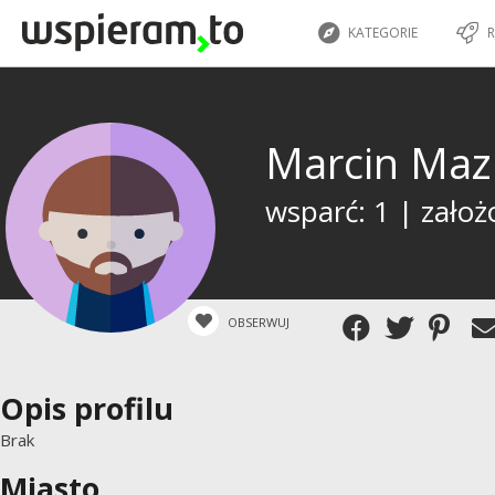
KATEGORIE
R
Marcin Maz
wsparć: 1 | założ
OBSERWUJ
Opis profilu
Brak
Miasto