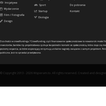
Inicjatywa
Sport
Do pobrania
Wydarzenie
Startup
Kontakt
Film / Fotografia
Ekologia
Design
O co chodzi w crowdfundingu ?
Crowdfunding, czyli finansowanie społecznościowe to nowatorski model f
inwestorów, banków itp. projektodawca zyskuje bezpośredni kontakt ze społecznością, która staje się me
poziomy wsparcia, za które wspierający otrzymują unikalne nagrody związane z samym projektem. Pols
publiczna. Jest to sprzedaż przedpłacona.
© Copyright 2013 - 2026 Wspieram.to. All rights reserved. Created and design