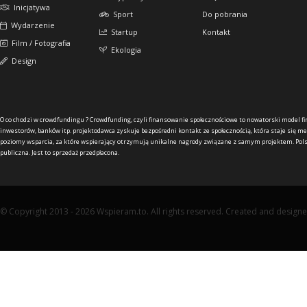
Inicjatywa
Sport
Do pobrania
Wydarzenie
Startup
Kontakt
Film / Fotografia
Ekologia
Design
O co chodzi w crowdfundingu ?
Crowdfunding, czyli finansowanie społecznościowe to nowatorski model f
inwestorów, banków itp. projektodawca zyskuje bezpośredni kontakt ze społecznością, która staje się me
poziomy wsparcia, za które wspierający otrzymują unikalne nagrody związane z samym projektem. Pols
publiczna. Jest to sprzedaż przedpłacona.
© Copyright 2013 - 2026 Wspieram.to. All rights reserved. Created and design