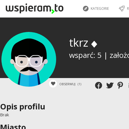
KATEGORIE
R
tkrz
wsparć: 5 | założ
OBSERWUJ
(1)
Opis profilu
Brak
Miasto