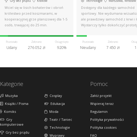
Gry bez prądu
Kraków
Technologie
Warszawa, Wrocław
Wciel się w lisich bohaterów i obroń
Dostępny dla każdego samochód
królestwo przed koszmarami, w
sportowy. Nie wydumana wizualiz
kooperacyjnej grze planszowej dla 1-5
ale prawdziwy samochód z krwi i k
osób, trwającej do 25 min.
Wystarczy tylko dokończyć proto
Pozostało
Zebrano
Osiągnięto
Pozostało
Zebrano
Osią
Udany
276 052 zł
920%
Nieudany
7 450 zł
1
Kategorie
Pomoc
Muzyka
Cosplay
Załóż projekt
Książki / Pisma
Edukacja
Wspieraj teraz
Komiks
Moda
Regulamin
Gry
Teatr / Taniec
Polityka prywatności
komputerowe
Technologie
Polityka cookies
Gry bez prądu
Wyprawy
FAQ