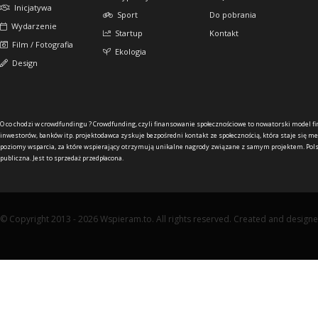
Inicjatywa
Sport
Do pobrania
Wydarzenie
Startup
Kontakt
Film / Fotografia
Ekologia
Design
O co chodzi w crowdfundingu ?
Crowdfunding, czyli finansowanie społecznościowe to nowatorski model f
inwestorów, banków itp. projektodawca zyskuje bezpośredni kontakt ze społecznością, która staje się me
poziomy wsparcia, za które wspierający otrzymują unikalne nagrody związane z samym projektem. Pols
publiczna. Jest to sprzedaż przedpłacona.
© Copyright 2013 - 2026 Wspieram.to. All rights reserved. Created and design