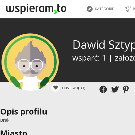
KATEGORIE
R
Dawid Szty
wsparć: 1 | założ
OBSERWUJ
(3)
Opis profilu
Brak
Miasto