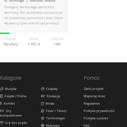
Technologie
Warszawa, Wrocław
Dostępny dla każdego samochód
sportowy. Nie wydumana wizualizacja,
ale prawdziwy samochód z krwi i kości.
Wystarczy tylko dokończyć prototyp…
Pozostało
Zebrano
Osiągnięto
Nieudany
7 450 zł
14%
Kategorie
Pomoc
Muzyka
Cosplay
Załóż projekt
Książki / Pisma
Edukacja
Wspieraj teraz
Komiks
Moda
Regulamin
Gry
Teatr / Taniec
Polityka prywatności
komputerowe
Technologie
Polityka cookies
Gry bez prądu
Wyprawy
FAQ