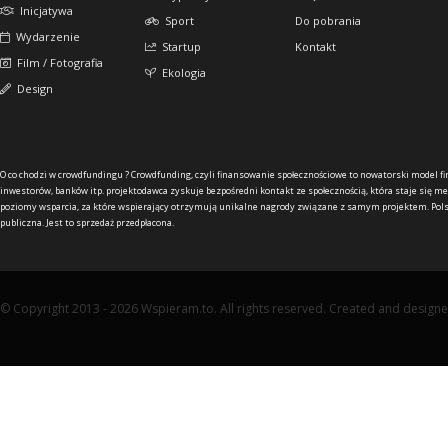
Inicjatywa
Sport
Do pobrania
Wydarzenie
Startup
Kontakt
Film / Fotografia
Ekologia
Design
O co chodzi w crowdfundingu ?
Crowdfunding, czyli finansowanie społecznościowe to nowatorski model f
inwestorów, banków itp. projektodawca zyskuje bezpośredni kontakt ze społecznością, która staje się me
poziomy wsparcia, za które wspierający otrzymują unikalne nagrody związane z samym projektem. Pols
publiczna. Jest to sprzedaż przedpłacona.
© Copyright 2013 - 2026 Wspieram.to. All rights reserved. Created and design