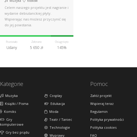
Muzyka
Kraków
Celem naszego projektu jest nagranie i
wydanie debiutanckiej płyty.
Wspierając nas możesz przyczynić się
do jej powstania.
Pozostało
Zebrano
Osiągnięto
Udany
5 650 zł
145%
Kategorie
Pomoc
Muzyka
Cosplay
Załóż projekt
Książki / Pisma
Edukacja
Wspieraj teraz
Komiks
Moda
Regulamin
Gry
Teatr / Taniec
Polityka prywatności
komputerowe
Technologie
Polityka cookies
Gry bez prądu
Wyprawy
FAQ