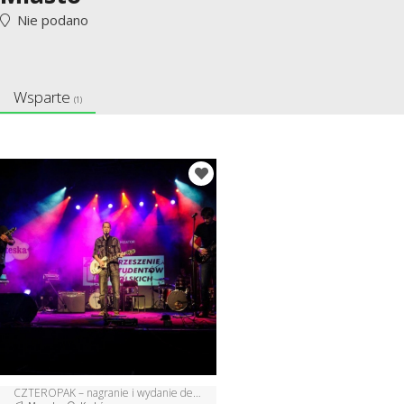
Nie podano
Wsparte
(1)
CZTEROPAK – nagranie i wydanie debiutanckiej płyty