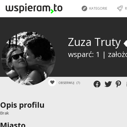
KATEGORIE
R
Zuza Truty
wsparć: 1 | założ
OBSERWUJ
(7)
Opis profilu
Brak
Miasto