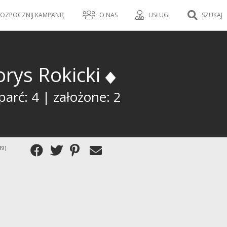
OZPOCZNIJ KAMPANIĘ
O NAS
USŁUGI
SZUKAJ
orys Rokicki
arć: 4 | założone: 2
39)