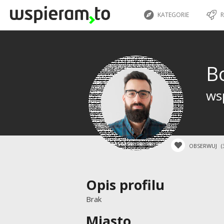
KATEGORIE
R
B
wsp
OBSERWUJ
(
Opis profilu
Brak
Miasto