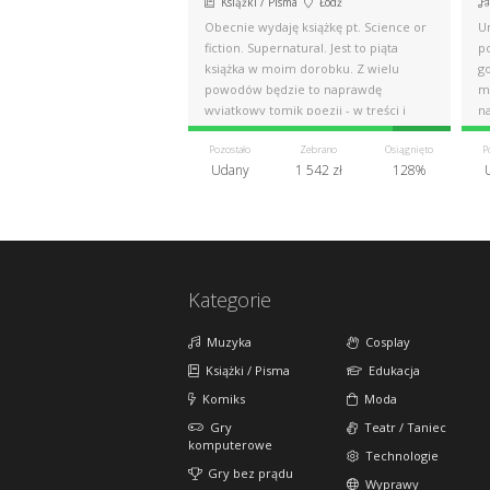
Książki / Pisma
Łódź
Obecnie wydaję książkę pt. Science or
U
fiction. Supernatural. Jest to piąta
po
książka w moim dorobku. Z wielu
g
powodów będzie to naprawdę
m
wyjątkowy tomik poezji - w treści i
na
formie.
Pozostało
Zebrano
Osiągnięto
P
Udany
1 542 zł
128%
Kategorie
Muzyka
Cosplay
Książki / Pisma
Edukacja
Komiks
Moda
Gry
Teatr / Taniec
komputerowe
Technologie
Gry bez prądu
Wyprawy