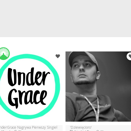
nderGrace Nagrywa Pierwszy Singiel
'Dziewięcioro'