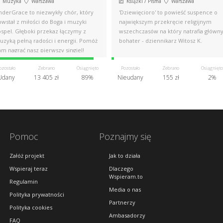
Muzyka
Warszawa
Książki / Pisma
Warszawa
nderGrace to niezwykły chór, który
'Dziewięcioro' to powieść suspence o
wstał z miłości do Boga i muzyki
największym przekręcie religijnym
ospel. Głęboki przekaz łączymy z
wszechczasów na który natrafia główn
uzyką pełną radości i energii. Pomóż
bohater - dziennikarz Witosz K.
m nagrać nasz pierwszy singiel!
ozostało
Zebrano
Osiągnięto
Pozostało
Zebrano
Osiągnięto
Udany
13 405 zł
89%
Nieudany
155 zł
2%
Pomoc
Poznajmy się
Załóż projekt
Jak to działa
Wspieraj teraz
Dlaczego
Wspieram.to
Regulamin
Media o nas
Polityka prywatności
Partnerzy
Polityka cookies
Ambasadorzy
FAQ