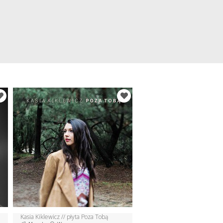
Kasia Kiklewicz // płyta Poza Tobą