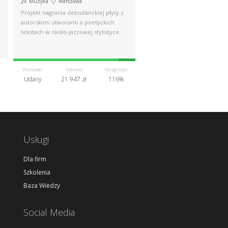
Muzyka
Warszawa
Projekt nagrania debiutanckiej płyty z
autorskimi utworami o poetyckich
y
tekstach w około-jazzowej stylistyce.
Pozostało
Zebrano
Osiągnięto
Udany
21 947 zł
116%
Usługi
Dla firm
Szkolenia
Baza Wiedzy
Social Media