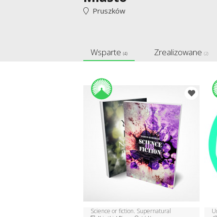
Pruszków
Wsparte
Zrealizowane
(4)
(2)
Science or fiction. Supernatural
U