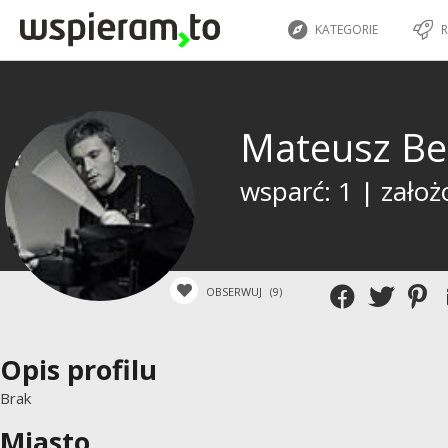
KATEGORIE
R
Mateusz Be
wsparć: 1 | założ
OBSERWUJ
(9)
Opis profilu
Brak
Miasto