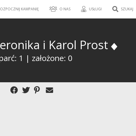
OZPOCZNIJ KAMPANIĘ
O NAS
USŁUGI
SZUKAJ
eronika i Karol Prost
arć: 1 | założone: 0