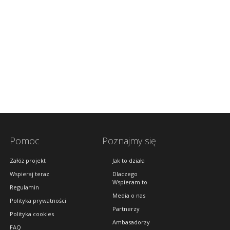
Pomoc
Poznajmy się
Załóż projekt
Jak to działa
Wspieraj teraz
Dlaczego
Wspieram.to
Regulamin
Media o nas
Polityka prywatności
Partnerzy
Polityka cookies
Ambasadorzy
FAQ