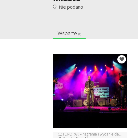
Nie podano
Wsparte
(1)
CZTEROPAK – nagranie i wydanie debiutanckiej płyty