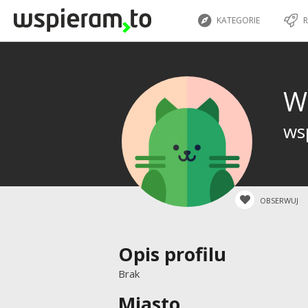
KATEGORIE
R
W
wsp
OBSERWUJ
Opis profilu
Brak
Miasto