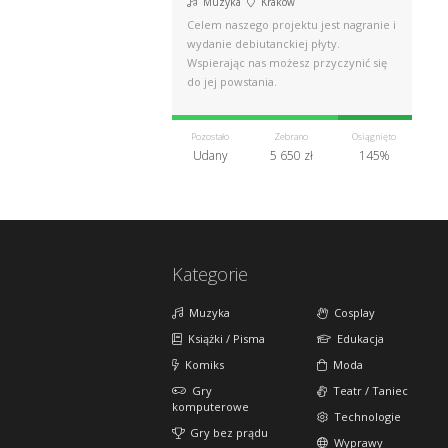
Muzyka
Kraków
Celem naszego projektu jest nagranie i
wydanie debiutanckiej płyty.
Wspierając nas możesz przyczynić się
do jej powstania.
Pozostało
Zebrano
Osiągnięto
Udany
5 650 zł
145%
Kategorie
Muzyka
Cosplay
Książki / Pisma
Edukacja
Komiks
Moda
Gry
Teatr / Taniec
komputerowe
Technologie
Gry bez prądu
Wyprawy