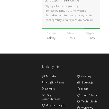
Muzyka
Biała Podlaska
Wymyśliliśmy, nagraliśmy,
zmiksowaliśmy i... ... no właśnie.
Zabrakło nam funduszy na wydanie
naszej muzyki na fizycznym nośniku.
Pozostało
Zebrano
Osiągnięto
Udany
2 750 zł
137%
Kategorie
Muzyka
Cosplay
Książki / Pisma
Edukacja
Komiks
Moda
Gry
Teatr / Taniec
komputerowe
Technologie
Gry bez prądu
Wyprawy