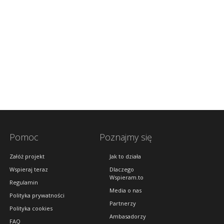
Pomoc
Poznajmy się
Załóż projekt
Jak to działa
Wspieraj teraz
Dlaczego
Wspieram.to
Regulamin
Media o nas
Polityka prywatności
Partnerzy
Polityka cookies
Ambasadorzy
FAQ