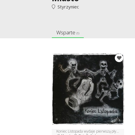
Styrzyniec
Wsparte
(1)
Koniec Listopada wydaje pierwszą płytę!