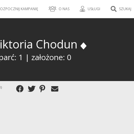
OZPOCZNIJ KAMPANIĘ
O NAS
USŁUGI
SZUKAJ
iktoria Chodun
arć: 1 | założone: 0
1)