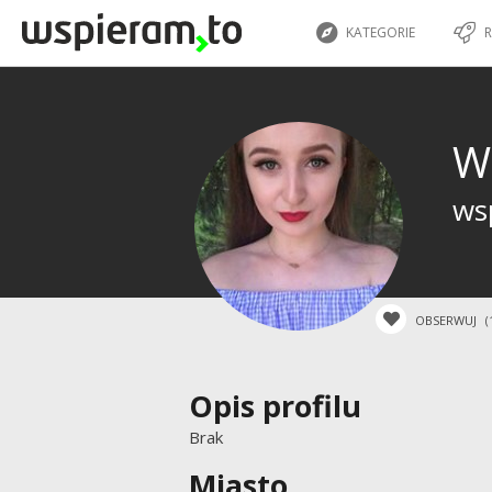
KATEGORIE
R
W
wsp
OBSERWUJ
(
Opis profilu
Brak
Miasto