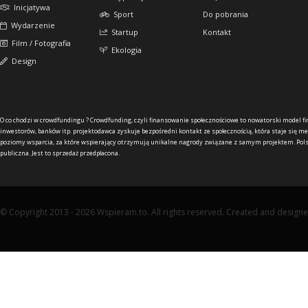
Inicjatywa
Sport
Do pobrania
Wydarzenie
Startup
Kontakt
Film / Fotografia
Ekologia
Design
O co chodzi w crowdfundingu ?
Crowdfunding, czyli finansowanie społecznościowe to nowatorski model f
inwestorów, banków itp. projektodawca zyskuje bezpośredni kontakt ze społecznością, która staje się me
poziomy wsparcia, za które wspierający otrzymują unikalne nagrody związane z samym projektem. Pols
publiczna. Jest to sprzedaż przedpłacona.
© Copyright 2013 - 2026 Wspieram.to. All rights reserved. Created and design