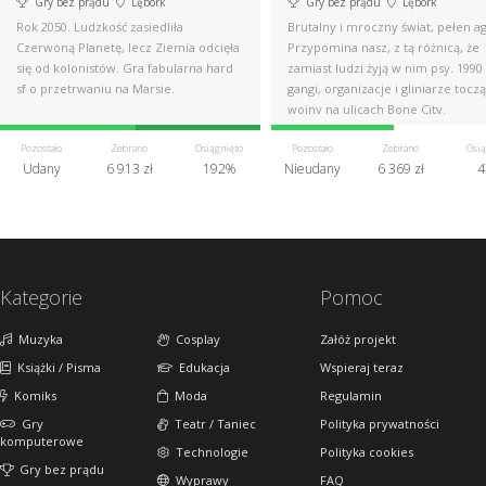
Gry bez prądu
Lębork
Gry bez prądu
Lębork
Rok 2050. Ludzkość zasiedliła
Brutalny i mroczny świat, pełen ag
Czerwoną Planetę, lecz Ziemia odcięła
Przypomina nasz, z tą różnicą, że
się od kolonistów. Gra fabularna hard
zamiast ludzi żyją w nim psy. 1990
sf o przetrwaniu na Marsie.
gangi, organizacje i gliniarze toczą
wojny na ulicach Bone City.
Pozostało
Zebrano
Osiągnięto
Pozostało
Zebrano
Osią
Udany
6 913 zł
192%
Nieudany
6 369 zł
4
Kategorie
Pomoc
Muzyka
Cosplay
Załóż projekt
Książki / Pisma
Edukacja
Wspieraj teraz
Komiks
Moda
Regulamin
Gry
Teatr / Taniec
Polityka prywatności
komputerowe
Technologie
Polityka cookies
Gry bez prądu
Wyprawy
FAQ