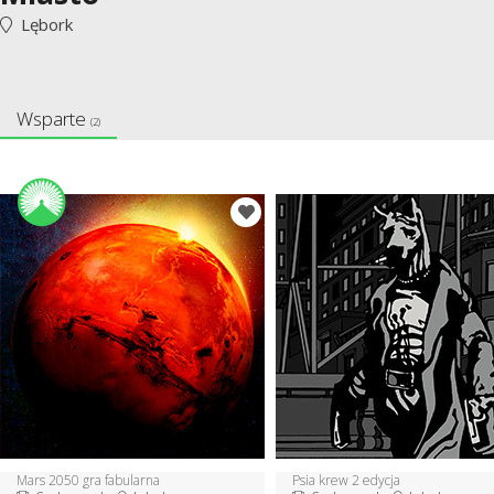
Lębork
Wsparte
(2)
Mars 2050 gra fabularna
Psia krew 2 edycja