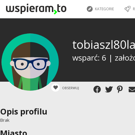
KATEGORIE
R
tobiaszl80
wsparć: 6 | założ
OBSERWUJ
Opis profilu
Brak
Miasto