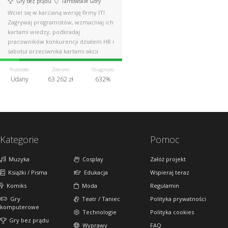
Gry bez prądu
Tarnowskie Góry
Wciel się w karcianą wersję firmy IT!
Zagrywaj programistów, wzmacniaj ich
kartami wiedzy, podkradaj
pracowników konkurencji działem HR i
sabotuj przeciwnika kartami akcji
Pozostało
Zebrano
Osiągnięto
Udany
63 262 zł
632%
Kategorie
Pomoc
Muzyka
Cosplay
Załóż projekt
Książki / Pisma
Edukacja
Wspieraj teraz
Komiks
Moda
Regulamin
Gry
Teatr / Taniec
Polityka prywatności
komputerowe
Technologie
Polityka cookies
Gry bez prądu
Wyprawy
FAQ