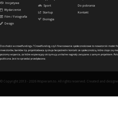
Inicjatywa
Sport
Do pobrania
Wydarzenie
Startup
Kontakt
Film / Fotografia
Ekologia
Design
O co chodzi w crowdfundingu ?
Crowdfunding, czyli finansowanie społecznościowe to nowatorski model f
inwestorów, banków itp. projektodawca zyskuje bezpośredni kontakt ze społecznością, która staje się me
poziomy wsparcia, za które wspierający otrzymują unikalne nagrody związane z samym projektem. Pols
publiczna. Jest to sprzedaż przedpłacona.
© Copyright 2013 - 2026 Wspieram.to. All rights reserved. Created and design