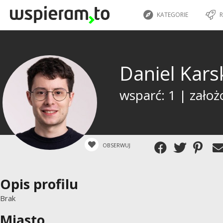
KATEGORIE
R
Daniel Kars
wsparć: 1 | założ
OBSERWUJ
Opis profilu
Brak
Miasto