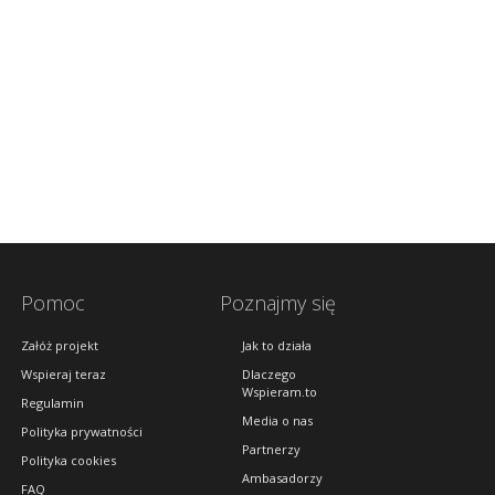
Pomoc
Poznajmy się
Załóż projekt
Jak to działa
Wspieraj teraz
Dlaczego
Wspieram.to
Regulamin
Media o nas
Polityka prywatności
Partnerzy
Polityka cookies
Ambasadorzy
FAQ