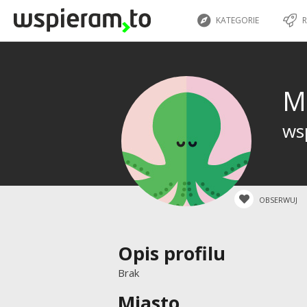
KATEGORIE
R
M
wsp
OBSERWUJ
Opis profilu
Brak
Miasto