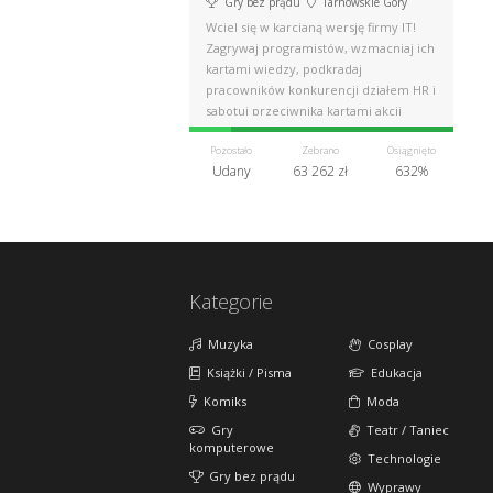
Gry bez prądu
Tarnowskie Góry
Wciel się w karcianą wersję firmy IT!
Zagrywaj programistów, wzmacniaj ich
kartami wiedzy, podkradaj
pracowników konkurencji działem HR i
sabotuj przeciwnika kartami akcji
Pozostało
Zebrano
Osiągnięto
Udany
63 262 zł
632%
Kategorie
Muzyka
Cosplay
Książki / Pisma
Edukacja
Komiks
Moda
Gry
Teatr / Taniec
komputerowe
Technologie
Gry bez prądu
Wyprawy