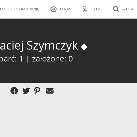
OZPOCZNIJ KAMPANIĘ
O NAS
USŁUGI
SZUKAJ
aciej Szymczyk
arć: 1 | założone: 0