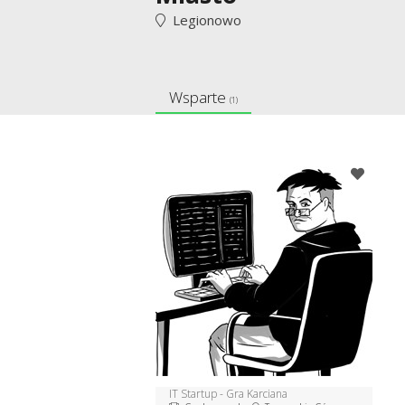
Legionowo
Wsparte
(1)
IT Startup - Gra Karciana