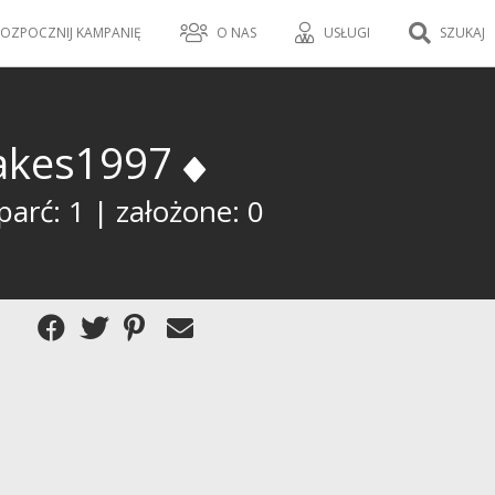
OZPOCZNIJ KAMPANIĘ
O NAS
USŁUGI
SZUKAJ
akes1997
arć: 1 | założone: 0