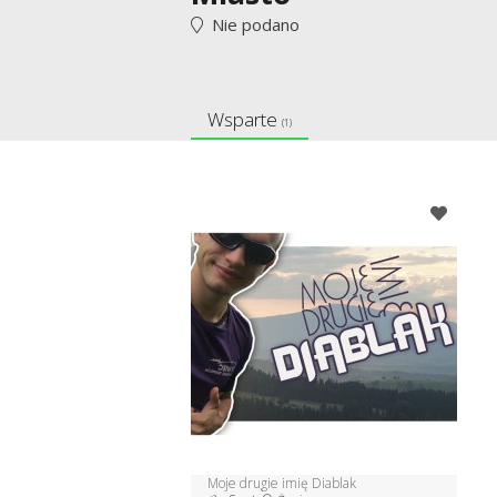
Nie podano
Wsparte
(1)
Moje drugie imię Diablak