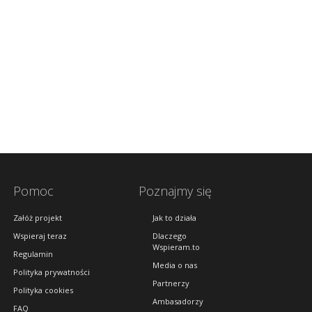
Pomoc
Poznajmy się
Załóż projekt
Jak to działa
Wspieraj teraz
Dlaczego
Wspieram.to
Regulamin
Media o nas
Polityka prywatności
Partnerzy
Polityka cookies
Ambasadorzy
FAQ