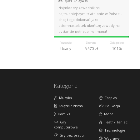
Sport
Żywiec
Najmłodszy zawodnik na
najtrudniejszym triathlonie w Polsce -
chcę tego dokonać. Jako
osiemnastolatek ukończę zawody na
dystansie pełnego Ironmana!
Pozostało
Zebrano
Osiągnięto
Udany
6 570 zł
101%
Kategorie
Muzyka
Cosplay
Książki / Pisma
Edukacja
Komiks
Moda
Gry
Teatr / Taniec
komputerowe
Technologie
Gry bez prądu
Wyprawy