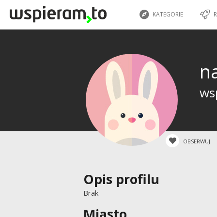
KATEGORIE
R
n
wsp
OBSERWUJ
Opis profilu
Brak
Miasto