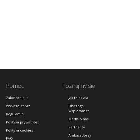
Pomoc
Poznajmy się
Załóż projekt
Jak to działa
Wspieraj teraz
Dlaczego
Wspieram.to
Regulamin
Media o nas
Polityka prywatności
Partnerzy
Polityka cookies
Ambasadorzy
FAQ