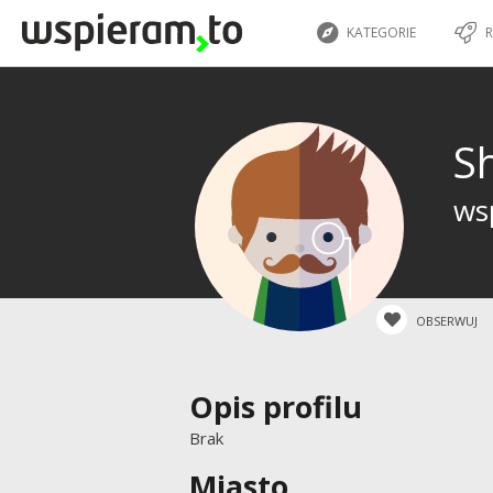
KATEGORIE
R
S
wsp
OBSERWUJ
Opis profilu
Brak
Miasto