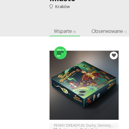
Kraków
Wsparte
Obserwowane
(1)
(1)
PENNY DREADFUN: Duchy, Demony, Dickensy