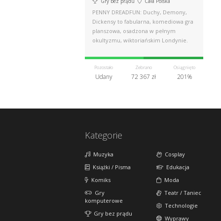
Gry bez prądu
Cała Polska
PENNY DREADFUN: Duchy, Demony,
Dickensy to fabularna, komediowa gra
planszowa, osadzona w pełnym
okultyzmu, wiktoriańskim Londynie.
Pozostało
Zebrano
Osiągnięto
Udany
72 367 zł
201%
Kategorie
Muzyka
Cosplay
Książki / Pisma
Edukacja
Komiks
Moda
Gry
Teatr / Taniec
komputerowe
Technologie
Gry bez prądu
Wyprawy