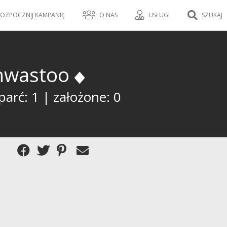
OZPOCZNIJ KAMPANIĘ
O NAS
USŁUGI
SZUKAJ
hwastoo
arć: 1 | założone: 0